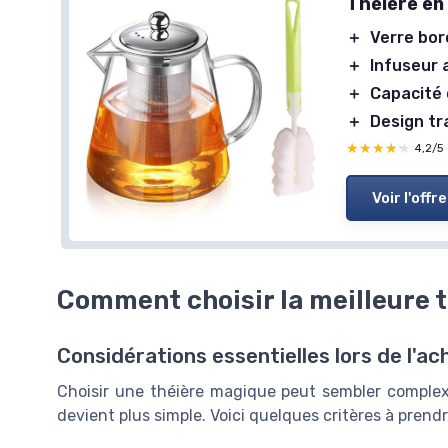
Théière en
＋
Verre bor
＋
Infuseur 
＋
Capacité 
＋
Design t
★★★★★
★★★★★
4,2/5
Voir l'offre
Comment choisir la meilleure 
Considérations essentielles lors de l'ac
Choisir une théière magique peut sembler complexe
devient plus simple. Voici quelques critères à prendr