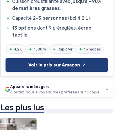
＋
Cuisson croustillante avec
jusqu’à −90%
de matières grasses
.
＋
Capacité
2–3 personnes
(bol 4,2 L).
＋
13 options
dont 9 préréglées,
écran
tactile
.
＋
4,2 L
＋
1500 W
＋
RapidAir
＋
13 modes
Voir le prix sur Amazon ↗️
Appareils ménagers
Ajoutez-nous à vos sources préférées sur Google
Les plus lus