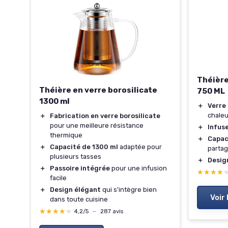
Théière
Théière en verre borosilicate
750 ML
1300 ml
＋
Verre 
chaleu
＋
Fabrication en verre borosilicate
pour une meilleure résistance
＋
Infus
thermique
＋
Capac
＋
Capacité de 1300 ml
adaptée pour
partag
plusieurs tasses
＋
Desig
＋
Passoire intégrée
pour une infusion
★★★★
★★★★
facile
＋
Design élégant
qui s'intègre bien
Voir 
dans toute cuisine
★★★★★
★★★★★
4,2/5
—
287 avis