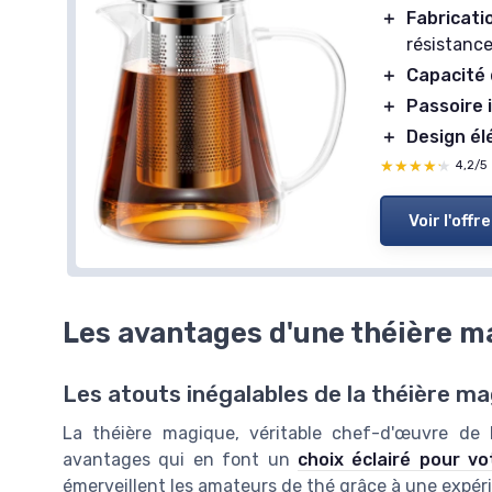
＋
Fabricat
résistanc
＋
Capacité 
＋
Passoire 
＋
Design él
★★★★★
★★★★★
4,2/5
Voir l'offre
Les avantages d'une théière m
Les atouts inégalables de la théière m
La théière magique, véritable chef-d'œuvre de l
avantages qui en font un
choix éclairé pour vo
émerveillent les amateurs de thé grâce à une expér