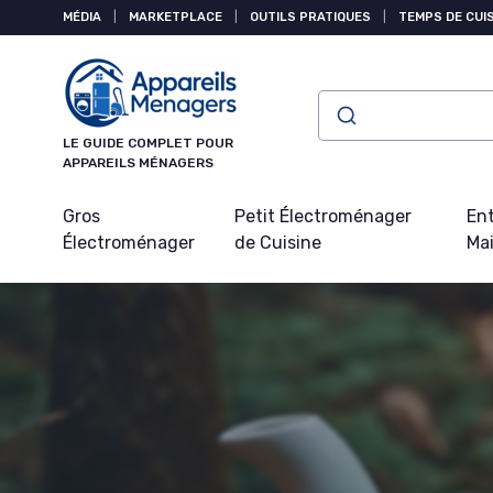
Panneau de gestion des cookies
MÉDIA
|
MARKETPLACE
|
OUTILS PRATIQUES
|
TEMPS DE CUI
LE GUIDE COMPLET POUR
APPAREILS MÉNAGERS
Gros
Petit Électroménager
Ent
Électroménager
de Cuisine
Ma