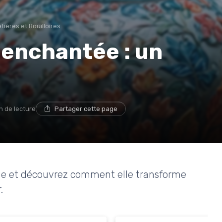
tières et Bouilloires
e enchantée : un
n de lecture
Partager cette page
que et découvrez comment elle transforme
.