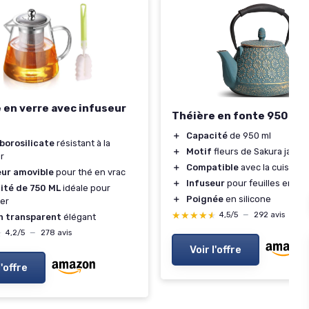
 en verre avec infuseur
Théière en fonte 950 ml 
＋
Capacité
de 950 ml
borosilicate
résistant à la
＋
Motif
fleurs de Sakura japon
r
＋
Compatible
avec la cuisinièr
eur amovible
pour thé en vrac
＋
Infuseur
pour feuilles en vra
ité de 750 ML
idéale pour
＋
Poignée
en silicone
er
★★★★★
★★★★★
4,5/5
—
292 avis
n transparent
élégant
★
★
4,2/5
—
278 avis
Voir l'offre
l'offre