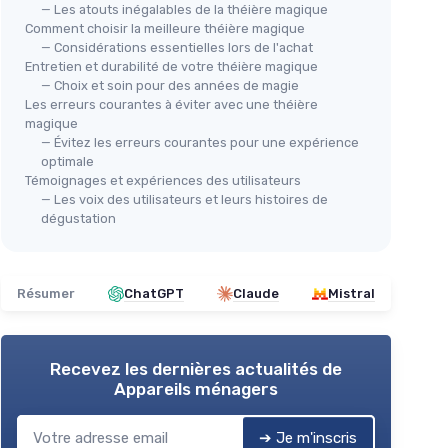
— Les atouts inégalables de la théière magique
Comment choisir la meilleure théière magique
— Considérations essentielles lors de l'achat
Entretien et durabilité de votre théière magique
— Choix et soin pour des années de magie
Les erreurs courantes à éviter avec une théière
magique
— Évitez les erreurs courantes pour une expérience
optimale
Sakura
Théière en Fonte Japonaise
Thé
Témoignages et expériences des utilisateurs
1200ml Sakura
130
— Les voix des utilisateurs et leurs histoires de
dégustation
aises
＋
Grande capacité de
1200ml
＋
e
＋
Design élégant
Sakura
c et café
＋
Infuseur pour feuilles libres
＋
＋
Durabilité
de la fonte
Résumer
ChatGPT
Claude
Mistral
＋
Applicable
sur cuisinière
＋
★★★★★
★★★★★
4,4/5
—
225 avis
f
Recevez les dernières actualités de
＋
Appareils ménagers
Voir l'offre
★★
★★
➔ Je m'inscris