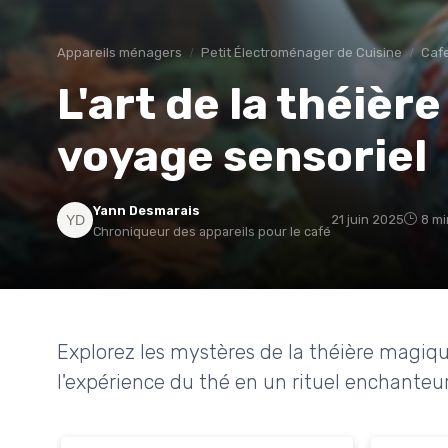
Appareils ménagers
Petit Électroménager de Cuisine
Cafe
L'art de la théièr
voyage sensoriel
Yann Desmarais
21 juin 2025
8 mi
Chroniqueur des appareils pour le café
Explorez les mystères de la théière magi
l'expérience du thé en un rituel enchanteur