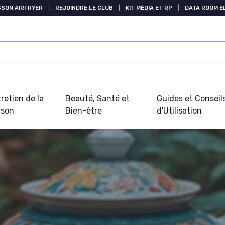
SSON AIRFRYER
|
REJOINDRE LE CLUB
|
KIT MÉDIA ET RP
|
DATA ROOM 
retien de la
Beauté, Santé et
Guides et Conseil
ison
Bien-être
d'Utilisation