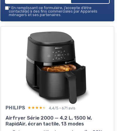
*
En remplissant ce formulaire, j’accepte d’être
contacté(e) à des fins commerciales par Appareils
ménagers et ses partenaires.
PHILIPS
★★★★★
★★★★★
4,4/5 · 671 avis
Airfryer Série 2000 — 4,2 L, 1500 W,
RapidAir, écran tactile, 13 modes