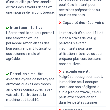
d'une qualité professionnelle,
peut être limitant pour
offrant des saveurs riches et
certaines préparations ou
une mousse de lait onctueuse.
pour les enfants.
❌
Capacité des réservoirs
✔️
Interface intuitive
:
:
L'écran tactile couleur permet
Le réservoir d'eau de 1,7 L et
une sélection et une
le bac à grains de 260 g
personnalisation aisées des
peuvent s'avérer
boissons, rendant l'utilisation
insuffisants pour une
quotidienne simple et
utilisation intensive ou pour
agréable.
préparer plusieurs boissons
consécutives.
❌
Encombrement
:
✔️
Entretien simplifié
:
Malgré son design compact,
Avec des cycles de nettoyage
la machine peut occuper
automatiques et des pièces
une place non négligeable
amovibles compatibles lave-
sur le plan de travail, ce qui
vaisselle, l'entretien de la
peut être contraignant
machine est facilité.
dans les petites cuisines.