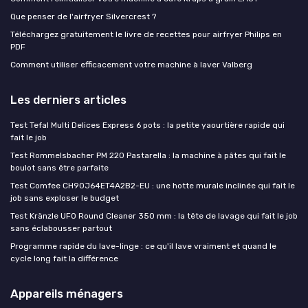
Que penser de l'airfryer Silvercrest ?
Téléchargez gratuitement le livre de recettes pour airfryer Philips en
PDF
Comment utiliser efficacement votre machine à laver Valberg
Les derniers articles
Test Tefal Multi Delices Express 6 pots : la petite yaourtière rapide qui
fait le job
Test Rommelsbacher PM 220 Pastarella : la machine à pâtes qui fait le
boulot sans être parfaite
Test Comfee CH90J64ET4A2B2-EU : une hotte murale inclinée qui fait le
job sans exploser le budget
Test Kränzle UFO Round Cleaner 350 mm : la tête de lavage qui fait le job
sans éclabousser partout
Programme rapide du lave-linge : ce qu'il lave vraiment et quand le
cycle long fait la différence
Appareils ménagers