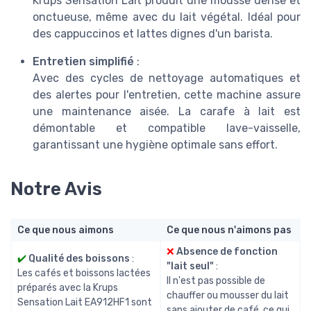
Krups Sensation Lait produit une mousse dense et
onctueuse, même avec du lait végétal. Idéal pour
des cappuccinos et lattes dignes d'un barista.
Entretien simplifié
:
Avec des cycles de nettoyage automatiques et
des alertes pour l'entretien, cette machine assure
une maintenance aisée. La carafe à lait est
démontable et compatible lave-vaisselle,
garantissant une hygiène optimale sans effort.
Notre Avis
Ce que nous aimons
Ce que nous n'aimons pas
❌
Absence de fonction
✔️
Qualité des boissons
:
"lait seul"
:
Les cafés et boissons lactées
Il n'est pas possible de
préparés avec la Krups
chauffer ou mousser du lait
Sensation Lait EA912HF1 sont
sans ajouter de café, ce qui