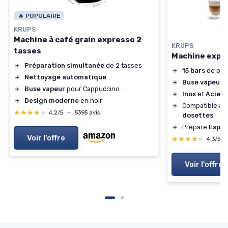
🔥 POPULAIRE
KRUPS
Machine à café grain expresso 2
KRUPS
tasses
Machine expr
＋
Préparation simultanée
de 2 tasses
＋
15 bars
de pre
＋
Nettoyage automatique
＋
Buse vapeur
p
＋
Buse vapeur
pour Cappuccino
＋
Inox
et
Acier 
＋
Design moderne
en noir
＋
Compatible a
★★★★★
★★★★★
4,2/5
—
5395 avis
dosettes
＋
Prépare
Espre
Voir l'offre
★★★★★
★★★★★
4,3/5
Voir l'offre