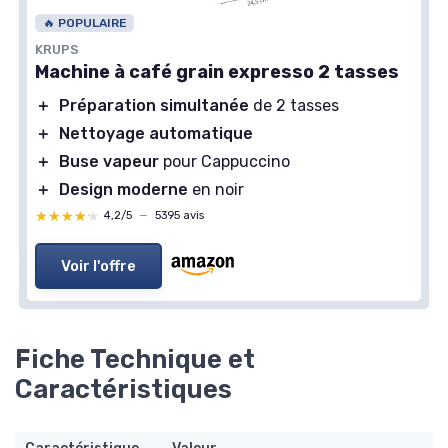
🔥 POPULAIRE
KRUPS
Machine à café grain expresso 2 tasses
＋
Préparation simultanée
de 2 tasses
＋
Nettoyage automatique
＋
Buse vapeur
pour Cappuccino
＋
Design moderne
en noir
★★★★★
★★★★★
4,2/5
—
5395 avis
Voir l'offre
Fiche Technique et
Caractéristiques