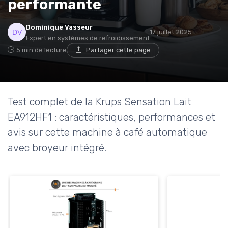
performante
* En m'inscrivant, j'accepte de recevoir la newsletter
Dominique Vasseur
d'Appareils Ménagers et les offres de ses partenaires.
17 juillet 2025
Expert en systèmes de refroidissement
5 min de lecture
Partager cette page
Non merci, peut-être plus tard
Test complet de la Krups Sensation Lait
EA912HF1 : caractéristiques, performances et
avis sur cette machine à café automatique
avec broyeur intégré.