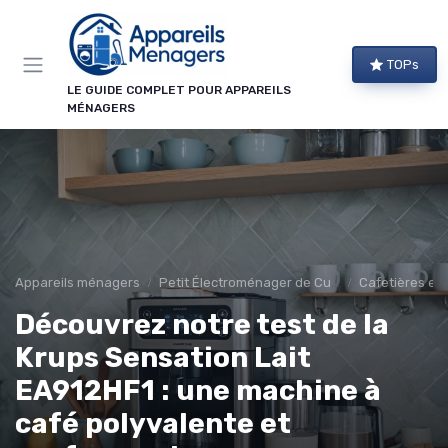
Panneau de gestion des cookies
×
TOPs
NEWSLETTER APPAREILS MÉNAGERS
LE GUIDE COMPLET POUR APPAREILS
MÉNAGERS
Ne ratez aucun bon plan !
Guides d'achat, comparatifs exclusifs et alertes
promos sur les meilleurs appareils : recevez le
meilleur directement dans votre boîte mail.
Alertes promos
Comparatifs
Appareils ménagers
Petit Électroménager de Cuisine
Cafetières et 
Guides d'achat
Tendances
Découvrez notre test de la
Krups Sensation Lait
EA912HF1 : une machine à
café polyvalente et
→ Je m'abonne