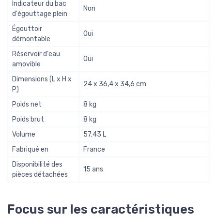
Indicateur du bac
Non
d'égouttage plein
Égouttoir
Oui
démontable
Réservoir d'eau
Oui
amovible
Dimensions (L x H x
24 x 36,4 x 34,6 cm
P)
Poids net
8 kg
Poids brut
8 kg
Volume
57,43 L
Fabriqué en
France
Disponibilité des
15 ans
pièces détachées
Focus sur les caractéristiques