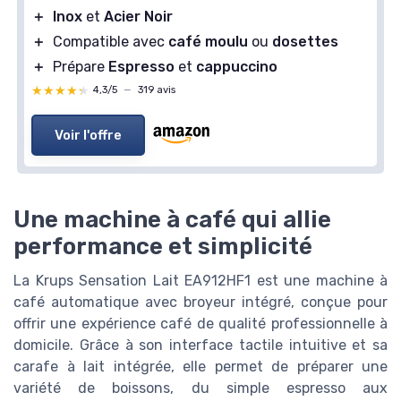
＋
Inox
et
Acier Noir
＋
Compatible avec
café moulu
ou
dosettes
＋
Prépare
Espresso
et
cappuccino
★★★★★
★★★★★
4,3/5
—
319 avis
Voir l'offre
Une machine à café qui allie
performance et simplicité
La Krups Sensation Lait EA912HF1 est une machine à
café automatique avec broyeur intégré, conçue pour
offrir une expérience café de qualité professionnelle à
domicile. Grâce à son interface tactile intuitive et sa
carafe à lait intégrée, elle permet de préparer une
variété de boissons, du simple espresso aux