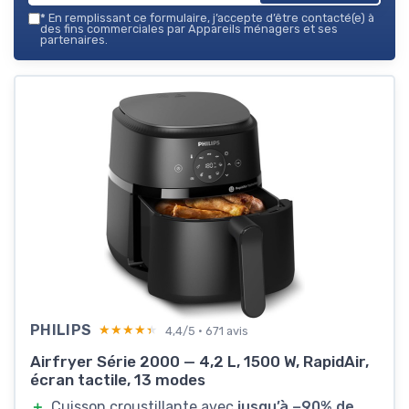
*
En remplissant ce formulaire, j’accepte d’être contacté(e) à
des fins commerciales par Appareils ménagers et ses
partenaires.
PHILIPS
★★★★★
★★★★★
4,4/5 · 671 avis
Airfryer Série 2000 — 4,2 L, 1500 W, RapidAir,
écran tactile, 13 modes
＋
Cuisson croustillante avec
jusqu’à −90% de