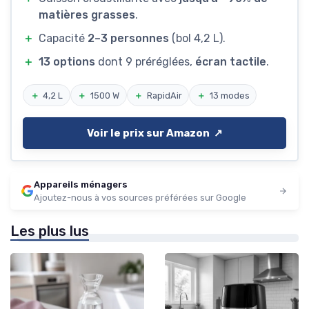
matières grasses
.
＋
Capacité
2–3 personnes
(bol 4,2 L).
＋
13 options
dont 9 préréglées,
écran tactile
.
＋
4,2 L
＋
1500 W
＋
RapidAir
＋
13 modes
Voir le prix sur Amazon ↗️
Appareils ménagers
Ajoutez-nous à vos sources préférées sur Google
Les plus lus