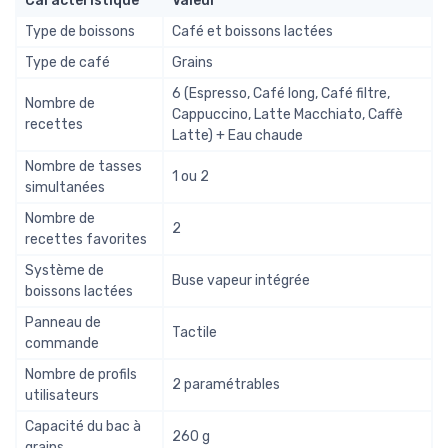
Caractéristique
Valeur
Type de boissons
Café et boissons lactées
Type de café
Grains
6 (Espresso, Café long, Café filtre,
Nombre de
Cappuccino, Latte Macchiato, Caffè
recettes
Latte) + Eau chaude
Nombre de tasses
1 ou 2
simultanées
Nombre de
2
recettes favorites
Système de
Buse vapeur intégrée
boissons lactées
Panneau de
Tactile
commande
Nombre de profils
2 paramétrables
utilisateurs
Capacité du bac à
260 g
grains