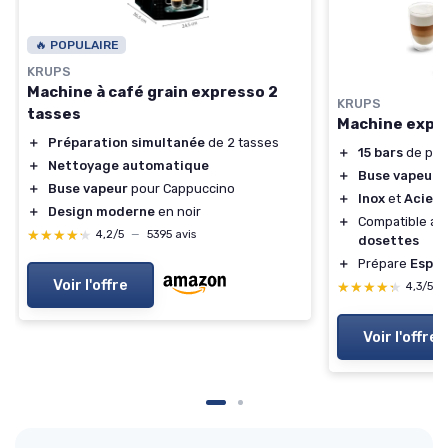
🔥 POPULAIRE
KRUPS
Machine à café grain expresso 2
KRUPS
tasses
Machine expr
＋
Préparation simultanée
de 2 tasses
＋
15 bars
de pre
＋
Nettoyage automatique
＋
Buse vapeur
p
＋
Buse vapeur
pour Cappuccino
＋
Inox
et
Acier 
＋
Design moderne
en noir
＋
Compatible a
★★★★★
★★★★★
4,2/5
—
5395 avis
dosettes
＋
Prépare
Espre
Voir l'offre
★★★★★
★★★★★
4,3/5
Voir l'offre