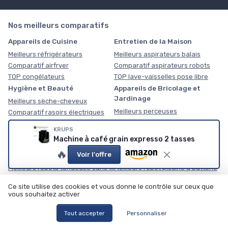
Nos meilleurs comparatifs
Appareils de Cuisine
Entretien de la Maison
Meilleurs réfrigérateurs
Meilleurs aspirateurs balais
Comparatif airfryer
Comparatif aspirateurs robots
TOP congélateurs
TOP lave-vaisselles pose libre
Hygiène et Beauté
Appareils de Bricolage et
Jardinage
Meilleurs sèche-cheveux
Meilleurs perceuses
Comparatif rasoirs électriques
Comparatif nettoyeurs haute
TOP tondeuses cheveux
KRUPS
pression
Machine à café grain expresso 2 tasses
TOP compresseurs d'air
🔥
Voir l'offre
Robot de jardin
Robot piscine
Meilleurs robots tondeuse sans fil
Meilleurs robot piscine à batterie
lithium
Comparatif robot nettoyeur de
Ce site utilise des cookies et vous donne le contrôle sur ceux que
façades
Comparatif robot piscine
vous souhaitez activer
autonome
TOP robot tondeuse pour petit
jardin
TOP robot piscine fond parois et
Tout accepter
Personnaliser
ligne d'eau