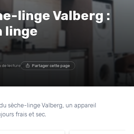
e-linge Valberg :
n linge
n de lecture
Partager cette page
 du sèche-linge Valberg, un appareil
ours frais et sec.