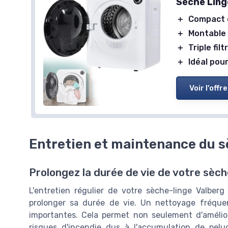
Sèche Ling
＋
Compact
＋
Montable
＋
Triple filt
＋
Idéal po
Voir l'offre
Entretien et maintenance du s
Prolongez la durée de vie de votre sèch
L'entretien régulier de votre sèche-linge Valber
prolonger sa durée de vie. Un nettoyage fréquen
importantes. Cela permet non seulement d'améliore
risques d'incendie dus à l'accumulation de pelu