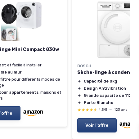
inge Mini Compact 830w
act
et facile à installer
BOSCH
Sèche-linge à condensat
ble au mur
filtre
pour différents modes de
＋
Capacité de 8kg
ge
＋
Design Antivibration
 pour appartements
, maisons et
＋
Grande capacité de 112L
rs
＋
Porte Blanche
★★★★★
★★★★★
4,5/5
—
123 avis
l'offre
Voir l'offre