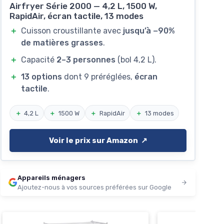
Airfryer Série 2000 — 4,2 L, 1500 W,
RapidAir, écran tactile, 13 modes
＋
Cuisson croustillante avec
jusqu’à −90%
de matières grasses
.
＋
Capacité
2–3 personnes
(bol 4,2 L).
＋
13 options
dont 9 préréglées,
écran
tactile
.
＋
4,2 L
＋
1500 W
＋
RapidAir
＋
13 modes
Voir le prix sur Amazon ↗️
Appareils ménagers
Ajoutez-nous à vos sources préférées sur Google