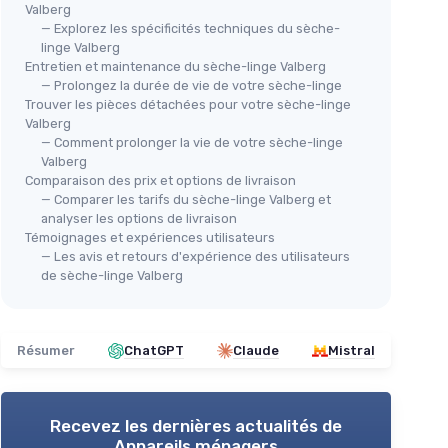
Valberg
— Explorez les spécificités techniques du sèche-
linge Valberg
Entretien et maintenance du sèche-linge Valberg
— Prolongez la durée de vie de votre sèche-linge
Trouver les pièces détachées pour votre sèche-linge
Valberg
— Comment prolonger la vie de votre sèche-linge
Valberg
GOPLUS
Comparaison des prix et options de livraison
Sèche-Linge 800W
— Comparer les tarifs du sèche-linge Valberg et
⭐ 
analyser les options de livraison
＋
Économie d'énergie
avec technologie
AMA
ion 8kg
Témoignages et expériences utilisateurs
de pompe à chaleur
Séc
— Les avis et retours d'expérience des utilisateurs
＋
5 programmes
de séchage adaptés
de sèche-linge Valberg
＋
＋
Protection contre surchauffe
pour
f
la sécurité
＋
＋
Filtration multiple
pour un meilleur
1
entretien
Résumer
ChatGPT
Claude
Mistral
＋
＋
Compact
, idéal pour appartement et
＋
F
dortoir
Recevez les dernières actualités de
★★
★★
Voir l'offre
Appareils ménagers