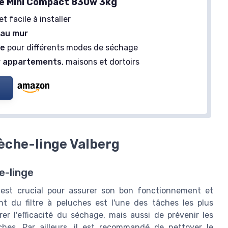
e Mini Compact 830w 3kg
et facile à installer
 au mur
re
pour différents modes de séchage
ur appartements
, maisons et dortoirs
èche-linge Valberg
e-linge
g est crucial pour assurer son bon fonctionnement et
t du filtre à peluches est l'une des tâches les plus
r l'efficacité du séchage, mais aussi de prévenir les
ches. Par ailleurs, il est recommandé de nettoyer le