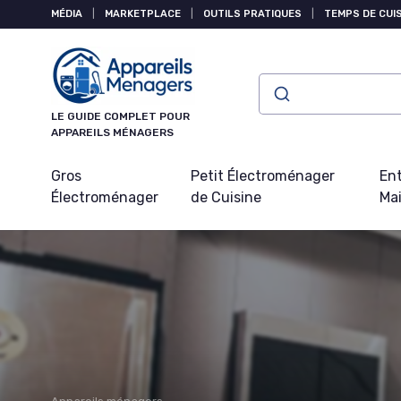
Panneau de gestion des cookies
MÉDIA
|
MARKETPLACE
|
OUTILS PRATIQUES
|
TEMPS DE CUI
LE GUIDE COMPLET POUR
APPAREILS MÉNAGERS
Gros
Petit Électroménager
Ent
Électroménager
de Cuisine
Ma