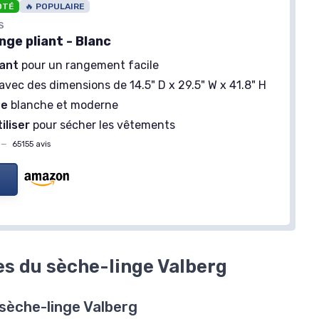
OTÉ
🔥 POPULAIRE
S
inge pliant - Blanc
iant
pour un rangement facile
avec des dimensions de 14.5" D x 29.5" W x 41.8" H
ue
blanche et moderne
GOPLUS
iliser
pour sécher les vêtements
Sèche-Linge 800W
—
65155 avis
＋
Économie d'énergie
avec technologie
densation 8kg
de pompe à chaleur
＋
5 programmes
de séchage adaptés
n
＋
Protection contre surchauffe
pour
la sécurité
 112L
＋
Filtration multiple
pour un meilleur
entretien
is
＋
Compact
, idéal pour appartement et
es du sèche-linge Valberg
dortoir
Voir l'offre
 sèche-linge Valberg