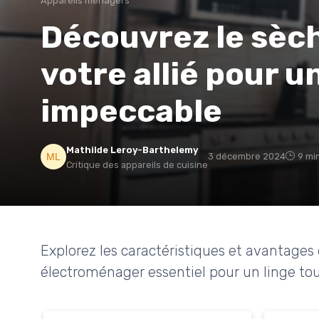
Appareils ménagers
Découvrez le sèch
votre allié pour u
impeccable
Mathilde Leroy-Barthelemy
3 décembre 2024
9 mi
Critique des appareils de cuisine
Explorez les caractéristiques et avantages
électroménager essentiel pour un linge touj