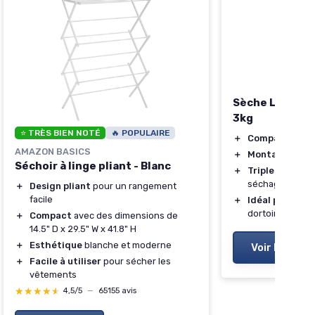
Sèche Linge M
3kg
⭐ TRÈS BIEN NOTÉ
🔥 POPULAIRE
＋
Compact
et fac
AMAZON BASICS
＋
Montable au m
Séchoir à linge pliant - Blanc
＋
Triple filtre
pou
séchage
＋
Design pliant
pour un rangement
facile
＋
Idéal pour ap
dortoirs
＋
Compact
avec des dimensions de
14.5" D x 29.5" W x 41.8" H
＋
Esthétique
blanche et moderne
Voir l'offre
＋
Facile à utiliser
pour sécher les
vêtements
★★★★★
★★★★★
4,5/5
—
65155 avis