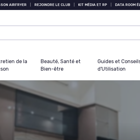
SSON AIRFRYER
|
REJOINDRE LE CLUB
|
KIT MÉDIA ET RP
|
DATA ROOM 
retien de la
Beauté, Santé et
Guides et Conseil
ison
Bien-être
d'Utilisation