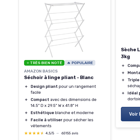
Sèche L
3kg
⭐ TRÈS BIEN NOTÉ
🔥 POPULAIRE
＋
Comp
ogie
AMAZON BASICS
＋
Monta
Séchoir à linge pliant - Blanc
＋
Triple 
és
sécha
＋
Design pliant
pour un rangement
ur
facile
＋
Idéal
dortoi
＋
Compact
avec des dimensions de
eur
14.5" D x 29.5" W x 41.8" H
＋
Esthétique
blanche et moderne
Voir 
 et
＋
Facile à utiliser
pour sécher les
vêtements
★★★★★
★★★★★
4,5/5
—
65155 avis