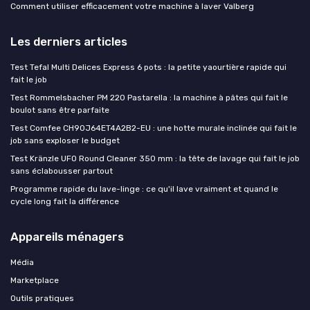
Comment utiliser efficacement votre machine à laver Valberg
Les derniers articles
Test Tefal Multi Delices Express 6 pots : la petite yaourtière rapide qui
fait le job
Test Rommelsbacher PM 220 Pastarella : la machine à pâtes qui fait le
boulot sans être parfaite
Test Comfee CH90J64ET4A2B2-EU : une hotte murale inclinée qui fait le
job sans exploser le budget
Test Kränzle UFO Round Cleaner 350 mm : la tête de lavage qui fait le job
sans éclabousser partout
Programme rapide du lave-linge : ce qu'il lave vraiment et quand le
cycle long fait la différence
Appareils ménagers
Média
Marketplace
Outils pratiques