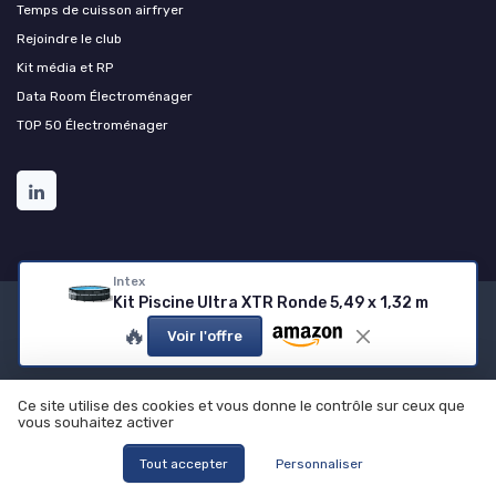
Temps de cuisson airfryer
Rejoindre le club
Kit média et RP
Data Room Électroménager
TOP 50 Électroménager
Intex
Kit Piscine Ultra XTR Ronde 5,49 x 1,32 m
Mentions légales
Politique de confidentialité
Grande
🔥
Voir l'offre
enquête 2025 sur les appareils ménagers
Qui sommes-nous ?
Notre méthodologie de test et de sélection
© Appareils ménagers 2026
Ce site utilise des cookies et vous donne le contrôle sur ceux que
vous souhaitez activer
Nos meilleurs comparatifs
Tout accepter
Personnaliser
Appareils de Cuisine
Entretien de la Maison