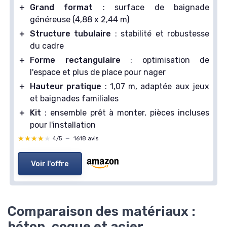
＋
Grand format
: surface de baignade
généreuse (4,88 x 2,44 m)
＋
Structure tubulaire
: stabilité et robustesse
du cadre
＋
Forme rectangulaire
: optimisation de
l'espace et plus de place pour nager
＋
Hauteur pratique
: 1,07 m, adaptée aux jeux
et baignades familiales
＋
Kit
: ensemble prêt à monter, pièces incluses
pour l'installation
★★★★★
★★★★★
4/5
—
1618 avis
Voir l'offre
Comparaison des matériaux :
béton, coque et acier