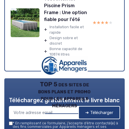
Piscine Prism
Frame : Une option
fiable pour l'été
★★★★★
★★★★★
Installation facile et
+
rapide
Design sobre et
+
discret
Bonne capacité de
+
10874 litres
TOP 5 des sites de
bons plans et promo
pour les appareils
Téléchargez gratuitement le livre blanc
ménagers
➔ Télécharger
Appareils ménagers — 2026
*
En remplissant ce formulaire, j’accepte d’être contacté(e) à
des fins commerciales par Appareils ménagers et ses