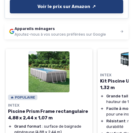
Voir le prix sur Amazon ↗️
Appareils ménagers
Ajoutez-nous à vos sources préférées sur Google
INTEX
Kit Piscine Ul
1,32 m
＋
Grande taille
🔥 POPULAIRE
hauteur de 1,3
INTEX
＋
Facile à mont
Piscine Prism Frame rectangulaire
pour une instal
4,88 x 2,44 x 1,07 m
＋
Résistant
: ma
＋
Grand format
: surface de baignade
durabilité
généreuse (4,88 x 2,44 m)