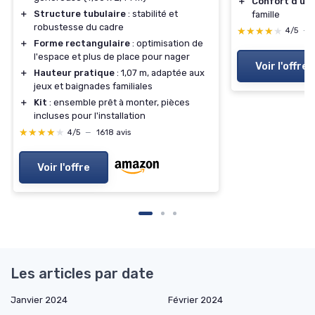
＋
Confort d'uti
＋
Structure tubulaire
: stabilité et
famille
robustesse du cadre
★★★★★
★★★★★
4/5
—
＋
Forme rectangulaire
: optimisation de
l'espace et plus de place pour nager
Voir l'offre
＋
Hauteur pratique
: 1,07 m, adaptée aux
jeux et baignades familiales
＋
Kit
: ensemble prêt à monter, pièces
incluses pour l'installation
★★★★★
★★★★★
4/5
—
1618 avis
Voir l'offre
Les articles par date
Janvier 2024
Février 2024