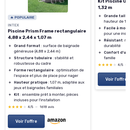
Kit Piscine Ul
1,32 m
＋
Grande taille
🔥 POPULAIRE
hauteur de 1,3
INTEX
＋
Facile à mont
Piscine Prism Frame rectangulaire
pour une instal
4,88 x 2,44 x 1,07 m
＋
Résistant
: ma
＋
Grand format
: surface de baignade
durabilité
généreuse (4,88 x 2,44 m)
＋
Confort d'uti
＋
Structure tubulaire
: stabilité et
famille
robustesse du cadre
★★★★★
★★★★★
4/5
—
＋
Forme rectangulaire
: optimisation de
l'espace et plus de place pour nager
Voir l'offre
＋
Hauteur pratique
: 1,07 m, adaptée aux
jeux et baignades familiales
＋
Kit
: ensemble prêt à monter, pièces
incluses pour l'installation
★★★★★
★★★★★
4/5
—
1618 avis
Voir l'offre