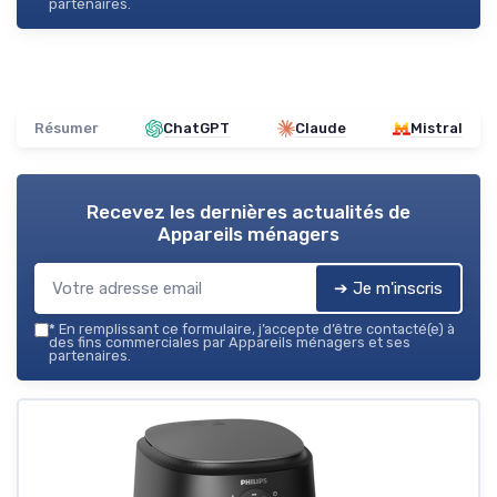
partenaires.
Résumer
ChatGPT
Claude
Mistral
Recevez les dernières actualités de
Appareils ménagers
➔ Je m'inscris
*
En remplissant ce formulaire, j’accepte d’être contacté(e) à
des fins commerciales par Appareils ménagers et ses
partenaires.