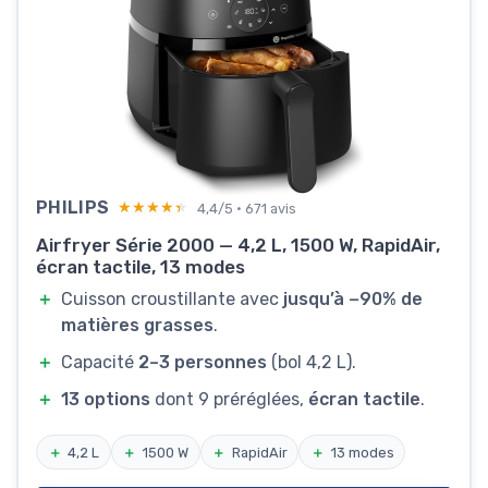
PHILIPS
★★★★★
★★★★★
4,4/5 · 671 avis
Airfryer Série 2000 — 4,2 L, 1500 W, RapidAir,
écran tactile, 13 modes
＋
Cuisson croustillante avec
jusqu’à −90% de
matières grasses
.
＋
Capacité
2–3 personnes
(bol 4,2 L).
＋
13 options
dont 9 préréglées,
écran tactile
.
＋
4,2 L
＋
1500 W
＋
RapidAir
＋
13 modes