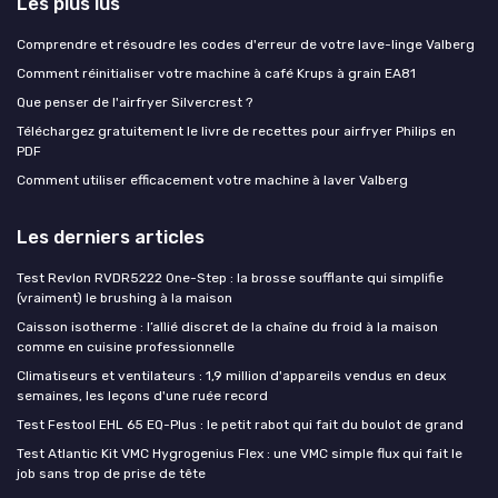
Les plus lus
Comprendre et résoudre les codes d'erreur de votre lave-linge Valberg
Comment réinitialiser votre machine à café Krups à grain EA81
Que penser de l'airfryer Silvercrest ?
Téléchargez gratuitement le livre de recettes pour airfryer Philips en
PDF
Comment utiliser efficacement votre machine à laver Valberg
Les derniers articles
Test Revlon RVDR5222 One-Step : la brosse soufflante qui simplifie
(vraiment) le brushing à la maison
Caisson isotherme : l’allié discret de la chaîne du froid à la maison
comme en cuisine professionnelle
Climatiseurs et ventilateurs : 1,9 million d'appareils vendus en deux
semaines, les leçons d'une ruée record
Test Festool EHL 65 EQ-Plus : le petit rabot qui fait du boulot de grand
Test Atlantic Kit VMC Hygrogenius Flex : une VMC simple flux qui fait le
job sans trop de prise de tête