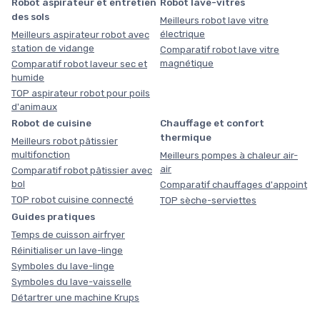
Robot aspirateur et entretien
Robot lave-vitres
des sols
Meilleurs robot lave vitre
électrique
Meilleurs aspirateur robot avec
station de vidange
Comparatif robot lave vitre
magnétique
Comparatif robot laveur sec et
humide
TOP aspirateur robot pour poils
d'animaux
Robot de cuisine
Chauffage et confort
thermique
Meilleurs robot pâtissier
multifonction
Meilleurs pompes à chaleur air-
air
Comparatif robot pâtissier avec
bol
Comparatif chauffages d'appoint
TOP robot cuisine connecté
TOP sèche-serviettes
Guides pratiques
Temps de cuisson airfryer
Réinitialiser un lave-linge
Symboles du lave-linge
Symboles du lave-vaisselle
Détartrer une machine Krups