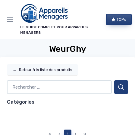
Panneau de gestion des cookies
TOPs
LE GUIDE COMPLET POUR APPAREILS
MÉNAGERS
WeurGhy
←
Retour à la liste des produits
Catégories
‹‹
‹
1
›
››