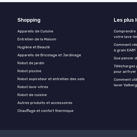
Shopping
Les plus 
Appareils de Cuisine
Comprendre e
votre lave-li
Entretien de la Maison
Comment réin
Hygiène et Beauté
à grain EA81
Appareils de Bricolage et Jardinage
Que penser de
Robot de jardin
Téléchargez g
Robot piscine
pour airfryer
Robot aspirateur et entretien des sols
Comment util
laver Valberg
Robot lave-vitres
Robot de cuisine
Autres produits et accessoires
Chauffage et confort thermique