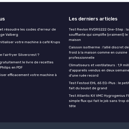
lus
Les derniers articles
t résoudre les codes d'erreur de
Test Revlon RVDR5222 One-Step : la
nge Valberg
soufflante qui simplifie (vraiment) le
maison
itialiser votre machine à café Krups
Caisson isotherme : l’allié discret de
froid à la maison comme en cuisine
 l'airfryer Silvercrest ?
professionnelle
ratuitement le livre de recettes
Climatiseurs et ventilateurs : 1,9 mill
 Philips en PDF
d'appareils vendus en deux semaine
iser efficacement votre machine à
d'une ruée record
Test Festool EHL 65 EQ-Plus : le peti
fait du boulot de grand
Test Atlantic Kit VMC Hygrogenius F
simple flux qui fait le job sans trop 
tête