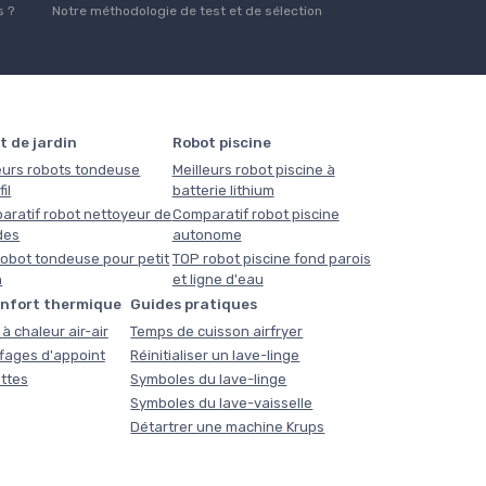
 ?
Notre méthodologie de test et de sélection
t de jardin
Robot piscine
eurs robots tondeuse
Meilleurs robot piscine à
il
batterie lithium
aratif robot nettoyeur de
Comparatif robot piscine
des
autonome
obot tondeuse pour petit
TOP robot piscine fond parois
n
et ligne d'eau
onfort thermique
Guides pratiques
à chaleur air-air
Temps de cuisson airfryer
fages d'appoint
Réinitialiser un lave-linge
ttes
Symboles du lave-linge
Symboles du lave-vaisselle
Détartrer une machine Krups