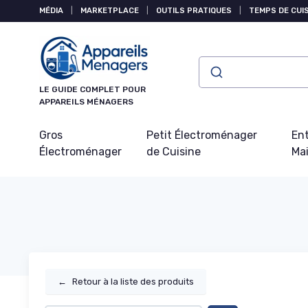
Panneau de gestion des cookies
MÉDIA
|
MARKETPLACE
|
OUTILS PRATIQUES
|
TEMPS DE CUI
LE GUIDE COMPLET POUR
APPAREILS MÉNAGERS
Gros
Petit Électroménager
Ent
Électroménager
de Cuisine
Ma
←
Retour à la liste des produits