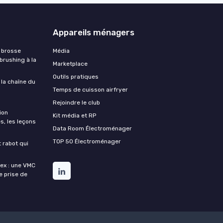
Appareils ménagers
 brosse
Média
 brushing à la
Marketplace
Outils pratiques
 la chaîne du
Temps de cuisson airfryer
Rejoindre le club
ion
Kit média et RP
s, les leçons
Data Room Électroménager
TOP 50 Électroménager
t rabot qui
lex : une VMC
de prise de