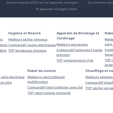
Grande enquête 2025 sur les appareils ménagers
Qui sommes-nous
© Appareils ménagers 2026
Hygiène et Beauté
Appareils de Bricolage et
Robo
Jardinage
is
Meilleurs sèche-cheveux
Meill
sans f
Meilleurs perceuses
obots
Comparatif rasoirs électriques
Comp
Comparatif nettoyeurs haute
libre
TOP tondeuses cheveux
faça
pression
TOP r
TOP compresseurs d'air
jardi
Robot de cuisine
Chauffage et c
 vitre électrique
Meilleurs robot pâtissier
Meilleurs pompes 
multifonction
ve vitre
Comparatif chauf
Comparatif robot pâtissier avec bol
TOP sèche-servie
TOP robot cuisine connecté