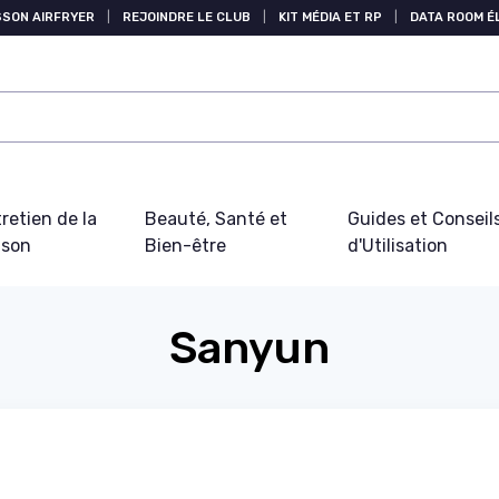
SSON AIRFRYER
|
REJOINDRE LE CLUB
|
KIT MÉDIA ET RP
|
DATA ROOM 
retien de la
Beauté, Santé et
Guides et Conseil
ison
Bien-être
d'Utilisation
Sanyun