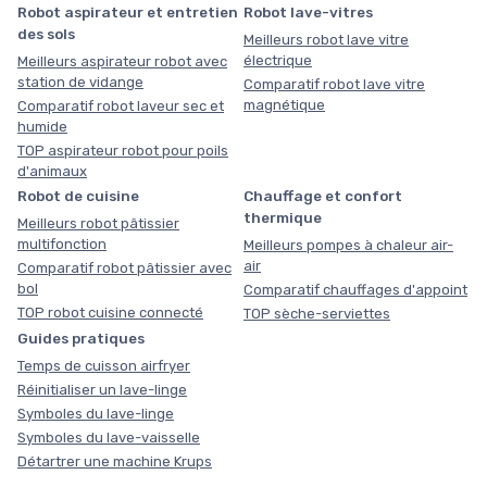
Robot aspirateur et entretien
Robot lave-vitres
des sols
Meilleurs robot lave vitre
électrique
Meilleurs aspirateur robot avec
station de vidange
Comparatif robot lave vitre
magnétique
Comparatif robot laveur sec et
humide
TOP aspirateur robot pour poils
d'animaux
Robot de cuisine
Chauffage et confort
thermique
Meilleurs robot pâtissier
multifonction
Meilleurs pompes à chaleur air-
air
Comparatif robot pâtissier avec
bol
Comparatif chauffages d'appoint
TOP robot cuisine connecté
TOP sèche-serviettes
Guides pratiques
Temps de cuisson airfryer
Réinitialiser un lave-linge
Symboles du lave-linge
Symboles du lave-vaisselle
Détartrer une machine Krups