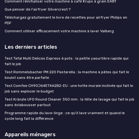
Comment réinitialiser votre machine à café Krups à grain EA81
Que penser de l'airfryer Silvercrest ?
Téléchargez gratuitement le livre de recettes pour airfryer Philips en
PDF
Comment utiliser efficacement votre machine à laver Valberg
Les derniers articles
Test Tefal Multi Delices Express 6 pots : la petite yaourtière rapide qui
fait le job
Test Rommelsbacher PM 220 Pastarella : la machine à pâtes qui fait le
boulot sans être parfaite
Test Comfee CH90J64ET4A2B2-EU : une hotte murale inclinée qui fait le
job sans exploser le budget
Test Kränzle UFO Round Cleaner 350 mm : la tête de lavage qui fait le job
sans éclabousser partout
Programme rapide du lave-linge : ce qu'il lave vraiment et quand le
cycle long fait la différence
Appareils ménagers