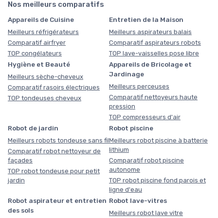
Nos meilleurs comparatifs
Appareils de Cuisine
Entretien de la Maison
Meilleurs réfrigérateurs
Meilleurs aspirateurs balais
Comparatif airfryer
Comparatif aspirateurs robots
TOP congélateurs
TOP lave-vaisselles pose libre
Hygiène et Beauté
Appareils de Bricolage et
Jardinage
Meilleurs sèche-cheveux
Meilleurs perceuses
Comparatif rasoirs électriques
Comparatif nettoyeurs haute
TOP tondeuses cheveux
pression
TOP compresseurs d'air
Robot de jardin
Robot piscine
Meilleurs robots tondeuse sans fil
Meilleurs robot piscine à batterie
lithium
Comparatif robot nettoyeur de
façades
Comparatif robot piscine
autonome
TOP robot tondeuse pour petit
jardin
TOP robot piscine fond parois et
ligne d'eau
Robot aspirateur et entretien
Robot lave-vitres
des sols
Meilleurs robot lave vitre