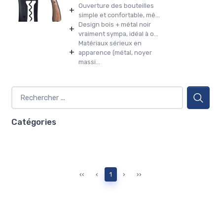
Ouverture des bouteilles
+
simple et confortable, mê...
Design bois + métal noir
+
vraiment sympa, idéal à o...
Matériaux sérieux en
+
apparence (métal, noyer
massi...
Catégories
‹‹
‹
1
›
››