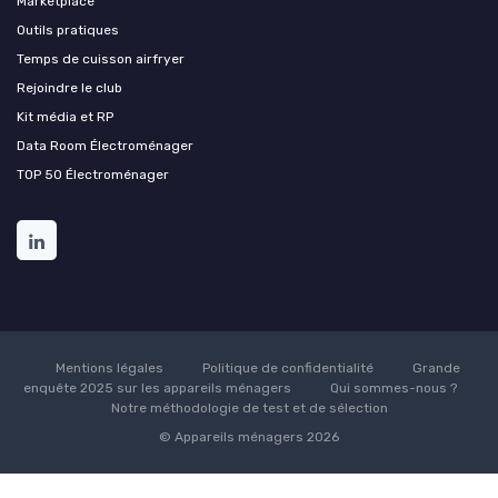
Marketplace
Outils pratiques
Temps de cuisson airfryer
Rejoindre le club
Kit média et RP
Data Room Électroménager
TOP 50 Électroménager
Mentions légales
Politique de confidentialité
Grande
enquête 2025 sur les appareils ménagers
Qui sommes-nous ?
Notre méthodologie de test et de sélection
© Appareils ménagers 2026