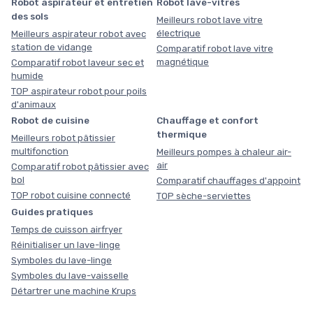
Robot aspirateur et entretien
Robot lave-vitres
des sols
Meilleurs robot lave vitre
électrique
Meilleurs aspirateur robot avec
station de vidange
Comparatif robot lave vitre
magnétique
Comparatif robot laveur sec et
humide
TOP aspirateur robot pour poils
d'animaux
Robot de cuisine
Chauffage et confort
thermique
Meilleurs robot pâtissier
multifonction
Meilleurs pompes à chaleur air-
air
Comparatif robot pâtissier avec
bol
Comparatif chauffages d'appoint
TOP robot cuisine connecté
TOP sèche-serviettes
Guides pratiques
Temps de cuisson airfryer
Réinitialiser un lave-linge
Symboles du lave-linge
Symboles du lave-vaisselle
Détartrer une machine Krups