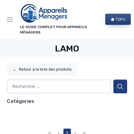
Panneau de gestion des cookies
TOPs
LE GUIDE COMPLET POUR APPAREILS
MÉNAGERS
LAMO
←
Retour à la liste des produits
Catégories
‹‹
‹
1
›
››