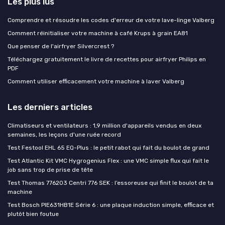
Les plus lus
Comprendre et résoudre les codes d'erreur de votre lave-linge Valberg
Comment réinitialiser votre machine à café Krups à grain EA81
Que penser de l'airfryer Silvercrest ?
Téléchargez gratuitement le livre de recettes pour airfryer Philips en
PDF
Comment utiliser efficacement votre machine à laver Valberg
Les derniers articles
Climatiseurs et ventilateurs : 1,9 million d'appareils vendus en deux
semaines, les leçons d'une ruée record
Test Festool EHL 65 EQ-Plus : le petit rabot qui fait du boulot de grand
Test Atlantic Kit VMC Hygrogenius Flex : une VMC simple flux qui fait le
job sans trop de prise de tête
Test Thomas 776203 Centri 776 SEK : l’essoreuse qui finit le boulot de ta
machine
Test Bosch PIE631HB1E Série 6 : une plaque induction simple, efficace et
plutôt bien foutue