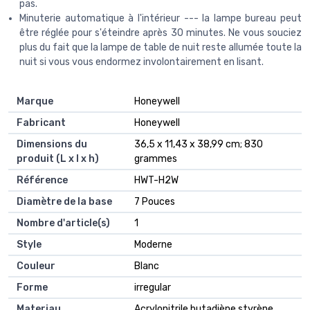
pas.
Minuterie automatique à l'intérieur --- la lampe bureau peut
être réglée pour s'éteindre après 30 minutes. Ne vous souciez
plus du fait que la lampe de table de nuit reste allumée toute la
nuit si vous vous endormez involontairement en lisant.
Marque
‎Honeywell
Fabricant
‎Honeywell
Dimensions du
‎36,5 x 11,43 x 38,99 cm; 830
produit (L x l x h)
grammes
Référence
‎HWT-H2W
Diamètre de la base
‎7 Pouces
Nombre d'article(s)
‎1
Style
‎Moderne
Couleur
‎Blanc
Forme
‎irregular
Materiau
‎Acrylonitrile butadiène styrène