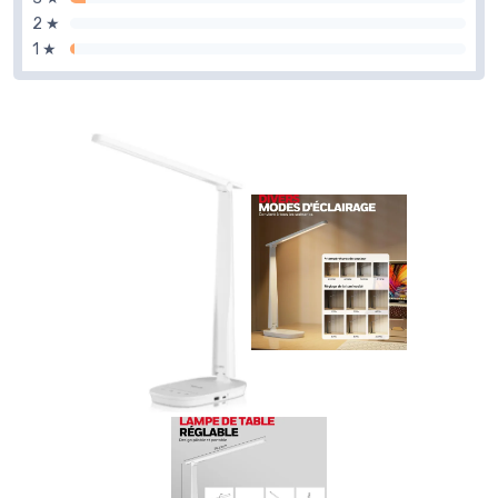
2 ★
1 ★