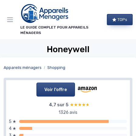
Panneau de gestion des cookies
TOPs
LE GUIDE COMPLET POUR APPAREILS
MÉNAGERS
Honeywell
Appareils ménagers
Shopping
Voir l'offre
4,7 sur 5
★★★★★
★★★★★
1326 avis
5 ★
4 ★
3 ★