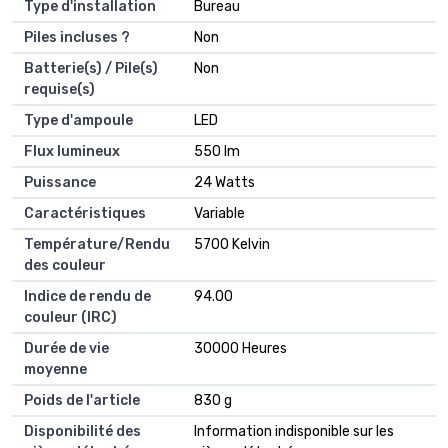
Type d'installation
‎Bureau
Piles incluses ?
‎Non
Batterie(s) / Pile(s)
‎Non
requise(s)
Type d'ampoule
‎LED
Flux lumineux
‎550 lm
Puissance
‎24 Watts
Caractéristiques
‎Variable
Température/Rendu
‎5700 Kelvin
des couleur
Indice de rendu de
‎94.00
couleur (IRC)
Durée de vie
‎30000 Heures
moyenne
Poids de l'article
‎830 g
Disponibilité des
‎Information indisponible sur les