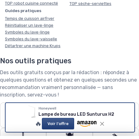
TOP robot cuisine connecté
TOP sèche-serviettes
Guides pratiques
Temps de cuisson airfryer
Réinitialiser un lave-linge
Symboles du lave-linge
Symboles du lave-vaisselle
Détartrer une machine Krups
Nos outils pratiques
Des outils gratuits conçus par la rédaction : répondez à
quelques questions et obtenez en quelques secondes une
recommandation vraiment personnalisée — sans
inscription, servez-vous !
❄️
🧺
🌱
Honeywell
Lampe de bureau LED Sunturux H2
Puissance de
Capacité de lave-
Robot tondeuse : le
climatiseur
linge
calculateur
🔥
Voir l'offre
🧹
🍽️
🏊