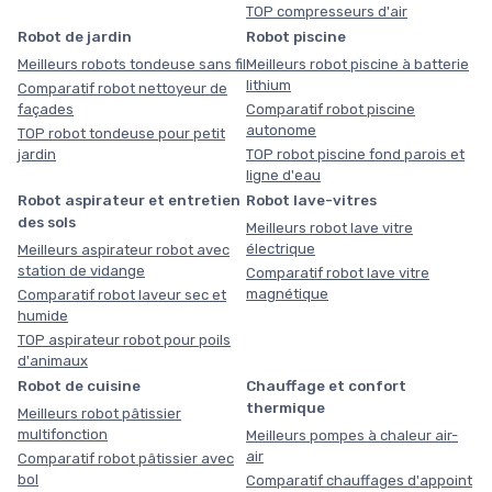
TOP compresseurs d'air
Robot de jardin
Robot piscine
Meilleurs robots tondeuse sans fil
Meilleurs robot piscine à batterie
lithium
Comparatif robot nettoyeur de
façades
Comparatif robot piscine
autonome
TOP robot tondeuse pour petit
jardin
TOP robot piscine fond parois et
ligne d'eau
Robot aspirateur et entretien
Robot lave-vitres
des sols
Meilleurs robot lave vitre
électrique
Meilleurs aspirateur robot avec
station de vidange
Comparatif robot lave vitre
magnétique
Comparatif robot laveur sec et
humide
TOP aspirateur robot pour poils
d'animaux
Robot de cuisine
Chauffage et confort
thermique
Meilleurs robot pâtissier
multifonction
Meilleurs pompes à chaleur air-
air
Comparatif robot pâtissier avec
bol
Comparatif chauffages d'appoint