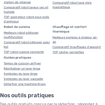
station de vidange
Comparatif robot lave vitre
magnétique
Comparatif robot laveur sec et
humide
TOP aspirateur robot pour poils
d'animaux
Robot de cuisine
Chauffage et confort
thermique
Meilleurs robot pâtissier
multifonction
Meilleurs pompes à chaleur air-
air
Comparatif robot pâtissier avec
bol
Comparatif chauffages d'appoint
TOP robot cuisine connecté
TOP sèche-serviettes
Guides pratiques
Temps de cuisson airfryer
Réinitialiser un lave-linge
Symboles du lave-linge
Symboles du lave-vaisselle
Détartrer une machine Krups
Nos outils pratiques
Des outils gratuits conçus par la rédaction : répondez à