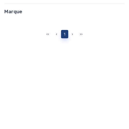
Marque
‹‹
‹
1
›
››