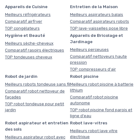
Appareils de Cuisine
Entretien de la Maison
Meilleurs réfrigérateurs
Meilleurs aspirateurs balais
Comparatif airfryer
Comparatif aspirateurs robots
TOP congélateurs
TOP lave-vaisselles pose libre
Hygiène et Beauté
Appareils de Bricolage et
Jardinage
Meilleurs sèche-cheveux
Meilleurs perceuses
Comparatif rasoirs électriques
Comparatif nettoyeurs haute
TOP tondeuses cheveux
pression
TOP compresseurs d'air
Robot de jardin
Robot piscine
Meilleurs robots tondeuse sans fil
Meilleurs robot piscine à batterie
lithium
Comparatif robot nettoyeur de
façades
Comparatif robot piscine
autonome
TOP robot tondeuse pour petit
jardin
TOP robot piscine fond parois et
ligne d'eau
Robot aspirateur et entretien
Robot lave-vitres
des sols
Meilleurs robot lave vitre
électrique
Meilleurs aspirateur robot avec