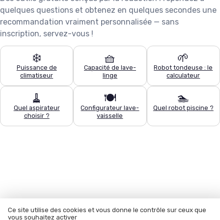
quelques questions et obtenez en quelques secondes une
recommandation vraiment personnalisée — sans
inscription, servez-vous !
❄️
🧺
🌱
Puissance de
Capacité de lave-
Robot tondeuse : le
climatiseur
linge
calculateur
🧹
🍽️
🏊
Quel aspirateur
Configurateur lave-
Quel robot piscine ?
choisir ?
vaisselle
Ce site utilise des cookies et vous donne le contrôle sur ceux que
vous souhaitez activer