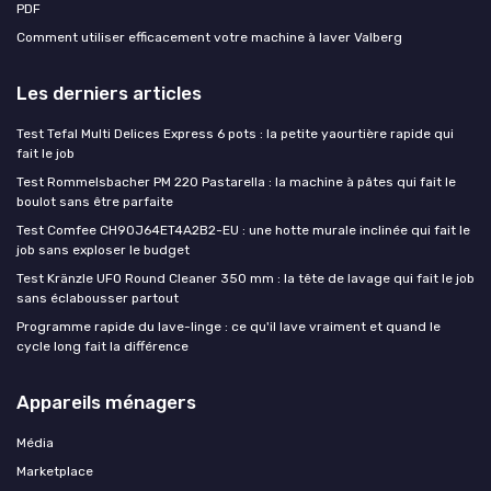
PDF
Comment utiliser efficacement votre machine à laver Valberg
Les derniers articles
Test Tefal Multi Delices Express 6 pots : la petite yaourtière rapide qui
fait le job
Test Rommelsbacher PM 220 Pastarella : la machine à pâtes qui fait le
boulot sans être parfaite
Test Comfee CH90J64ET4A2B2-EU : une hotte murale inclinée qui fait le
job sans exploser le budget
Test Kränzle UFO Round Cleaner 350 mm : la tête de lavage qui fait le job
sans éclabousser partout
Programme rapide du lave-linge : ce qu'il lave vraiment et quand le
cycle long fait la différence
Appareils ménagers
Média
Marketplace