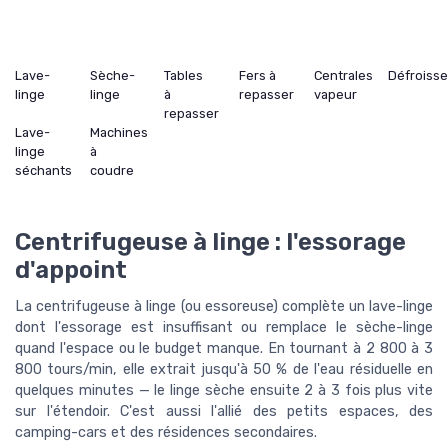
Lave-
Sèche-
Tables
Fers à
Centrales
Défroiss
linge
linge
à
repasser
vapeur
repasser
Lave-
Machines
linge
à
séchants
coudre
Centrifugeuse à linge : l'essorage
d'appoint
La centrifugeuse à linge (ou essoreuse) complète un lave-linge
dont l'essorage est insuffisant ou remplace le sèche-linge
quand l'espace ou le budget manque. En tournant à 2 800 à 3
800 tours/min, elle extrait jusqu'à 50 % de l'eau résiduelle en
quelques minutes — le linge sèche ensuite 2 à 3 fois plus vite
sur l'étendoir. C'est aussi l'allié des petits espaces, des
camping-cars et des résidences secondaires.