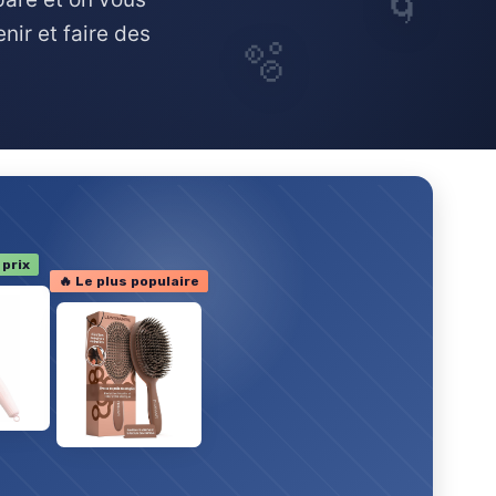
🌀
nir et faire des
🫧
 prix
🔥 Le plus populaire