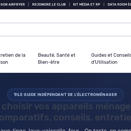
SSON AIRFRYER
|
REJOINDRE LE CLUB
|
KIT MÉDIA ET RP
|
DATA ROOM 
retien de la
Beauté, Santé et
Guides et Conseil
ison
Bien-être
d'Utilisation
🔌
LE GUIDE INDÉPENDANT DE L'ÉLECTROMÉNAGER
 choisir vos
appareils ménage
omparatifs, conseils, entreti
lave-linge, lave-vaisselle, four... On teste, on co