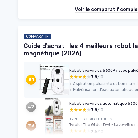
Voir le comparatif compl
COMPARATIF
Guide d'achat : les 4 meilleurs robot la
magnétique (2026)
Robot lave-vitres 5600Pa avec pulv
★★★★★
★★★★★
7.8
/10
#1
+
Aspiration puissante et bon maintie
+
Robot lave-vitres automatique 5600
#2
★★★★★
★★★★★
7.8
/10
TYROLER BRIGHT TOOLS
Tyroler The Glider D-4 - Lave-vitre 
#3
★★★★★
★★★★★
7.6
/10