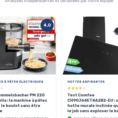
Analyses indépendantes et détaillées par notre équipe
4.0
S À PÂTES ÉLECTRIQUES
HOTTES ASPIRANTES
★
★
★★★★★
★★★★★
ommelsbacher PM 220
Test Comfee
lla : la machine à pâtes
CH90J64ET4A2B2-EU : 
t le boulot sans être
hotte murale inclinée qu
te
le job sans exploser le 