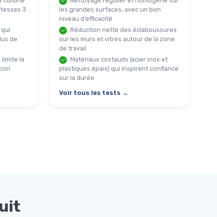
e cuisine
Nettoyage régulier et homogène sur
itesses 3
les grandes surfaces, avec un bon
niveau d’efficacité
 qui
Réduction nette des éclaboussures
lus de
sur les murs et vitres autour de la zone
de travail
limite la
Matériaux costauds (acier inox et
tion
plastiques épais) qui inspirent confiance
sur la durée
Voir tous les tests →
uit