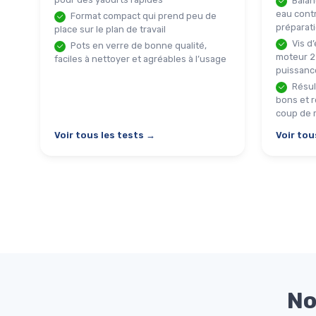
Balan
eau contr
Format compact qui prend peu de
préparat
place sur le plan de travail
Vis d’
Pots en verre de bonne qualité,
moteur 2
faciles à nettoyer et agréables à l’usage
puissance
Résul
bons et r
coup de 
Voir tous les tests →
Voir tou
No