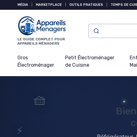
Panneau de gestion des cookies
MÉDIA
|
MARKETPLACE
|
OUTILS PRATIQUES
|
TEMPS DE CUI
LE GUIDE COMPLET POUR
APPAREILS MÉNAGERS
Gros
Petit Électroménager
Ent
Électroménager
de Cuisine
Ma
🧺
Bien
c
⚡
Réfrigérateur, 