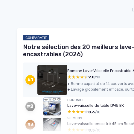
L
COMPARATIF
Notre sélection des 20 meilleurs lave-
encastrables (2026)
★★★★★
★★★★★
9.0
/10
#1
+
+
DURONIC
Lave-vaisselle de table DW5 BK
#2
★★★★★
★★★★★
8.6
/10
SIEMENS
Lave-vaisselle encastré 45 cm Bosc
#3
★★★★★
★★★★★
8.5
/10