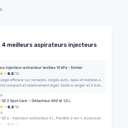
ts
 4 meilleurs aspirateurs injecteurs
ur injecteur-extracteur textiles 15 kPa - Sichler
★★
★★
8.5
/10
Nettoyage efficace sur canapés, sièges auto, tapis et matelas avec un vrai gain visuel
Appareil compact et relativement léger, facile à ranger et à transporter
ER
 SE 2 Spot Care — Détacheur 450 W, 1,5 L
★★
★★
8.3
/10
ER
Kärcher SE 6 - Injecteur-extracteur 4 L, Flexible 2-en-1, Accessoires inclus
★★
★★
8.0
/10