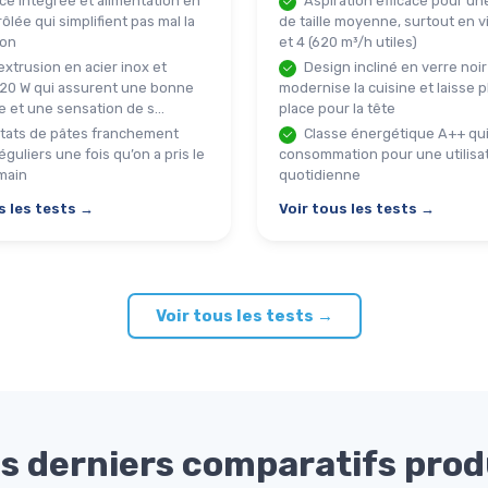
ce intégrée et alimentation en
Aspiration efficace pour un
ôlée qui simplifient pas mal la
de taille moyenne, surtout en v
ion
et 4 (620 m³/h utiles)
extrusion en acier inox et
Design incliné en verre noir
20 W qui assurent une bonne
modernise la cuisine et laisse p
 et une sensation de s...
place pour la tête
tats de pâtes franchement
Classe énergétique A++ qui 
éguliers une fois qu’on a pris le
consommation pour une utilisa
main
quotidienne
s les tests →
Voir tous les tests →
Voir tous les tests →
s derniers comparatifs prod