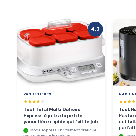
4.0
YAOURTIÈRES
MACHINE
★★★★★
★★★★★
★★★★
★★★★
Test Tefal Multi Delices
Test R
Express 6 pots : la petite
Pastare
yaourtière rapide qui fait le job
qui fai
parfai
Mode express 4h vraiment pratique
pour des yaourts rapides