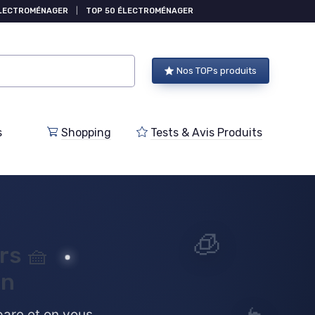
ÉLECTROMÉNAGER
|
TOP 50 ÉLECTROMÉNAGER
Nos TOPs produits
s
Shopping
Tests & Avis Produits
🧊
rs
🧺
en
mpare et on vous