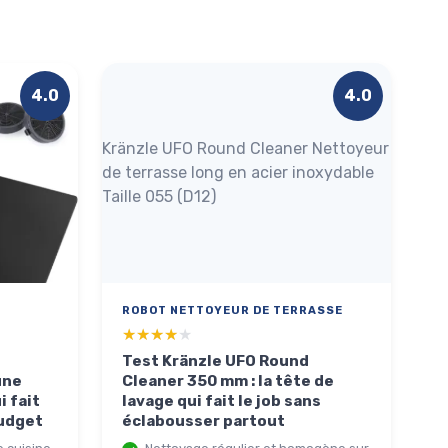
4.0
4.0
Kränzle UFO Round Cleaner Nettoyeur
de terrasse long en acier inoxydable
Taille 055 (D12)
ROBOT NETTOYEUR DE TERRASSE
★★★★★
★★★★★
Test Kränzle UFO Round
une
Cleaner 350 mm : la tête de
i fait
lavage qui fait le job sans
budget
éclabousser partout