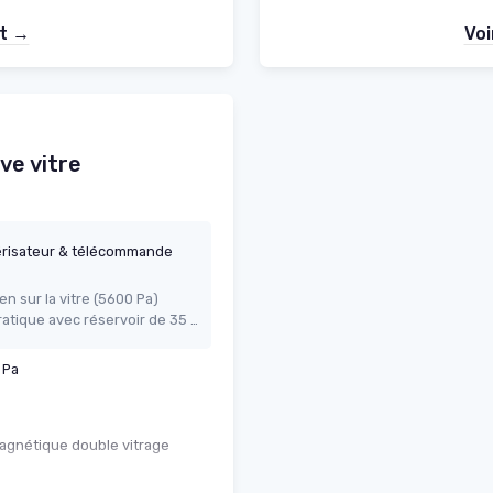
et →
Voi
ve vitre
érisateur & télécommande
n sur la vitre (5600 Pa)
Pulvérisation d’eau automatique pratique avec réservoir de 35 ml
 Pa
magnétique double vitrage