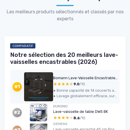
Les meilleurs produits sélectionnés et classés par nos
experts
COMPARATIF
Notre sélection des 20 meilleurs lave-
vaisselles encastrables (2026)
Bomann Lave-Vaisselle Encastrable 60 cm GSPE7421VI Blanc - 14 Couverts, Affichage LED, 5 Programmes, Économie d'Énergie, Cuve en Acier Inoxydable, 47 dB, 11L par Cycle
★★★★★
★★★★★
9.0
/10
#1
+
Bonne capacité de 14 couverts avec agencement modulable des paniers
+
Lavage globalement efficace, surtout en programmes ECO et intensif
DURONIC
Lave-vaisselle de table DW5 BK
#2
★★★★★
★★★★★
8.6
/10
SIEMENS
Lave-vaisselle encastré 45 cm Bosch iQ300