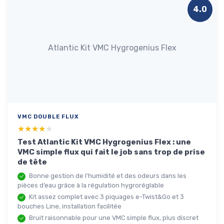
4.0
Atlantic Kit VMC Hygrogenius Flex
VMC DOUBLE FLUX
★★★★★
★★★★★
Test Atlantic Kit VMC Hygrogenius Flex : une
VMC simple flux qui fait le job sans trop de prise
de tête
Bonne gestion de l’humidité et des odeurs dans les
pièces d’eau grâce à la régulation hygroréglable
Kit assez complet avec 3 piquages e-Twist&Go et 3
bouches Line, installation facilitée
Bruit raisonnable pour une VMC simple flux, plus discret