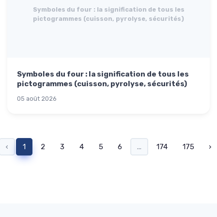
Symboles du four : la signification de tous les
pictogrammes (cuisson, pyrolyse, sécurités)
Symboles du four : la signification de tous les
pictogrammes (cuisson, pyrolyse, sécurités)
05 août 2026
‹
1
2
3
4
5
6
...
174
175
›