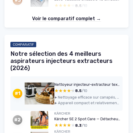
#3
★★★★★
★★★★★
8.5
/10
Voir le comparatif complet →
COMPARATIF
Notre sélection des 4 meilleurs
aspirateurs injecteurs extracteurs
(2026)
Nettoyeur injecteur-extracteur textiles 15 kPa - Sichler
★★★★★
★★★★★
8.5
/10
#1
+
Nettoyage efficace sur canapés, sièges auto, tapis et matelas avec un vrai gain visuel
+
Appareil compact et relativement léger, facile à ranger et à transporter
KÄRCHER
Kärcher SE 2 Spot Care — Détacheur 450 W, 1,5 L
#2
★★★★★
★★★★★
8.3
/10
KÄRCHER