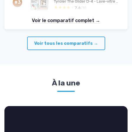
Tyroler The Glider D-4 - Lave-vitre magnétique double vitrage
#3
★★★★★
★★★★★
7.6
/10
Voir le comparatif complet →
Voir tous les comparatifs →
À la une