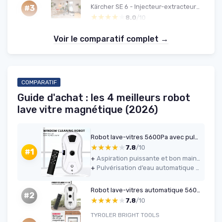
Kärcher SE 6 - Injecteur-extracteur 4 L, Flexible 2-en-1, Accessoires inclus
#3
★★★★★
★★★★★
8.0
/10
Voir le comparatif complet →
COMPARATIF
Guide d'achat : les 4 meilleurs robot
lave vitre magnétique (2026)
Robot lave-vitres 5600Pa avec pulvérisateur & télécommande
★★★★★
★★★★★
7.8
/10
#1
+
Aspiration puissante et bon maintien sur la vitre (5600 Pa)
+
Pulvérisation d’eau automatique pratique avec réservoir de 35 ml
Robot lave-vitres automatique 5600 Pa
#2
★★★★★
★★★★★
7.8
/10
TYROLER BRIGHT TOOLS