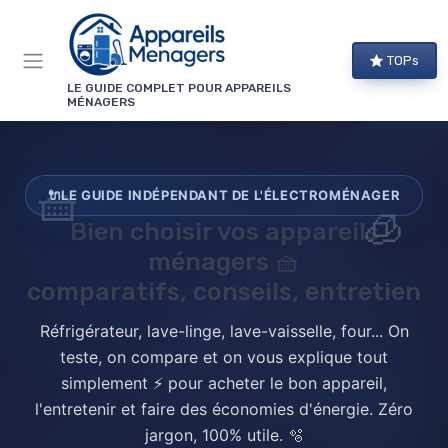
Panneau de gestion des cookies
TOPs
LE GUIDE COMPLET POUR APPAREILS
MÉNAGERS
🧺
🔌
LE GUIDE INDÉPENDANT DE L'ÉLECTROMÉNAGER
🧊
Bien choisir vos
appareils
ménagers
🧺
comparatifs, conseils, entretien
Réfrigérateur, lave-linge, lave-vaisselle, four... On
teste, on compare et on vous explique tout
simplement ⚡ pour acheter le bon appareil,
l'entretenir et faire des économies d'énergie. Zéro
jargon, 100% utile. 🫧