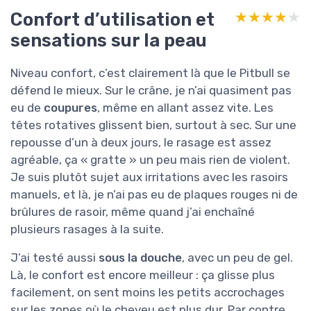
Confort d’utilisation et
★★★★★
★★★★★
sensations sur la peau
Niveau confort, c’est clairement là que le Pitbull se
défend le mieux. Sur le crâne, je n’ai quasiment pas
eu de
coupures
, même en allant assez vite. Les
têtes rotatives glissent bien, surtout à sec. Sur une
repousse d’un à deux jours, le rasage est assez
agréable, ça « gratte » un peu mais rien de violent.
Je suis plutôt sujet aux irritations avec les rasoirs
manuels, et là, je n’ai pas eu de plaques rouges ni de
brûlures de rasoir, même quand j’ai enchaîné
plusieurs rasages à la suite.
J’ai testé aussi
sous la douche
, avec un peu de gel.
Là, le confort est encore meilleur : ça glisse plus
facilement, on sent moins les petits accrochages
sur les zones où le cheveu est plus dur. Par contre,