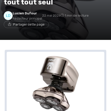
tout tout seul
Lucien Dufour
22 mai 2026
1 min de lecture
Rédacteur principal
Partager cette page