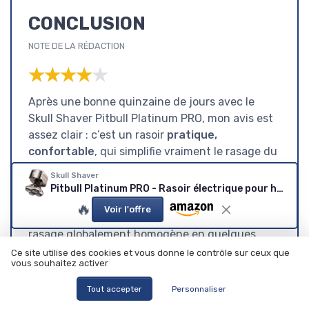
CONCLUSION
NOTE DE LA RÉDACTION
★★★★★
★★★★★
Après une bonne quinzaine de jours avec le
Skull Shaver Pitbull Platinum PRO, mon avis est
assez clair : c’est un rasoir
pratique,
confortable
, qui simplifie vraiment le rasage du
crâne au quotidien, mais qui est vendu à un
Skull Shaver
tarif un peu ambitieux. Le gros point fort, c’est
Pitbull Platinum PRO - Rasoir électrique pour homme
la prise en main et le confort sur la tête :
🔥
Voir l'offre
presque aucune coupure, peu d’irritations, et un
rasage globalement homogène en quelques
minutes. Pour quelqu’un qui se rase la tête très
Ce site utilise des cookies et vous donne le contrôle sur ceux que
vous souhaitez activer
souvent, c’est appréciable, on gagne du temps
et on se prend moins la tête (sans jeu de mots).
Tout accepter
Personnaliser