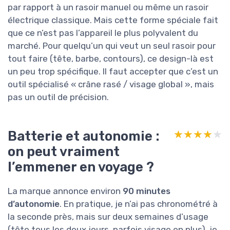
par rapport à un rasoir manuel ou même un rasoir
électrique classique. Mais cette forme spéciale fait
que ce n’est pas l’appareil le plus polyvalent du
marché. Pour quelqu’un qui veut un seul rasoir pour
tout faire (tête, barbe, contours), ce design-là est
un peu trop spécifique. Il faut accepter que c’est un
outil spécialisé « crâne rasé / visage global », mais
pas un outil de précision.
Batterie et autonomie :
★★★★★
★★★★★
on peut vraiment
l’emmener en voyage ?
La marque annonce environ
90 minutes
d’autonomie
. En pratique, je n’ai pas chronométré à
la seconde près, mais sur deux semaines d’usage
(tête tous les deux jours, parfois visage en plus), je