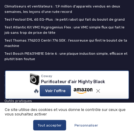
Climatiseurs et ventilateurs : 1,9 million d'appareils vendus en deux
semaines, les leçons d'une ruée record
Test Festool EHL 65 EQ-Plus : le petit rabot qui fait du boulot de grand
Test Atlantic Kit VMC Hygrogenius Flex : une VMC simple flux qui fait le
job sans trop de prise de tête
Test Thomas 776203 Centri 776 SEK : l’essoreuse qui finit le boulot de ta
machine
Test Bosch PIE631HB1E Série 6 : une plaque induction simple, efficace et
plutôt bien foutue
Appareils ménagers
Coway
Purificateur d'air Mighty Black
Média
🔥
Voir l'offre
Marketplace
Outils pratiques
Temps de cuisson airfryer
Ce site utilise des cookies et vous donne le contrôle sur ceux que
vous souhaitez activer
Rejoindre le club
Kit média et RP
Tout accepter
Personnaliser