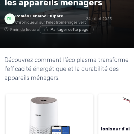
les appareils ménagers
* En m'inscrivant, j'accepte de recevoir la newsletter
Roméo Leblanc-Duparc
24 juillet 2025
d'Appareils Ménagers et les offres de ses partenaires.
Chroniqueur sur l'électroménager vert
9 min de lecture
Partager cette page
Découvrez comment l'éco plasma transforme
l'efficacité énergétique et la durabilité des
appareils ménagers.
Ioniseur d'air