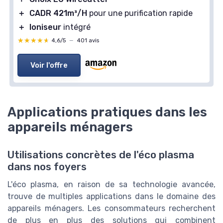
＋
CADR 421m³/H
pour une purification rapide
＋
Ioniseur
intégré
★★★★★
★★★★★
4,6/5
—
401 avis
Voir l'offre
Applications pratiques dans les
appareils ménagers
Utilisations concrètes de l'éco plasma
dans nos foyers
L'éco plasma, en raison de sa technologie avancée,
trouve de multiples applications dans le domaine des
appareils ménagers. Les consommateurs recherchent
de plus en plus des solutions qui combinent