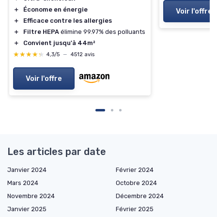
＋
Économe en énergie
Voir l'offre
＋
Efficace contre les allergies
＋
Filtre HEPA
élimine 99.97% des polluants
＋
Convient jusqu'à 44m²
★★★★★
★★★★★
4,3/5
—
4512 avis
Voir l'offre
Les articles par date
Janvier 2024
Février 2024
Mars 2024
Octobre 2024
Novembre 2024
Décembre 2024
Janvier 2025
Février 2025