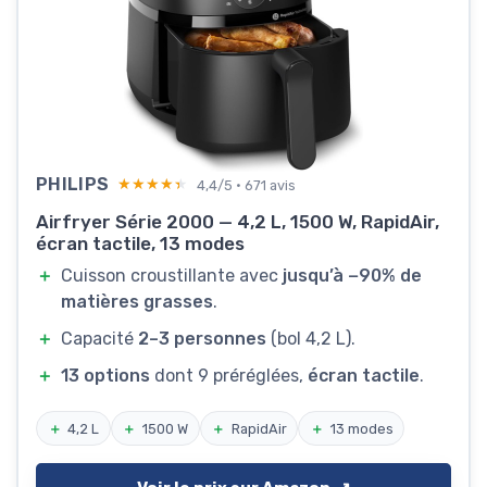
PHILIPS
★★★★★
★★★★★
4,4/5 · 671 avis
Airfryer Série 2000 — 4,2 L, 1500 W, RapidAir,
écran tactile, 13 modes
＋
Cuisson croustillante avec
jusqu’à −90% de
matières grasses
.
＋
Capacité
2–3 personnes
(bol 4,2 L).
＋
13 options
dont 9 préréglées,
écran tactile
.
＋
4,2 L
＋
1500 W
＋
RapidAir
＋
13 modes