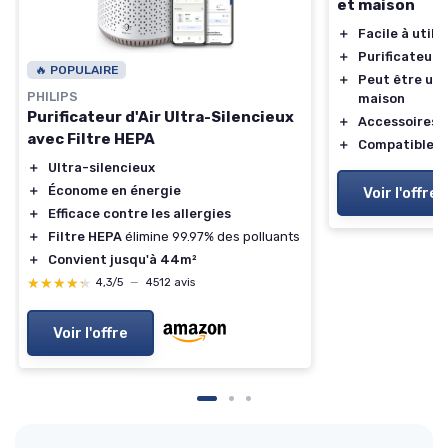
et maison
＋
Facile à utilis
＋
Purificateur d
🔥 POPULAIRE
＋
Peut être util
PHILIPS
maison
Purificateur d'Air Ultra-Silencieux
＋
Accessoires i
avec Filtre HEPA
＋
Compatible 2
＋
Ultra-silencieux
＋
Économe en énergie
Voir l'offre
＋
Efficace contre les allergies
＋
Filtre HEPA
élimine 99.97% des polluants
＋
Convient jusqu'à 44m²
★★★★★
★★★★★
4,3/5
—
4512 avis
Voir l'offre