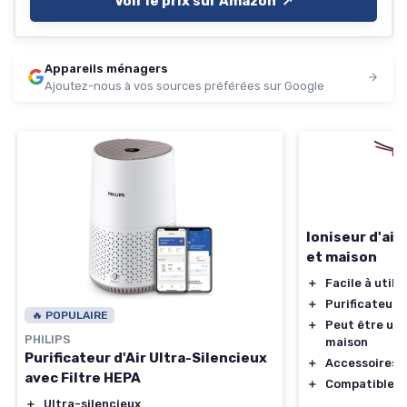
Voir le prix sur Amazon ↗️
Appareils ménagers
Ajoutez-nous à vos sources préférées sur Google
Ioniseur d'air
et maison
＋
Facile à utilis
＋
Purificateur d
🔥 POPULAIRE
＋
Peut être util
PHILIPS
maison
Purificateur d'Air Ultra-Silencieux
＋
Accessoires i
avec Filtre HEPA
＋
Compatible 2
＋
Ultra-silencieux