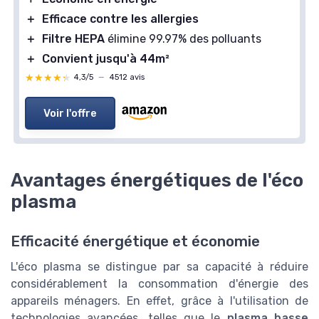
＋
Efficace contre les allergies
＋
Filtre HEPA
élimine 99.97% des polluants
＋
Convient jusqu'à 44m²
★★★★★
★★★★★
4,3/5
—
4512 avis
Voir l'offre
Avantages énergétiques de l'éco
plasma
Efficacité énergétique et économie
L'éco plasma se distingue par sa capacité à réduire
considérablement la consommation d'énergie des
appareils ménagers. En effet, grâce à l'utilisation de
technologies avancées, telles que le
plasma basse