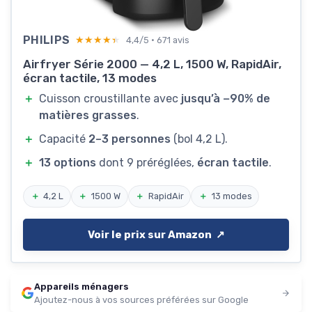
PHILIPS
★★★★★
★★★★★
4,4/5 · 671 avis
Airfryer Série 2000 — 4,2 L, 1500 W, RapidAir,
écran tactile, 13 modes
＋
Cuisson croustillante avec
jusqu’à −90% de
matières grasses
.
＋
Capacité
2–3 personnes
(bol 4,2 L).
＋
13 options
dont 9 préréglées,
écran tactile
.
＋
4,2 L
＋
1500 W
＋
RapidAir
＋
13 modes
Voir le prix sur Amazon ↗️
Appareils ménagers
Ajoutez-nous à vos sources préférées sur Google