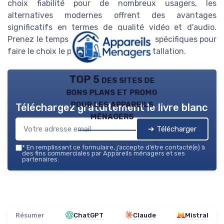
choix fiabilité pour de nombreux usagers, les
alternatives modernes offrent des avantages
significatifs en termes de qualité vidéo et d'audio.
Prenez le temps de définir vos besoins spécifiques pour
faire le choix le plus adapté à votre installation.
TOP 5 des sites de
bons plans et promo
pour les appareils
Téléchargez gratuitement le livre blanc
ménagers
➔ Télécharger
Appareils ménagers — 2026
*
En remplissant ce formulaire, j’accepte d’être contacté(e) à
des fins commerciales par Appareils ménagers et ses
partenaires.
Résumer
ChatGPT
Claude
Mistral