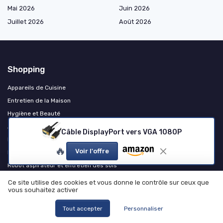
Mai 2026
Juin 2026
Juillet 2026
Août 2026
Shopping
Appareils de Cuisine
Entretien de la Maison
Hygiène et Beauté
Appareils de Bricolage et Jardinage
Câble DisplayPort vers VGA 1080P
Robot de jardin
🔥
Voir l'offre
Robot piscine
Robot aspirateur et entretien des sols
Robot lave-vitres
Ce site utilise des cookies et vous donne le contrôle sur ceux que
vous souhaitez activer
Robot de cuisine
Autres produits et accessoires
Tout accepter
Personnaliser
Chauffage et confort thermique