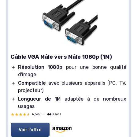
Câble VGA Mâle vers Mâle 1080p (1M)
＋
Résolution 1080p
pour une bonne qualité
d'image
＋
Compatible
avec plusieurs appareils (PC, TV,
projecteur)
＋
Longueur de 1M
adaptée à de nombreux
usages
★★★★★
★★★★★
4,5/5
—
440 avis
Voir l'offre