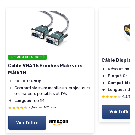
⭐ TRÈS BIEN NOTÉ
Câble Display
Câble VGA 15 Broches Mâle vers
＋
Résolution 1
Mâle 1M
＋
Plaqué Or
＋
Full HD 1080p
＋
Compatible av
＋
Compatible
avec moniteurs, projecteurs,
＋
Longueur de 
ordinateurs portables et TVs
★★★★★
★★★★★
4,2/5
＋
Longueur
de 1M
★★★★★
★★★★★
4,5/5
—
521 avis
Voir l'offre
Voir l'offre