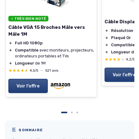
⭐ TRÈS BIEN NOTÉ
Câble Display
Câble VGA 15 Broches Mâle vers
＋
Résolution 1
Mâle 1M
＋
Plaqué Or
＋
Full HD 1080p
＋
Compatible av
＋
Compatible
avec moniteurs, projecteurs,
＋
Longueur de 
ordinateurs portables et TVs
★★★★★
★★★★★
4,2/5
＋
Longueur
de 1M
★★★★★
★★★★★
4,5/5
—
521 avis
Voir l'offre
Voir l'offre
SOMMAIRE