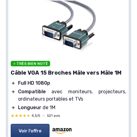
⭐ TRÈS BIEN NOTÉ
Câble VGA 15 Broches Mâle vers Mâle 1M
＋
Full HD 1080p
＋
Compatible
avec moniteurs, projecteurs,
ordinateurs portables et TVs
＋
Longueur
de 1M
★★★★★
★★★★★
4,5/5
—
521 avis
Voir l'offre