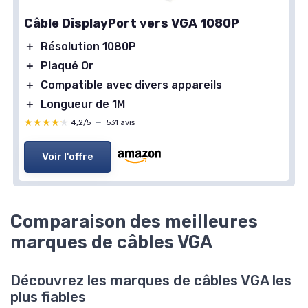
Câble DisplayPort vers VGA 1080P
＋
Résolution 1080P
＋
Plaqué Or
＋
Compatible avec divers appareils
＋
Longueur de 1M
★★★★★
★★★★★
4,2/5
—
531 avis
Voir l'offre
Comparaison des meilleures
marques de câbles VGA
Découvrez les marques de câbles VGA les
plus fiables