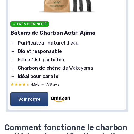
⭐ TRÈS BIEN NOTÉ
Bâtons de Charbon Actif Ajima
＋
Purificateur naturel
d'eau
＋
Bio
et
responsable
＋
Filtre 1.5 L
par bâton
＋
Charbon de chêne
de Wakayama
＋
Idéal pour carafe
★★★★★
★★★★★
4,5/5
—
778 avis
Voir l'offre
Comment fonctionne le charbon