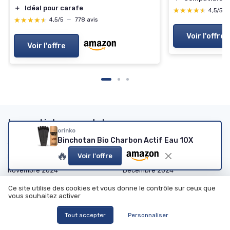
＋
Idéal pour carafe
★★★★★
★★★★★
4,5/5
★★★★★
★★★★★
4,5/5
—
778 avis
Voir l'offre
Voir l'offre
Les articles par date
orinko
Binchotan Bio Charbon Actif Eau 10X
Janvier 2024
Février 2024
🔥
Voir l'offre
Mars 2024
Octobre 2024
Novembre 2024
Décembre 2024
Janvier 2025
Février 2025
Ce site utilise des cookies et vous donne le contrôle sur ceux que
vous souhaitez activer
Mars 2025
Avril 2025
Mai 2025
Juin 2025
Tout accepter
Personnaliser
Juillet 2025
Août 2025