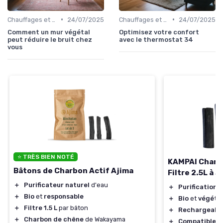
•
•
Chauffages et Climatiseurs
24/07/2025
Chauffages et Climatiseurs
24/07/2025
Comment un mur végétal
Optimisez votre confort
peut réduire le bruit chez
avec le thermostat 34
vous
⭐ TRÈS BIEN NOTÉ
KAMPAI Charbo
Bâtons de Charbon Actif Ajima
Filtre 2.5L à 
＋
Purificateur naturel
d'eau
＋
Purification
e
＋
Bio
et
responsable
＋
Bio
et
végéta
＋
Filtre 1.5 L
par bâton
＋
Rechargeabl
＋
Charbon de chêne
de Wakayama
＋
Compatible
av