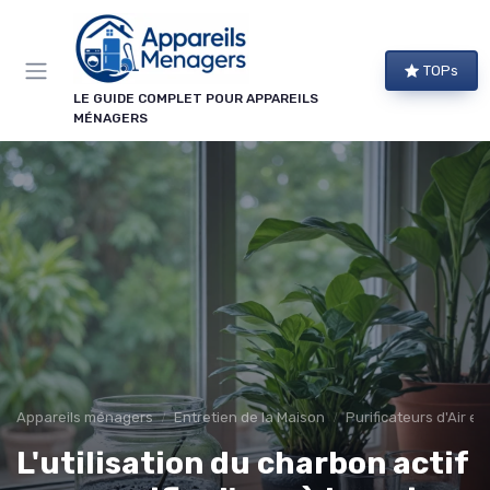
Panneau de gestion des cookies
TOPs
LE GUIDE COMPLET POUR APPAREILS
MÉNAGERS
Appareils ménagers
Entretien de la Maison
Purificateurs d'Air et
L'utilisation du charbon actif
→ Je m'abonne