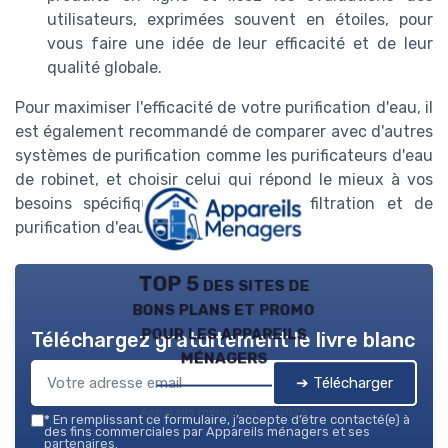
utilisateurs, exprimées souvent en étoiles, pour
vous faire une idée de leur efficacité et de leur
qualité globale.
Pour maximiser l'efficacité de votre purification d'eau, il
est également recommandé de comparer avec d'autres
systèmes de purification comme les purificateurs d'eau
de robinet, et choisir celui qui répond le mieux à vos
besoins spécifiques en matière de filtration et de
purification d'eau naturel.
TOP 5 des sites de
bons plans et promo
pour les appareils
Téléchargez gratuitement le livre blanc
ménagers
➔ Télécharger
Appareils ménagers — 2026
*
En remplissant ce formulaire, j’accepte d’être contacté(e) à
des fins commerciales par Appareils ménagers et ses
partenaires.