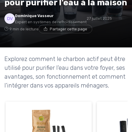
pour purifier l'eau à la maison
* En m'inscrivant, j'accepte de recevoir la newsletter
Dominique Vasseur
27 juillet 2025
d'Appareils Ménagers et les offres de ses partenaires.
Expert en systèmes de refroidissement
9 min de lecture
Partager cette page
Explorez comment le charbon actif peut être
utilisé pour purifier l'eau dans votre foyer, ses
avantages, son fonctionnement et comment
l'intégrer dans vos appareils ménagers.