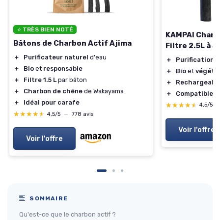
⭐ TRÈS BIEN NOTÉ
KAMPAI Charbo
Bâtons de Charbon Actif Ajima
Filtre 2.5L à 
＋
Purificateur naturel
d'eau
＋
Purification
e
＋
Bio
et
responsable
＋
Bio
et
végéta
＋
Filtre 1.5 L
par bâton
＋
Rechargeabl
＋
Charbon de chêne
de Wakayama
＋
Compatible
av
＋
Idéal pour carafe
★★★★★
★★★★★
4,5/5
★★★★★
★★★★★
4,5/5
—
778 avis
Voir l'offre
Voir l'offre
SOMMAIRE
Qu'est-ce que le charbon actif ?