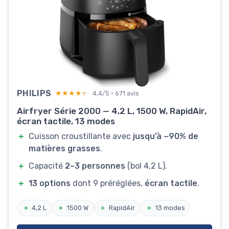
PHILIPS
★★★★★
★★★★★
4,4/5 · 671 avis
Airfryer Série 2000 — 4,2 L, 1500 W, RapidAir,
écran tactile, 13 modes
＋
Cuisson croustillante avec
jusqu’à −90% de
matières grasses
.
＋
Capacité
2–3 personnes
(bol 4,2 L).
＋
13 options
dont 9 préréglées,
écran tactile
.
＋
4,2 L
＋
1500 W
＋
RapidAir
＋
13 modes