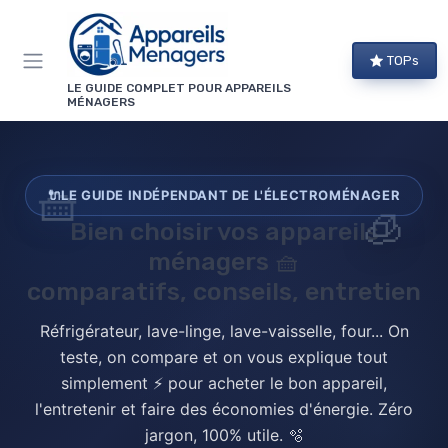
Panneau de gestion des cookies
TOPs
LE GUIDE COMPLET POUR APPAREILS
MÉNAGERS
🧺
🔌
LE GUIDE INDÉPENDANT DE L'ÉLECTROMÉNAGER
🧊
Bien choisir vos
appareils
ménagers
🧺
comparatifs, conseils, entretien
Réfrigérateur, lave-linge, lave-vaisselle, four... On
teste, on compare et on vous explique tout
simplement ⚡ pour acheter le bon appareil,
l'entretenir et faire des économies d'énergie. Zéro
jargon, 100% utile. 🫧