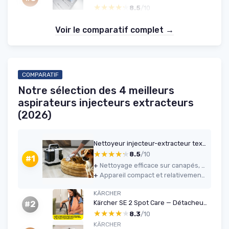
★★★★★
★★★★★
8.5
/10
Voir le comparatif complet →
COMPARATIF
Notre sélection des 4 meilleurs
aspirateurs injecteurs extracteurs
(2026)
Nettoyeur injecteur-extracteur textiles 15 kPa - Sichler
★★★★★
★★★★★
8.5
/10
#1
+
Nettoyage efficace sur canapés, sièges auto, tapis et matelas avec un vrai gain visuel
+
Appareil compact et relativement léger, facile à ranger et à transporter
KÄRCHER
Kärcher SE 2 Spot Care — Détacheur 450 W, 1,5 L
#2
★★★★★
★★★★★
8.3
/10
KÄRCHER