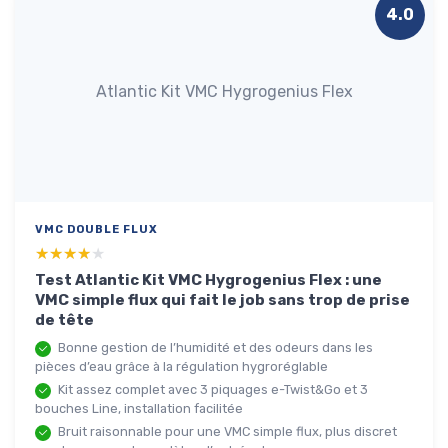
4.0
Atlantic Kit VMC Hygrogenius Flex
VMC DOUBLE FLUX
★★★★★
★★★★★
Test Atlantic Kit VMC Hygrogenius Flex : une
VMC simple flux qui fait le job sans trop de prise
de tête
Bonne gestion de l’humidité et des odeurs dans les
pièces d’eau grâce à la régulation hygroréglable
Kit assez complet avec 3 piquages e-Twist&Go et 3
bouches Line, installation facilitée
Bruit raisonnable pour une VMC simple flux, plus discret