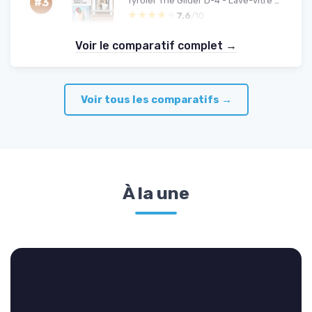
Tyroler The Glider D-4 - Lave-vitre magnétique double vitrage
#3
★★★★★
★★★★★
7.6
/10
Voir le comparatif complet →
Voir tous les comparatifs →
À la une