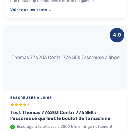
que beaucoup de modèles d’entrée de gamme
Voir tous les tests →
4.0
Thomas 776203 Centri 776 SEK Essoreuse à linge
ESSOREUSES À LINGE
★★★★★
★★★★★
Test Thomas 776203 Centri 776 SEK :
l’essoreuse qui finit le boulot de ta machine
Essorage très efficace à 2800 tr/min, linge nettement