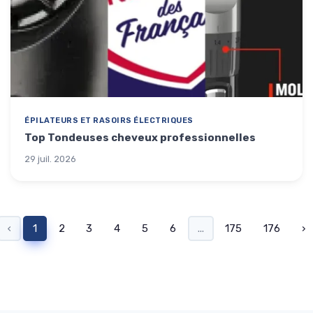
ÉPILATEURS ET RASOIRS ÉLECTRIQUES
Top Tondeuses cheveux professionnelles
29 juil. 2026
‹
1
2
3
4
5
6
...
175
176
›