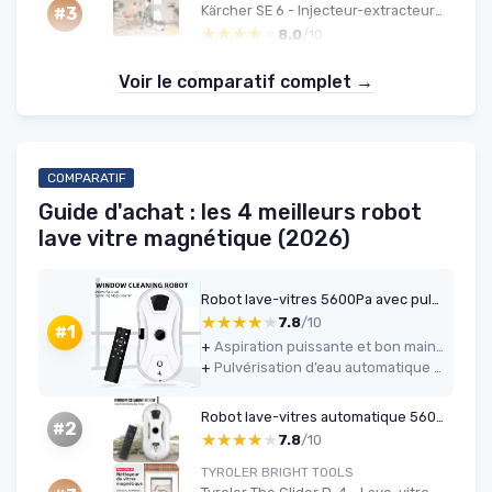
Kärcher SE 6 - Injecteur-extracteur 4 L, Flexible 2-en-1, Accessoires inclus
#3
★★★★★
★★★★★
8.0
/10
Voir le comparatif complet →
COMPARATIF
Guide d'achat : les 4 meilleurs robot
lave vitre magnétique (2026)
Robot lave-vitres 5600Pa avec pulvérisateur & télécommande
★★★★★
★★★★★
7.8
/10
#1
+
Aspiration puissante et bon maintien sur la vitre (5600 Pa)
+
Pulvérisation d’eau automatique pratique avec réservoir de 35 ml
Robot lave-vitres automatique 5600 Pa
#2
★★★★★
★★★★★
7.8
/10
TYROLER BRIGHT TOOLS