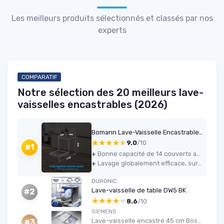
Les meilleurs produits sélectionnés et classés par nos
experts
COMPARATIF
Notre sélection des 20 meilleurs lave-
vaisselles encastrables (2026)
Bomann Lave-Vaisselle Encastrable 60 cm GSPE7421VI Blanc - 14 Couverts, Affichage LED, 5 Programmes, Économie d'Énergie, Cuve en Acier Inoxydable, 47 dB, 11L par Cycle
★★★★★
★★★★★
9.0
/10
#1
+
Bonne capacité de 14 couverts avec agencement modulable des paniers
+
Lavage globalement efficace, surtout en programmes ECO et intensif
DURONIC
Lave-vaisselle de table DW5 BK
#2
★★★★★
★★★★★
8.6
/10
SIEMENS
Lave-vaisselle encastré 45 cm Bosch iQ300
#3