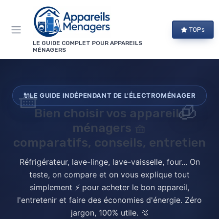
Panneau de gestion des cookies
TOPs
LE GUIDE COMPLET POUR APPAREILS
MÉNAGERS
🧺
🔌
LE GUIDE INDÉPENDANT DE L'ÉLECTROMÉNAGER
🧊
Bien choisir vos
appareils
ménagers
🧺
comparatifs, conseils, entretien
Réfrigérateur, lave-linge, lave-vaisselle, four... On
teste, on compare et on vous explique tout
simplement ⚡ pour acheter le bon appareil,
l'entretenir et faire des économies d'énergie. Zéro
jargon, 100% utile. 🫧