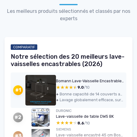
Les meilleurs produits sélectionnés et classés par nos
experts
COMPARATIF
Notre sélection des 20 meilleurs lave-
vaisselles encastrables (2026)
Bomann Lave-Vaisselle Encastrable 60 cm GSPE7421VI Blanc - 14 Couverts, Affichage LED, 5 Programmes, Économie d'Énergie, Cuve en Acier Inoxydable, 47 dB, 11L par Cycle
★★★★★
★★★★★
9.0
/10
#1
+
Bonne capacité de 14 couverts avec agencement modulable des paniers
+
Lavage globalement efficace, surtout en programmes ECO et intensif
DURONIC
Lave-vaisselle de table DW5 BK
#2
★★★★★
★★★★★
8.6
/10
SIEMENS
Lave-vaisselle encastré 45 cm Bosch iQ300
#3