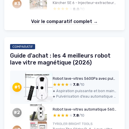
Kärcher SE 6 - Injecteur-extracteur 4 L, Flexible 2-en-1, Accessoires inclus
#3
★★★★★
★★★★★
8.0
/10
Voir le comparatif complet →
COMPARATIF
Guide d'achat : les 4 meilleurs robot
lave vitre magnétique (2026)
Robot lave-vitres 5600Pa avec pulvérisateur & télécommande
★★★★★
★★★★★
7.8
/10
#1
+
Aspiration puissante et bon maintien sur la vitre (5600 Pa)
+
Pulvérisation d’eau automatique pratique avec réservoir de 35 ml
Robot lave-vitres automatique 5600 Pa
#2
★★★★★
★★★★★
7.8
/10
TYROLER BRIGHT TOOLS