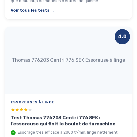
que beaucoup de modèles d’entrée de gamme
Voir tous les tests →
4.0
Thomas 776203 Centri 776 SEK Essoreuse à linge
ESSOREUSES À LINGE
★★★★★
★★★★★
Test Thomas 776203 Centri 776 SEK :
l’essoreuse qui finit le boulot de ta machine
Essorage très efficace à 2800 tr/min, linge nettement