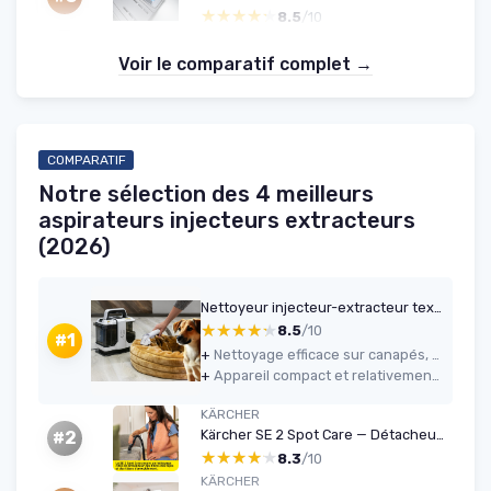
★★★★★
★★★★★
8.5
/10
Voir le comparatif complet →
COMPARATIF
Notre sélection des 4 meilleurs
aspirateurs injecteurs extracteurs
(2026)
Nettoyeur injecteur-extracteur textiles 15 kPa - Sichler
★★★★★
★★★★★
8.5
/10
#1
+
Nettoyage efficace sur canapés, sièges auto, tapis et matelas avec un vrai gain visuel
+
Appareil compact et relativement léger, facile à ranger et à transporter
KÄRCHER
Kärcher SE 2 Spot Care — Détacheur 450 W, 1,5 L
#2
★★★★★
★★★★★
8.3
/10
KÄRCHER