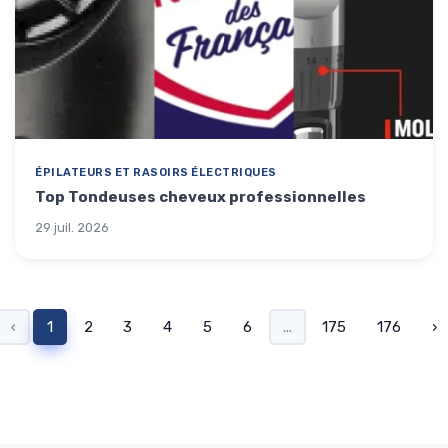
ÉPILATEURS ET RASOIRS ÉLECTRIQUES
Top Tondeuses cheveux professionnelles
29 juil. 2026
‹
1
2
3
4
5
6
...
175
176
›