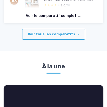
Tyroler The Glider D-4 - Lave-vitre magnétique double vitrage
#3
★★★★★
★★★★★
7.6
/10
Voir le comparatif complet →
Voir tous les comparatifs →
À la une