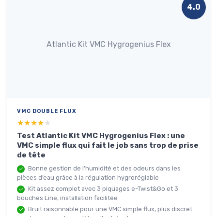
4.0
Atlantic Kit VMC Hygrogenius Flex
VMC DOUBLE FLUX
★★★★★
★★★★★
Test Atlantic Kit VMC Hygrogenius Flex : une
VMC simple flux qui fait le job sans trop de prise
de tête
Bonne gestion de l’humidité et des odeurs dans les
pièces d’eau grâce à la régulation hygroréglable
Kit assez complet avec 3 piquages e-Twist&Go et 3
bouches Line, installation facilitée
Bruit raisonnable pour une VMC simple flux, plus discret