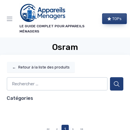
Panneau de gestion des cookies
TOPs
LE GUIDE COMPLET POUR APPAREILS
MÉNAGERS
Osram
←
Retour à la liste des produits
Catégories
‹‹
‹
1
›
››