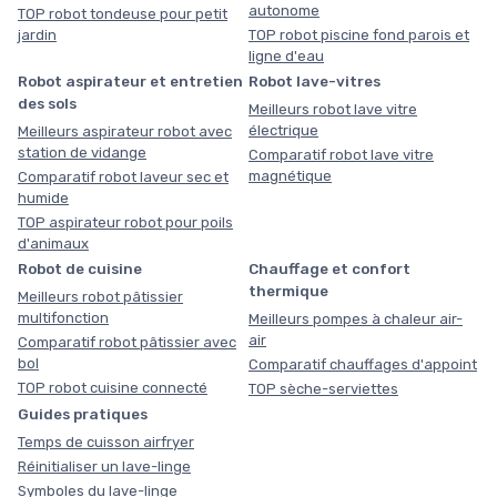
autonome
TOP robot tondeuse pour petit
jardin
TOP robot piscine fond parois et
ligne d'eau
Robot aspirateur et entretien
Robot lave-vitres
des sols
Meilleurs robot lave vitre
électrique
Meilleurs aspirateur robot avec
station de vidange
Comparatif robot lave vitre
magnétique
Comparatif robot laveur sec et
humide
TOP aspirateur robot pour poils
d'animaux
Robot de cuisine
Chauffage et confort
thermique
Meilleurs robot pâtissier
multifonction
Meilleurs pompes à chaleur air-
air
Comparatif robot pâtissier avec
bol
Comparatif chauffages d'appoint
TOP robot cuisine connecté
TOP sèche-serviettes
Guides pratiques
Temps de cuisson airfryer
Réinitialiser un lave-linge
Symboles du lave-linge