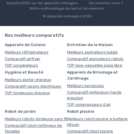
enquête 2025 sur les appareils ménagers
Qui sommes-nous ?
Notre méthodologie de test et de sélection
© Appareils ménagers 2026
Nos meilleurs comparatifs
Appareils de Cuisine
Entretien de la Maison
Meilleurs réfrigérateurs
Meilleurs aspirateurs balais
Comparatif airfryer
Comparatif aspirateurs robots
TOP congélateurs
TOP lave-vaisselles pose libre
Hygiène et Beauté
Appareils de Bricolage et
Jardinage
Meilleurs sèche-cheveux
Meilleurs perceuses
Comparatif rasoirs électriques
Comparatif nettoyeurs haute
TOP tondeuses cheveux
pression
TOP compresseurs d'air
Robot de jardin
Robot piscine
Meilleurs robots tondeuse sans fil
Meilleurs robot piscine à batterie
lithium
Comparatif robot nettoyeur de
façades
Comparatif robot piscine