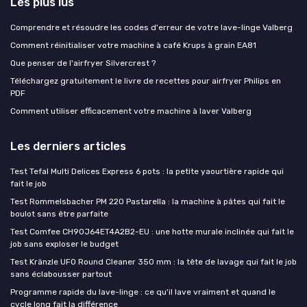
Les plus lus
Comprendre et résoudre les codes d'erreur de votre lave-linge Valberg
Comment réinitialiser votre machine à café Krups à grain EA81
Que penser de l'airfryer Silvercrest ?
Téléchargez gratuitement le livre de recettes pour airfryer Philips en
PDF
Comment utiliser efficacement votre machine à laver Valberg
Les derniers articles
Test Tefal Multi Delices Express 6 pots : la petite yaourtière rapide qui
fait le job
Test Rommelsbacher PM 220 Pastarella : la machine à pâtes qui fait le
boulot sans être parfaite
Test Comfee CH90J64ET4A2B2-EU : une hotte murale inclinée qui fait le
job sans exploser le budget
Test Kränzle UFO Round Cleaner 350 mm : la tête de lavage qui fait le job
sans éclabousser partout
Programme rapide du lave-linge : ce qu'il lave vraiment et quand le
cycle long fait la différence