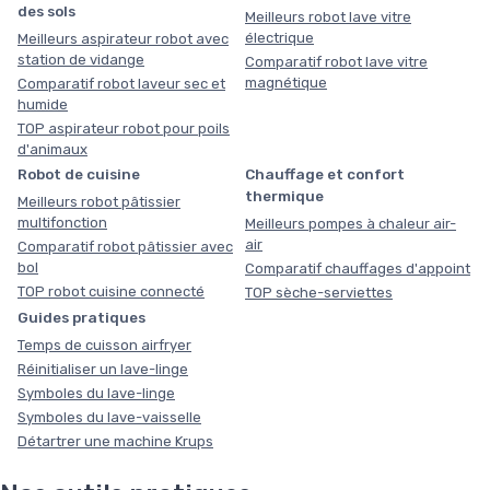
des sols
Meilleurs robot lave vitre
électrique
Meilleurs aspirateur robot avec
station de vidange
Comparatif robot lave vitre
magnétique
Comparatif robot laveur sec et
humide
TOP aspirateur robot pour poils
d'animaux
Robot de cuisine
Chauffage et confort
thermique
Meilleurs robot pâtissier
multifonction
Meilleurs pompes à chaleur air-
air
Comparatif robot pâtissier avec
bol
Comparatif chauffages d'appoint
TOP robot cuisine connecté
TOP sèche-serviettes
Guides pratiques
Temps de cuisson airfryer
Réinitialiser un lave-linge
Symboles du lave-linge
Symboles du lave-vaisselle
Détartrer une machine Krups