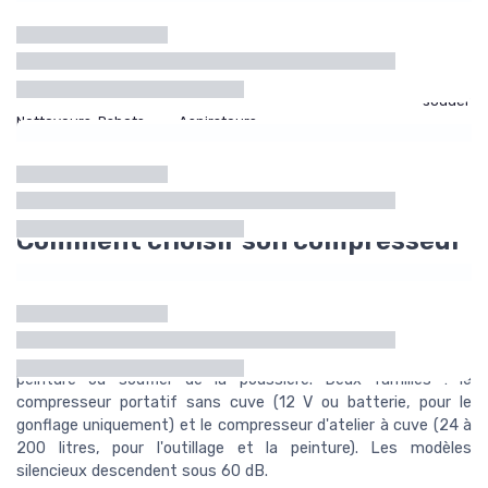
Perceuses
Visseuses
Scies
Ponceuses
Meuleuses
Postes
électriques
à
souder
Nettoyeurs
Rabots
Aspirateurs
haute
électriques
d'atelier
pression
Comment choisir son compresseur
d'air ?
Le compresseur d'air stocke de l'air sous pression dans une
cuve pour alimenter des outils pneumatiques (cloueuse,
agrafeuse, clé à chocs), gonfler des pneus, pulvériser de la
peinture ou souffler de la poussière. Deux familles : le
compresseur portatif sans cuve (12 V ou batterie, pour le
gonflage uniquement) et le compresseur d'atelier à cuve (24 à
200 litres, pour l'outillage et la peinture). Les modèles
silencieux descendent sous 60 dB.