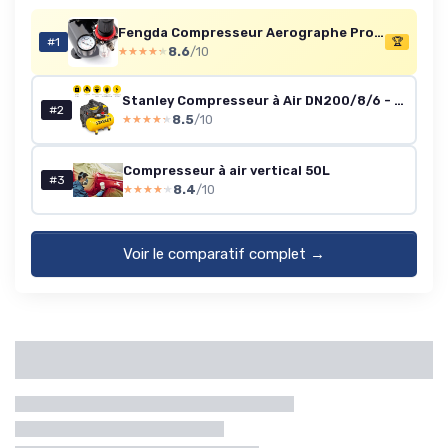
Fengda Compresseur Aerographe Professionnel FD-186 avec réservoir d’air/Régulateur de pression / 3L / 4 bars/Arrêt Auto
#1
🏆
8.6
/10
★★★★★
★★★★★
Stanley Compresseur à Air DN200/8/6 - Gonfleur Pneus Voiture 8 Bar - Compresseur Portatif avec Capacité de 6L - sans Huile 105L/Min - Avec Poignée et Pieds Antidérapants - pour Outils Pneumatiques Unique
#2
8.5
/10
★★★★★
★★★★★
Compresseur à air vertical 50L
#3
8.4
/10
★★★★★
★★★★★
Voir le comparatif complet →
Catégories
Marque