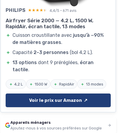
PHILIPS
★★★★★
★★★★★
4,4/5 · 671 avis
Airfryer Série 2000 — 4,2 L, 1500 W,
RapidAir, écran tactile, 13 modes
＋
Cuisson croustillante avec
jusqu’à −90%
de matières grasses
.
＋
Capacité
2–3 personnes
(bol 4,2 L).
＋
13 options
dont 9 préréglées,
écran
tactile
.
＋
4,2 L
＋
1500 W
＋
RapidAir
＋
13 modes
Voir le prix sur Amazon ↗️
Appareils ménagers
Ajoutez-nous à vos sources préférées sur Google