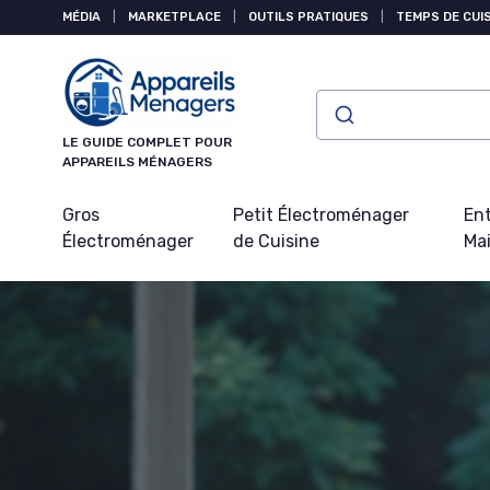
Panneau de gestion des cookies
MÉDIA
|
MARKETPLACE
|
OUTILS PRATIQUES
|
TEMPS DE CUI
LE GUIDE COMPLET POUR
APPAREILS MÉNAGERS
Gros
Petit Électroménager
Ent
Électroménager
de Cuisine
Ma