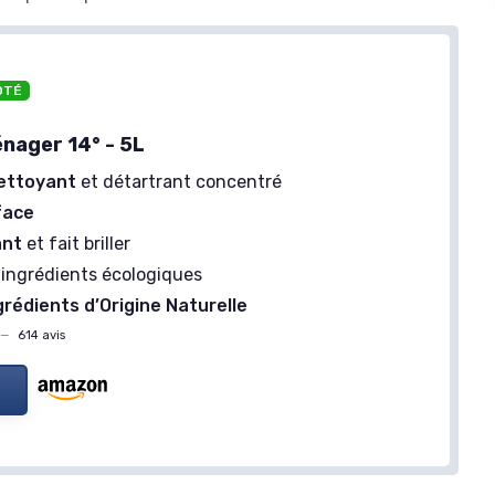
OTÉ
énager 14° - 5L
nettoyant
et détartrant concentré
face
ant
et fait briller
 ingrédients écologiques
grédients d’Origine Naturelle
—
614 avis