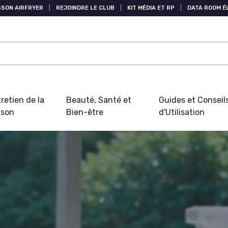
SSON AIRFRYER
|
REJOINDRE LE CLUB
|
KIT MÉDIA ET RP
|
DATA ROOM 
retien de la
Beauté, Santé et
Guides et Conseil
ison
Bien-être
d'Utilisation