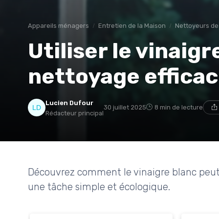
Appareils ménagers
Entretien de la Maison
Nettoyeurs de
Utiliser le vinaig
nettoyage efficac
Lucien Dufour
30 juillet 2025
8 min de lecture
Rédacteur principal
Découvrez comment le vinaigre blanc peut 
une tâche simple et écologique.