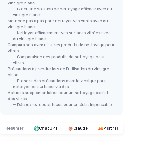
vinaigre blanc
— Créer une solution de nettoyage efficace avec du
vinaigre blanc
Méthode pas à pas pour nettoyer vos vitres avec du
vinaigre blanc
— Nettoyer efficacement vos surfaces vitrées avec
du vinaigre blanc
Comparaison avec d'autres produits de nettoyage pour
⭐ 
vitres
SPA
— Comparaison des produits de nettoyage pour
Ori
vitres
Précautions à prendre lors de l'utilisation du vinaigre
(EC
⭐ TRÈS BIEN NOTÉ
blanc
＋
ONYX
 Citron
— Prendre des précautions avec le vinaigre pour
Vinaigre Ménager 14° - 5L
＋
nettoyer les surfaces vitrées
d
Astuces supplémentaires pour un nettoyage parfait
＋
Produit nettoyant
et détartrant
des vitres
＋
concentré
— Découvrez des astuces pour un éclat impeccable
＋
＋
Multi-surface
＋
C
＋
Dégraissant
et fait briller
＋
Ecocert
- ingrédients écologiques
ne
★★
★★
Résumer
ChatGPT
Claude
Mistral
＋
100% d’Ingrédients d’Origine
Naturelle