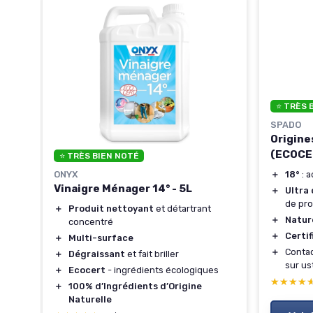
⭐ TRÈS 
SPADO
Origines
(ECOCER
⭐ TRÈS BIEN NOTÉ
＋
18°
: a
ONYX
ron
Vinaigre Ménager 14° - 5L
＋
Ultra
de pro
＋
Produit nettoyant
et détartrant
＋
Natur
concentré
＋
Certi
＋
Multi-surface
＋
Contac
＋
Dégraissant
et fait briller
sur us
＋
Ecocert
- ingrédients écologiques
★★★★
★★★★
＋
100% d’Ingrédients d’Origine
Naturelle