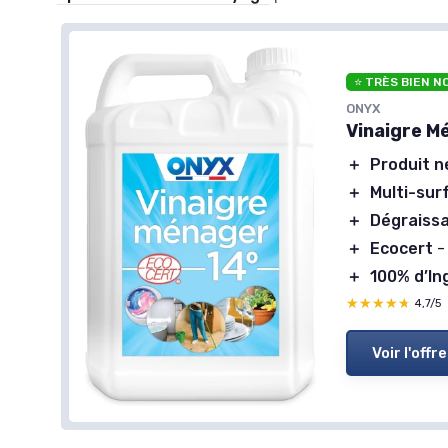
⭐ TRÈS BIEN N
ONYX
Vinaigre M
＋
Produit 
＋
Multi-sur
＋
Dégraiss
＋
Ecocert
-
＋
100% d’In
★★★★★
★★★★★
4,7/5
Voir l'offre