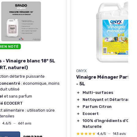
BIEN NOTÉ
 - Vinaigre blanc 18° 5L
T, naturel)
ONYX
ction détartre puissante
Vinaigre Ménager Parfum
 concentré
: économique, moins
- 5L
duit utilisé
＋
Multi-surfaces
el
et sans parfum
＋
Nettoyant
et
Détartrant
fié ECOCERT
＋
Parfum Citron
t alimentaire : utilisation sûre
＋
Ecocert
tensiles
＋
100% d'Ingrédients d'Origi
★
★
4,6/5
—
661 avis
Naturelle
★★★★★
★★★★★
4,6/5
—
143 avis