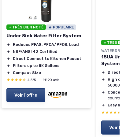
⭐ TRÈS BIEN NOTÉ
🔥 POPULAIRE
Under Sink Water Filter System
⭐ TRÈS BIEN NOT
＋
Reduces PFAS, PFOA/PFOS, Lead
WATERDROP
＋
NSF/ANSI 42 Certified
15UA Under Sin
＋
Direct Connect to Kitchen Faucet
System
＋
Filters up to 8K Gallons
＋
Direct connec
＋
Compact Size
＋
High chlorine
★★★★★
★★★★★
4,5/5
—
11190 avis
60000 liters
＋
Concealed inst
Voir l'offre
counter
＋
Easy mainten
★★★★★
★★★★★
4,5/5
—
Voir l'offre