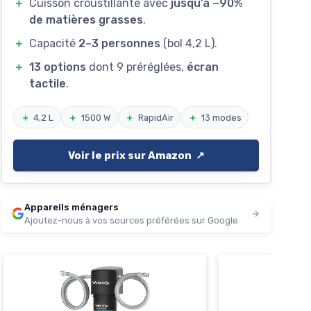
＋
Cuisson croustillante avec
jusqu’à −90%
de matières grasses
.
＋
Capacité
2–3 personnes
(bol 4,2 L).
＋
13 options
dont 9 préréglées,
écran
tactile
.
＋
4,2 L
＋
1500 W
＋
RapidAir
＋
13 modes
Voir le prix sur Amazon ↗️
Appareils ménagers
Ajoutez-nous à vos sources préférées sur Google