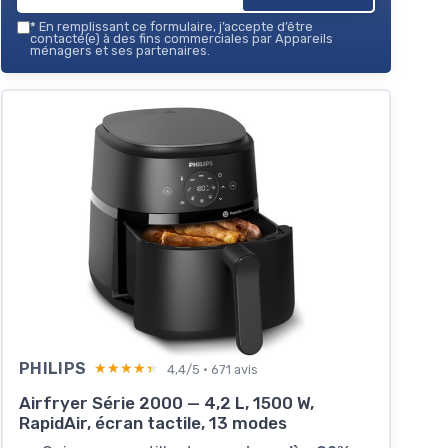
*
En remplissant ce formulaire, j’accepte d’être
contacté(e) à des fins commerciales par Appareils
ménagers et ses partenaires.
PHILIPS
★★★★★
★★★★★
4,4/5 · 671 avis
Airfryer Série 2000 — 4,2 L, 1500 W,
RapidAir, écran tactile, 13 modes