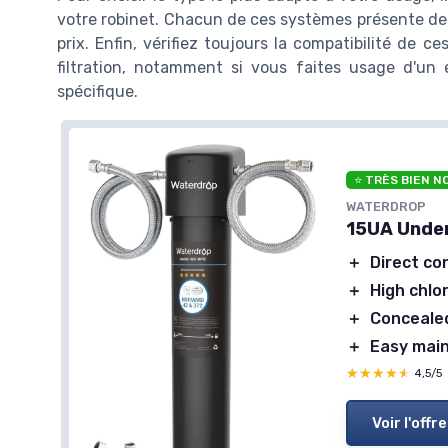
votre robinet. Chacun de ces systèmes présente de
prix. Enfin, vérifiez toujours la compatibilité de 
filtration, notamment si vous faites usage d'un 
spécifique.
⭐ TRÈS BIEN N
WATERDROP
15UA Under
＋
Direct co
＋
High chlo
＋
Concealed
＋
Easy mai
★★★★★
★★★★★
4,5/5
Voir l'offre