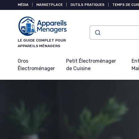
Panneau de gestion des cookies
MÉDIA
|
MARKETPLACE
|
OUTILS PRATIQUES
|
TEMPS DE CUI
LE GUIDE COMPLET POUR
APPAREILS MÉNAGERS
Gros
Petit Électroménager
Ent
Électroménager
de Cuisine
Ma