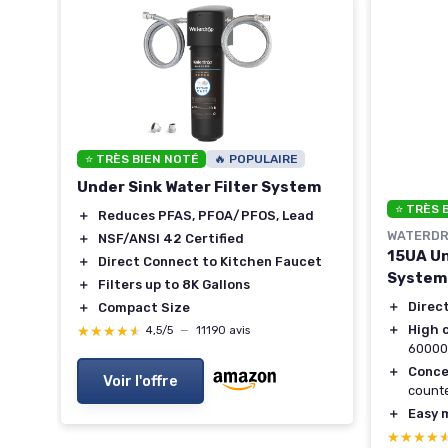
⭐ TRÈS BIEN NOTÉ
🔥 POPULAIRE
t
Under Sink Water Filter System
⭐ TRÈS 
＋
Reduces PFAS, PFOA/PFOS, Lead
WATERD
＋
NSF/ANSI 42 Certified
15UA Un
n
＋
Direct Connect to Kitchen Faucet
System
＋
Filters up to 8K Gallons
＋
Direc
＋
Compact Size
＋
High 
★★★★★
★★★★★
4,5/5
—
11190 avis
60000 
＋
Conce
Voir l'offre
count
＋
Easy 
★★★★
★★★★