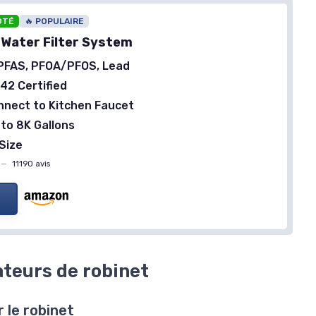
OTÉ
🔥 POPULAIRE
 Water Filter System
OKLAIR
PFAS, PFOA/PFOS, Lead
Purificateur d'Eau sur Robinet
TheWell 2
42 Certified
＋
Filtration
Haute Efficacité
née
nnect to Kitchen Faucet
＋
Anti-Calcaire
 to 8K Gallons
＋
Idéal pour
Cuisine
et
Salle de Bain
Size
＋
Installation facile sur le robinet
 chaude
—
11190 avis
t minéraux
Voir l'offre
is
ateurs de robinet
r le robinet