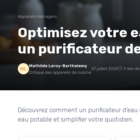
Appareils ménagers
Optimisez votre e
un purificateur d
Mathilde Leroy-Barthelemy
27 juillet 2025
9 min de
Critique des appareils de cuisine
Découvrez comment un purificateur d'eau d
eau potable et simplifier votre quotidien.