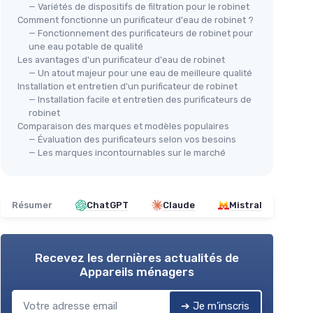
— Variétés de dispositifs de filtration pour le robinet
Comment fonctionne un purificateur d'eau de robinet ?
— Fonctionnement des purificateurs de robinet pour
une eau potable de qualité
Les avantages d'un purificateur d'eau de robinet
— Un atout majeur pour une eau de meilleure qualité
Installation et entretien d'un purificateur de robinet
— Installation facile et entretien des purificateurs de
⭐ 
OKLAIR
robinet
Purificateur d'Eau sur Robinet
Comparaison des marques et modèles populaires
l 2
Und
— Évaluation des purificateurs selon vos besoins
＋
Filtration
Haute Efficacité
＋
— Les marques incontournables sur le marché
＋
Anti-Calcaire
＋
＋
Idéal pour
Cuisine
et
Salle de Bain
＋
＋
Installation facile sur le robinet
＋
Résumer
ChatGPT
Claude
Mistral
aux
＋
Voir l'offre
★★
★★
Recevez les dernières actualités de
Appareils ménagers
➔ Je m'inscris