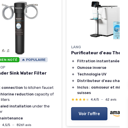
LANG
Purificateur d'eau TheWel
BIEN NOTÉ
🔥 POPULAIRE
＋
Filtration instantanée
ROP
＋
Osmose inverse
der Sink Water Filter
＋
Technologie UV
＋
Distributeur d'eau chaude
＋
Inclus : osmoseur et minér
t connection
to kitchen faucet
suisses
chlorine reduction
capacity of
★★★★★
★★★★★
liters
4,4/5
—
62 avis
aled installation
under the
er
Voir l'offre
maintenance
★
★
4,5/5
—
8261 avis