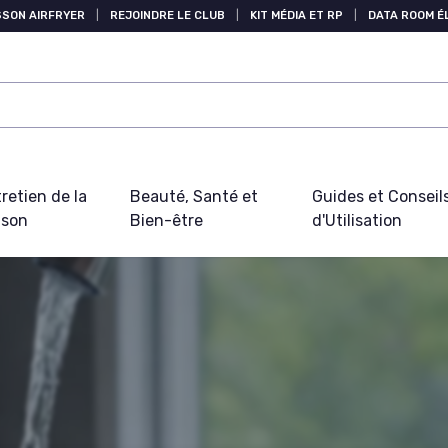
SSON AIRFRYER
|
REJOINDRE LE CLUB
|
KIT MÉDIA ET RP
|
DATA ROOM 
retien de la
Beauté, Santé et
Guides et Conseil
ison
Bien-être
d'Utilisation