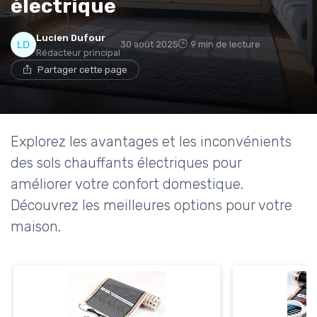
électrique
* En m'inscrivant, j'accepte de recevoir la newsletter
Lucien Dufour
30 août 2025
9 min de lecture
d'Appareils Ménagers et les offres de ses partenaires.
Rédacteur principal
Partager cette page
Explorez les avantages et les inconvénients
des sols chauffants électriques pour
améliorer votre confort domestique.
Découvrez les meilleures options pour votre
maison.