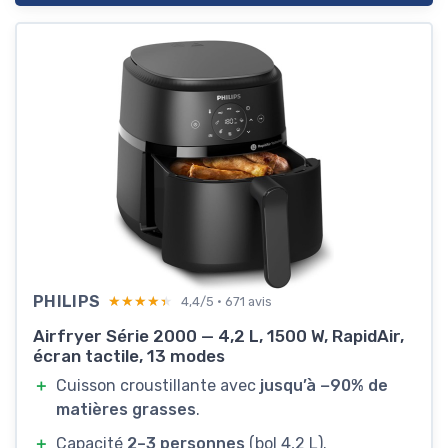
PHILIPS
★★★★★
★★★★★
4,4/5 · 671 avis
Airfryer Série 2000 — 4,2 L, 1500 W, RapidAir,
écran tactile, 13 modes
＋
Cuisson croustillante avec
jusqu’à −90% de
matières grasses
.
＋
Capacité
2–3 personnes
(bol 4,2 L).