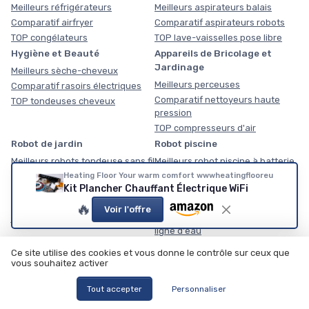
Meilleurs réfrigérateurs
Meilleurs aspirateurs balais
Comparatif airfryer
Comparatif aspirateurs robots
TOP congélateurs
TOP lave-vaisselles pose libre
Hygiène et Beauté
Appareils de Bricolage et
Jardinage
Meilleurs sèche-cheveux
Meilleurs perceuses
Comparatif rasoirs électriques
Comparatif nettoyeurs haute
TOP tondeuses cheveux
pression
TOP compresseurs d'air
Robot de jardin
Robot piscine
Meilleurs robots tondeuse sans fil
Meilleurs robot piscine à batterie
lithium
Comparatif robot nettoyeur de
Heating Floor Your warm comfort wwwheatingflooreu
Kit Plancher Chauffant Électrique WiFi
façades
Comparatif robot piscine
autonome
TOP robot tondeuse pour petit
🔥
Voir l'offre
jardin
TOP robot piscine fond parois et
ligne d'eau
Robot aspirateur et entretien
Robot lave-vitres
Ce site utilise des cookies et vous donne le contrôle sur ceux que
des sols
vous souhaitez activer
Meilleurs robot lave vitre
électrique
Meilleurs aspirateur robot avec
Tout accepter
Personnaliser
station de vidange
Comparatif robot lave vitre
magnétique
Comparatif robot laveur sec et