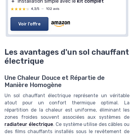
＋
Installation simple avec le
kit complet
★★★★★
★★★★★
4,3/5
—
102 avis
Voir l'offre
Les avantages d'un sol chauffant
électrique
Une Chaleur Douce et Répartie de
Manière Homogène
Un sol chauffant électrique représente un véritable
atout pour un confort thermique optimal. La
répartition de la chaleur est uniforme, éliminant les
zones froides souvent associées aux systèmes de
radiateur électrique
. Ce système utilise des câbles ou
des films chauffants installés sous le revêtement de