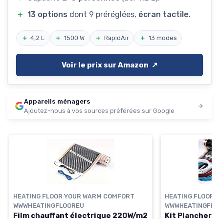
＋
13 options
dont 9 préréglées,
écran tactile
.
＋
4,2 L
＋
1500 W
＋
RapidAir
＋
13 modes
Voir le prix sur Amazon ↗️
Appareils ménagers
Ajoutez-nous à vos sources préférées sur Google
HEATING FLOOR YOUR WARM COMFORT
HEATING FLOOR
WWWHEATINGFLOOREU
WWWHEATINGFLO
Film chauffant électrique 220W/m2
Kit Plancher 