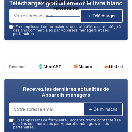
pour les appareils
Téléchargez gratuitement le livre blanc
ménagers
➔ Télécharger
Appareils ménagers — 2026
*
En remplissant ce formulaire, j’accepte d’être contacté(e) à
des fins commerciales par Appareils ménagers et ses
partenaires.
Résumer
ChatGPT
Claude
Mistral
Recevez les dernières actualités de
Appareils ménagers
➔ Je m'inscris
*
En remplissant ce formulaire, j’accepte d’être contacté(e) à
des fins commerciales par Appareils ménagers et ses
partenaires.