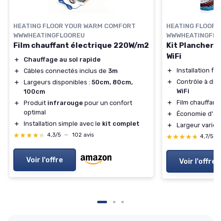
HEATING FLOOR YOUR WARM COMFORT
HEATING FLOOR
WWWHEATINGFLOOREU
WWWHEATINGFLO
Film chauffant électrique 220W/m2
Kit Plancher 
WiFi
＋
Chauffage au sol rapide
＋
Installation fac
＋
Câbles connectés inclus de
3m
＋
Contrôle à dis
＋
Largeurs disponibles :
50cm, 80cm,
WiFi
100cm
＋
Film chauffant
＋
Produit
infrarouge
pour un confort
optimal
＋
Économie d'én
＋
Installation simple avec le
kit complet
＋
Largeur varié
★★★★★
★★★★★
4,3/5
—
102 avis
★★★★★
★★★★★
4,7/5
—
Voir l'offre
Voir l'offre