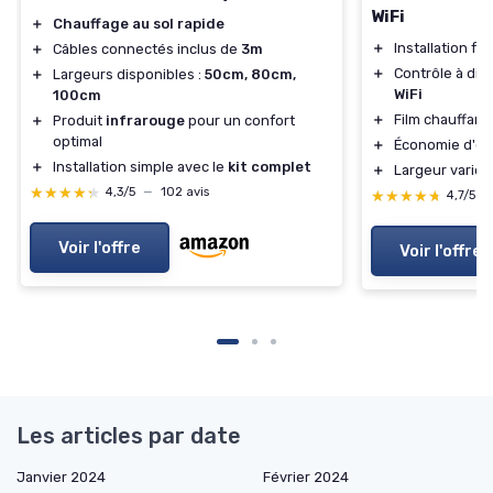
WiFi
＋
Chauffage au sol rapide
＋
Installation fac
＋
Câbles connectés inclus de
3m
＋
Contrôle à dis
＋
Largeurs disponibles :
50cm, 80cm,
WiFi
100cm
＋
Film chauffant
＋
Produit
infrarouge
pour un confort
optimal
＋
Économie d'én
＋
Installation simple avec le
kit complet
＋
Largeur varié
★★★★★
★★★★★
4,3/5
—
102 avis
★★★★★
★★★★★
4,7/5
—
Voir l'offre
Voir l'offre
Les articles par date
Janvier 2024
Février 2024