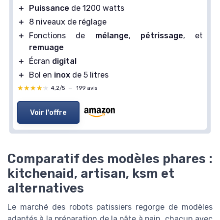
＋
Puissance
de 1200 watts
＋
8 niveaux de réglage
＋
Fonctions de
mélange
,
pétrissage
, et
remuage
＋
Écran
digital
＋
Bol en
inox
de 5 litres
★★★★★
★★★★★
4,2/5
—
199 avis
Voir l'offre
Comparatif des modèles phares :
kitchenaid, artisan, ksm et
alternatives
Le marché des robots patissiers regorge de modèles
adaptés à la préparation de la pâte à pain, chacun avec