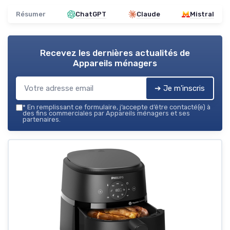
Résumer
ChatGPT
Claude
Mistral
Recevez les dernières actualités de
Appareils ménagers
➔ Je m'inscris
*
En remplissant ce formulaire, j’accepte d’être contacté(e) à
des fins commerciales par Appareils ménagers et ses
partenaires.