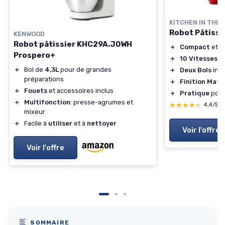
KITCHEN IN THE 
Robot Pâtissi
KENWOOD
Robot pâtissier KHC29A.J0WH
＋
Compact
et
L
Prospero+
＋
10 Vitesses
av
＋
Bol de
4,3L
pour de grandes
＋
Deux Bols
incl
préparations
＋
Finition Mate
＋
Fouets
et accessoires inclus
＋
Pratique
pour 
＋
Multifonction
: presse-agrumes et
★★★★★
★★★★★
4,4/5
mixeur
＋
Facile à
utiliser
et à
nettoyer
Voir l'offre
Voir l'offre
SOMMAIRE