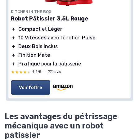
KITCHEN IN THE BOX
Robot Pâtissier 3.5L Rouge
＋
Compact
et
Léger
＋
10 Vitesses
avec fonction
Pulse
＋
Deux Bols
inclus
＋
Finition Mate
＋
Pratique
pour la pâtisserie
★★★★★
★★★★★
4,4/5
—
771 avis
Voir l'offre
Les avantages du pétrissage
mécanique avec un robot
patissier