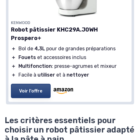
KENWOOD
Robot pâtissier KHC29A.J0WH
Prospero+
＋
Bol de
4,3L
pour de grandes préparations
＋
Fouets
et accessoires inclus
＋
Multifonction
: presse-agrumes et mixeur
＋
Facile à
utiliser
et à
nettoyer
Voir l'offre
Les critères essentiels pour
choisir un robot pâtissier adapté
à la pâte à pain