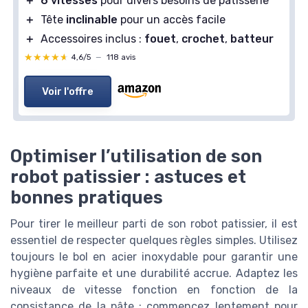
＋
6 vitesses
pour divers besoins de pâtisserie
＋
Tête
inclinable
pour un accès facile
＋
Accessoires inclus :
fouet
,
crochet
,
batteur
★★★★★
★★★★★
4,6/5
—
118 avis
Voir l'offre
Optimiser l’utilisation de son
robot patissier : astuces et
bonnes pratiques
Pour tirer le meilleur parti de son robot patissier, il est
essentiel de respecter quelques règles simples. Utilisez
toujours le bol en acier inoxydable pour garantir une
hygiène parfaite et une durabilité accrue. Adaptez les
niveaux de vitesse fonction en fonction de la
consistance de la pâte : commencez lentement pour