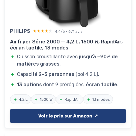
PHILIPS
★★★★★
★★★★★
4,4/5 · 671 avis
Airfryer Série 2000 — 4,2 L, 1500 W, RapidAir,
écran tactile, 13 modes
＋
Cuisson croustillante avec
jusqu’à −90% de
matières grasses
.
＋
Capacité
2–3 personnes
(bol 4,2 L).
＋
13 options
dont 9 préréglées,
écran tactile
.
＋
4,2 L
＋
1500 W
＋
RapidAir
＋
13 modes
Voir le prix sur Amazon ↗️