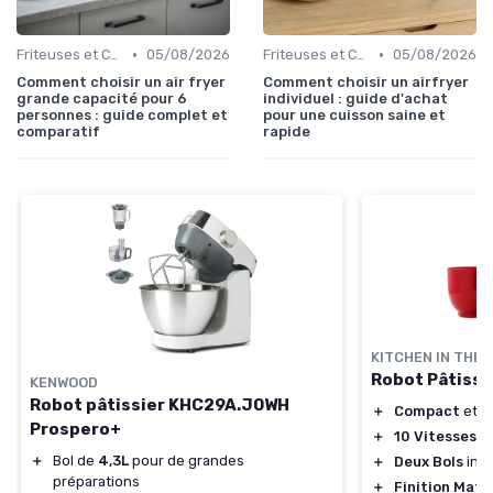
•
•
Friteuses et Cuiseurs
05/08/2026
Friteuses et Cuiseurs
05/08/2026
Comment choisir un air fryer
Comment choisir un airfryer
grande capacité pour 6
individuel : guide d'achat
personnes : guide complet et
pour une cuisson saine et
comparatif
rapide
KITCHEN IN THE 
Robot Pâtissi
KENWOOD
Robot pâtissier KHC29A.J0WH
＋
Compact
et
L
Prospero+
＋
10 Vitesses
av
＋
Bol de
4,3L
pour de grandes
＋
Deux Bols
incl
préparations
＋
Finition Mate