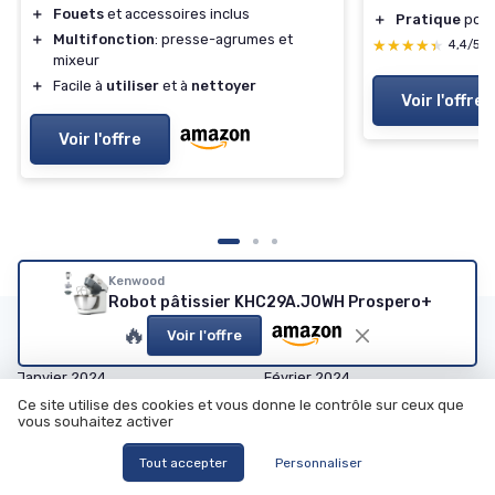
＋
Fouets
et accessoires inclus
＋
Pratique
pour 
＋
Multifonction
: presse-agrumes et
★★★★★
★★★★★
4,4/5
mixeur
＋
Facile à
utiliser
et à
nettoyer
Voir l'offre
Voir l'offre
Kenwood
Robot pâtissier KHC29A.J0WH Prospero+
🔥
Les articles par date
Voir l'offre
Janvier 2024
Février 2024
Ce site utilise des cookies et vous donne le contrôle sur ceux que
Mars 2024
Octobre 2024
vous souhaitez activer
Novembre 2024
Décembre 2024
Tout accepter
Personnaliser
Janvier 2025
Février 2025