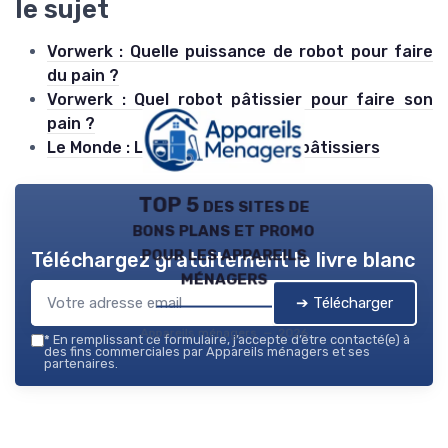
le sujet
Vorwerk : Quelle puissance de robot pour faire
du pain ?
Vorwerk : Quel robot pâtissier pour faire son
pain ?
Le Monde : Les meilleurs robots pâtissiers
TOP 5 des sites de
bons plans et promo
pour les appareils
Téléchargez gratuitement le livre blanc
ménagers
➔ Télécharger
Appareils ménagers — 2026
*
En remplissant ce formulaire, j’accepte d’être contacté(e) à
des fins commerciales par Appareils ménagers et ses
partenaires.