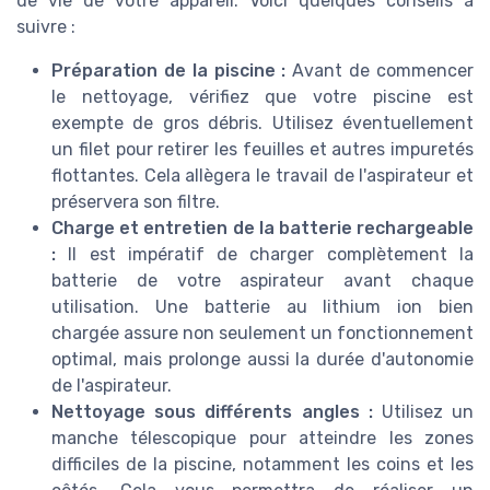
de vie de votre appareil. Voici quelques conseils à
suivre :
Préparation de la piscine :
Avant de commencer
le nettoyage, vérifiez que votre piscine est
exempte de gros débris. Utilisez éventuellement
GOSVOR
un filet pour retirer les feuilles et autres impuretés
Robot Piscine sans Fil
flottantes. Cela allègera le travail de l'aspirateur et
＋
Autonomie de 90 Minutes
préservera son filtre.
＋
Nettoyage Automatique
Charge et entretien de la batterie rechargeable
＋
Fonction de stationnement Automatique
:
Il est impératif de charger complètement la
＋
Compact
batterie de votre aspirateur avant chaque
utilisation. Une batterie au lithium ion bien
＋
Idéal pour 80㎡
chargée assure non seulement un fonctionnement
optimal, mais prolonge aussi la durée d'autonomie
Voir l'offre
de l'aspirateur.
Nettoyage sous différents angles :
Utilisez un
manche télescopique pour atteindre les zones
difficiles de la piscine, notamment les coins et les