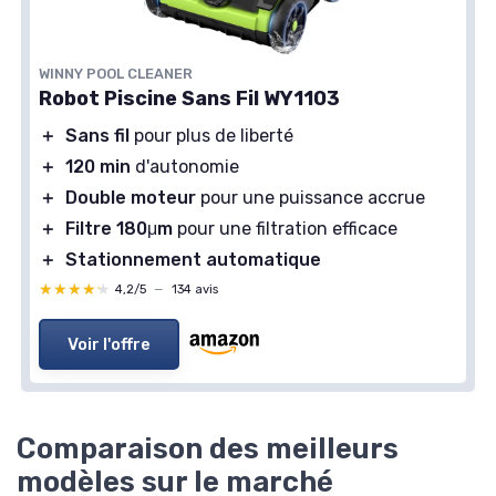
WINNY POOL CLEANER
Robot Piscine Sans Fil WY1103
＋
Sans fil
pour plus de liberté
＋
120 min
d'autonomie
＋
Double moteur
pour une puissance accrue
＋
Filtre 180μm
pour une filtration efficace
＋
Stationnement automatique
★★★★★
★★★★★
4,2/5
—
134 avis
Voir l'offre
Comparaison des meilleurs
modèles sur le marché