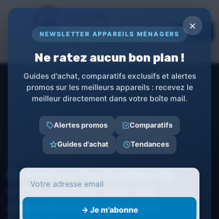
Panneau de gestion des cookies
×
TOPs
NEWSLETTER APPAREILS MÉNAGERS
LE GUIDE COMPLET POUR APPAREILS
MÉNAGERS
Ne ratez aucun bon plan !
Guides d'achat, comparatifs exclusifs et alertes
promos sur les meilleurs appareils : recevez le
meilleur directement dans votre boîte mail.
Alertes promos
Comparatifs
Guides d'achat
Tendances
Appareils ménagers
Optimisez l'entretien de
votre piscine avec un
aspirateur piscine sur
→ Je m'abonne