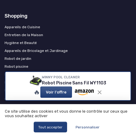
Shopping
Appareils de Cuisine
Entretien de la Maison
Hygiène et Beauté
Appareils de Bricolage et Jardinage
Robot de jardin
Robot piscine
Robot aspirateur et entretien des sols
WINNY POOL CLEANER
Robot lave-vitres
Robot Piscine Sans Fil WY1103
Robot de cuisine
🔥
Voir l'offre
Autres produits et accessoires
Chauffage et confort thermique
Ce site utilise des cookies et vous donne le contrôle sur ceux que
vous souhaitez activer
Les plus lus
Tout accepter
Personnaliser
Comprendre et résoudre les codes d'erreur de votre lave-linge Valberg