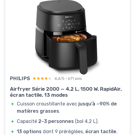
PHILIPS
★★★★★
★★★★★
4,4/5 · 671 avis
Airfryer Série 2000 — 4,2 L, 1500 W, RapidAir,
écran tactile, 13 modes
＋
Cuisson croustillante avec
jusqu’à −90% de
matières grasses
.
＋
Capacité
2–3 personnes
(bol 4,2 L).
＋
13 options
dont 9 préréglées,
écran tactile
.