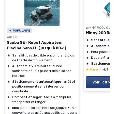
WINNY POOL CLE
🔥 POPULAIRE
Winny 200 Rob
AIPER
＋
Sans fil
avec b
Scuba SE - Robot Aspirateur
＋
Autonomie
de
Piscine Sans Fil (jusqu'à 80㎡)
＋
Pour piscines 
＋
Sans fil
: pas de câble encombrant, plus
＋
Double filtrat
de liberté de mouvement
＋
Stationneme
＋
Autonomie 90 minutes
: durée
★★★★★
★★★★★
4/5
—
suffisante pour la plupart des piscines
hors sol
＋
Stationnement automatique
: arrêt et
Voir l'offre
positionnement sans intervention
constante
＋
Compact et léger
: facile à manipuler,
transporter et ranger
＋
Idéal pour piscines hors sol jusqu'à 80㎡ :
couverture adaptée aux petits et moyens