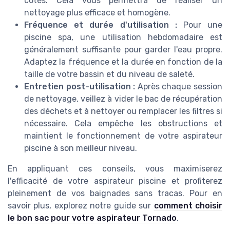
côtés. Cela vous permettra de réaliser un
nettoyage plus efficace et homogène.
Fréquence et durée d'utilisation :
Pour une
piscine spa, une utilisation hebdomadaire est
généralement suffisante pour garder l'eau propre.
Adaptez la fréquence et la durée en fonction de la
taille de votre bassin et du niveau de saleté.
Entretien post-utilisation :
Après chaque session
🔥 POPULAIRE
de nettoyage, veillez à vider le bac de récupération
AIPER
Scuba SE - Robot Aspirateur Piscine
des déchets et à nettoyer ou remplacer les filtres si
nécessaire. Cela empêche les obstructions et
Sans Fil (jusqu'à 80㎡)
maintient le fonctionnement de votre aspirateur
＋
Sans fil
: pas de câble encombrant, plus de
piscine à son meilleur niveau.
liberté de mouvement
En appliquant ces conseils, vous maximiserez
＋
Autonomie 90 minutes
: durée suffisante
l'efficacité de votre aspirateur piscine et profiterez
pour la plupart des piscines hors sol
pleinement de vos baignades sans tracas. Pour en
＋
Stationnement automatique
: arrêt et
savoir plus, explorez notre guide sur
comment choisir
positionnement sans intervention
le bon sac pour votre aspirateur Tornado
.
constante