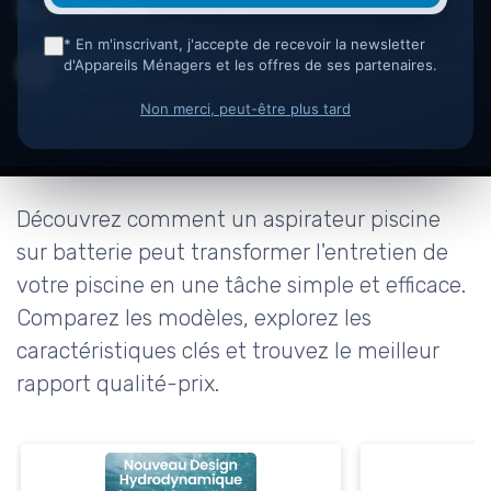
batterie
* En m'inscrivant, j'accepte de recevoir la newsletter
Akim Benarfa
d'Appareils Ménagers et les offres de ses partenaires.
27 juillet 2025
9 min de lecture
Rédacteur de guides d'achat
Partager cette page
Non merci, peut-être plus tard
Découvrez comment un aspirateur piscine
sur batterie peut transformer l'entretien de
votre piscine en une tâche simple et efficace.
Comparez les modèles, explorez les
caractéristiques clés et trouvez le meilleur
rapport qualité-prix.