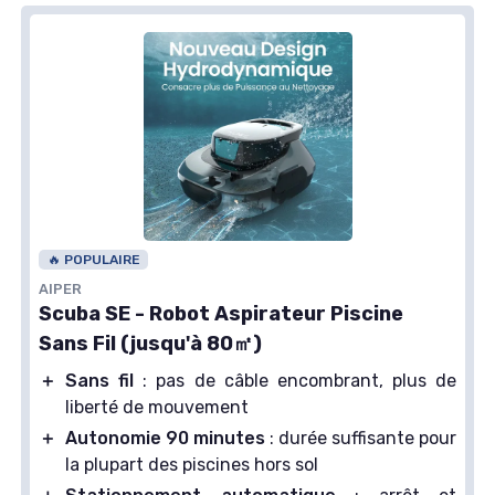
＋
Compact et léger
: facile à manipuler,
transporter et ranger
＋
Idéal pour piscines hors sol jusqu'à 80㎡ :
couverture adaptée aux petits et moyens
bassins
Voir l'offre
🔥 POPULAIRE
AIPER
Scuba SE - Robot Aspirateur Piscine
Sans Fil (jusqu'à 80㎡)
＋
Sans fil
: pas de câble encombrant, plus de
liberté de mouvement
＋
Autonomie 90 minutes
: durée suffisante pour
la plupart des piscines hors sol