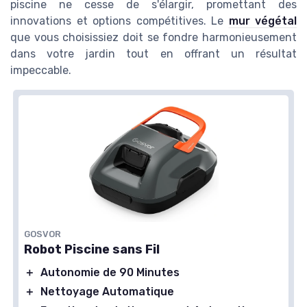
piscine ne cesse de s'élargir, promettant des
Winny 200 Robot Piscine
innovations et options compétitives. Le
mur végétal
＋
Sans fil
avec batterie
que vous choisissiez doit se fondre harmonieusement
＋
Autonomie
de 75 min
dans votre jardin tout en offrant un résultat
impeccable.
＋
Pour piscines hors-sol jusqu'à 60m²
＋
Double filtration
＋
Stationnement automatique
★★★★★
★★★★★
4/5
—
750 avis
Voir l'offre
GOSVOR
Robot Piscine sans Fil
＋
Autonomie de 90 Minutes
＋
Nettoyage Automatique