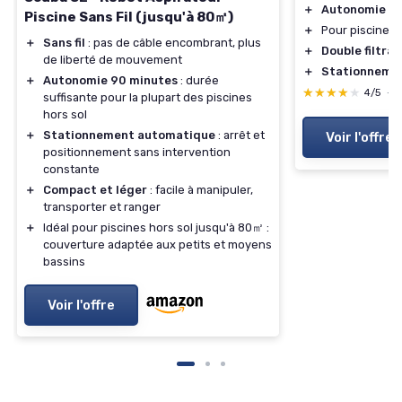
＋
Autonomie
de
Piscine Sans Fil (jusqu'à 80㎡)
＋
Pour piscines 
＋
Sans fil
: pas de câble encombrant, plus
＋
Double filtrat
de liberté de mouvement
＋
Stationneme
＋
Autonomie 90 minutes
: durée
★★★★★
★★★★★
4/5
—
suffisante pour la plupart des piscines
hors sol
＋
Stationnement automatique
: arrêt et
Voir l'offre
positionnement sans intervention
constante
＋
Compact et léger
: facile à manipuler,
transporter et ranger
＋
Idéal pour piscines hors sol jusqu'à 80㎡ :
couverture adaptée aux petits et moyens
bassins
Voir l'offre