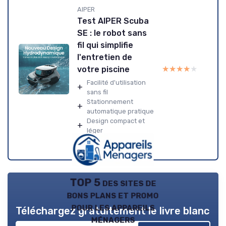
AIPER
Test AIPER Scuba
SE : le robot sans
fil qui simplifie
l'entretien de
★★★★★
★★★★★
votre piscine
Facilité d'utilisation
+
sans fil
Stationnement
+
automatique pratique
Design compact et
+
léger
TOP 5 des sites de
bons plans et promo
pour les appareils
Téléchargez gratuitement le livre blanc
ménagers