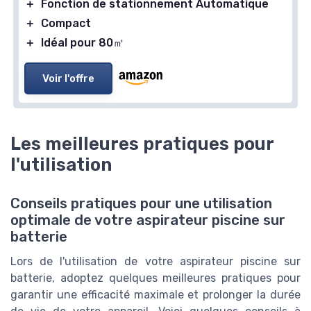
＋
Fonction de stationnement Automatique
＋
Compact
WINNY POOL CLEANER
Robot Piscine Sans Fil WY1103
＋
Idéal pour 80㎡
＋
Sans fil
pour plus de liberté
Voir l'offre
＋
120 min
d'autonomie
＋
Double moteur
pour une puissance accrue
＋
Filtre 180μm
pour une filtration efficace
Les meilleures pratiques pour
＋
Stationnement automatique
l'utilisation
★★★★★
★★★★★
4,2/5
—
134 avis
Voir l'offre
Conseils pratiques pour une utilisation
optimale de votre aspirateur piscine sur
batterie
Lors de l'utilisation de votre aspirateur piscine sur
batterie, adoptez quelques meilleures pratiques pour
garantir une efficacité maximale et prolonger la durée