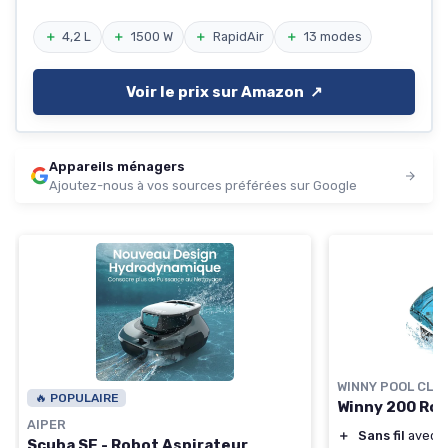
＋
4,2 L
＋
1500 W
＋
RapidAir
＋
13 modes
Voir le prix sur Amazon ↗️
Appareils ménagers
Ajoutez-nous à vos sources préférées sur Google
WINNY POOL CLE
🔥 POPULAIRE
Winny 200 Rob
AIPER
＋
Sans fil
avec b
Scuba SE - Robot Aspirateur