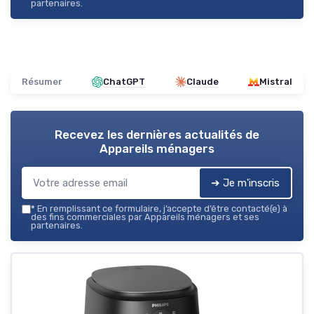
partenaires.
Résumer
ChatGPT
Claude
Mistral
Recevez les dernières actualités de
Appareils ménagers
➔ Je m'inscris
*
En remplissant ce formulaire, j’accepte d’être contacté(e) à
des fins commerciales par Appareils ménagers et ses
partenaires.