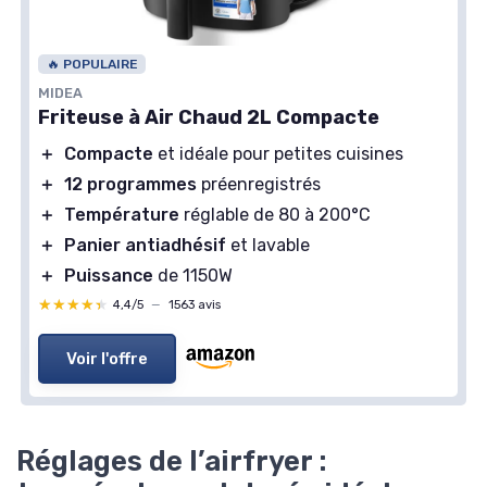
🔥 POPULAIRE
MIDEA
Friteuse à Air Chaud 2L Compacte
＋
Compacte
et idéale pour petites cuisines
＋
12 programmes
préenregistrés
＋
Température
réglable de 80 à 200°C
＋
Panier antiadhésif
et lavable
＋
Puissance
de 1150W
★★★★★
★★★★★
4,4/5
—
1563 avis
Voir l'offre
Réglages de l’airfryer :