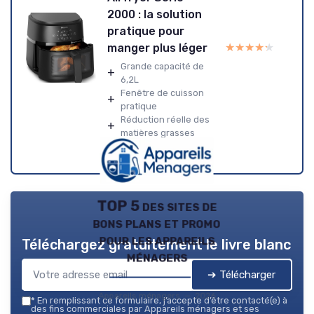
2000 : la solution
pratique pour
★★★★★
★★★★★
manger plus léger
Grande capacité de
+
6,2L
Fenêtre de cuisson
+
pratique
Réduction réelle des
+
matières grasses
TOP 5 des sites de
bons plans et promo
pour les appareils
Téléchargez gratuitement le livre blanc
ménagers
➔ Télécharger
Appareils ménagers — 2026
*
En remplissant ce formulaire, j’accepte d’être contacté(e) à
des fins commerciales par Appareils ménagers et ses