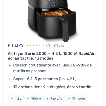
PHILIPS
★★★★★
★★★★★
4,4/5 · 671 avis
Airfryer Série 2000 — 4,2 L, 1500 W, RapidAir,
écran tactile, 13 modes
＋
Cuisson croustillante avec
jusqu’à −90% de
matières grasses
.
＋
Capacité
2–3 personnes
(bol 4,2 L).
＋
13 options
dont 9 préréglées,
écran tactile
.
＋
4,2 L
＋
1500 W
＋
RapidAir
＋
13 modes