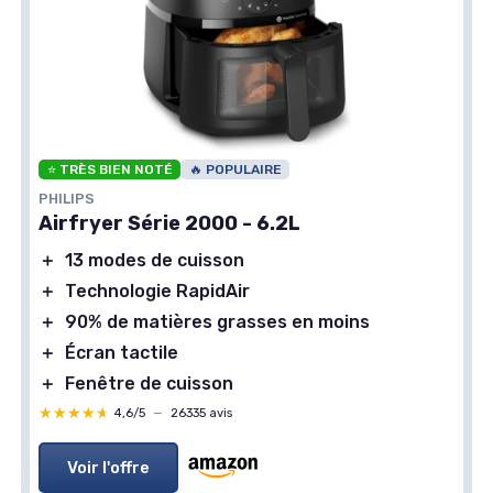
⭐ TRÈS BIEN NOTÉ
🔥 POPULAIRE
PHILIPS
Airfryer Série 2000 - 6.2L
＋
13 modes de cuisson
＋
Technologie RapidAir
＋
90% de matières grasses en moins
＋
Écran tactile
＋
Fenêtre de cuisson
★★★★★
★★★★★
4,6/5
—
26335 avis
Voir l'offre