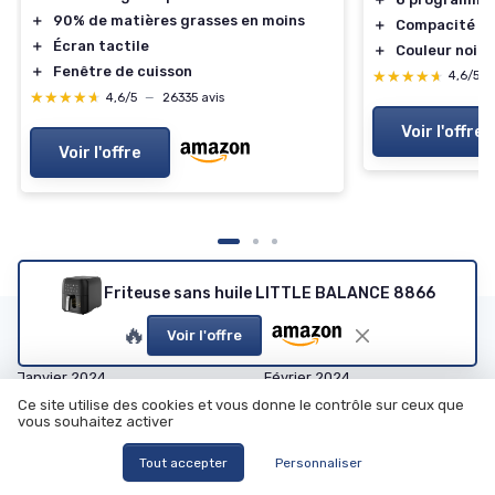
＋
90% de matières grasses en moins
＋
Compacité
po
＋
Écran tactile
＋
Couleur noire
＋
Fenêtre de cuisson
★★★★★
★★★★★
4,6/5
★★★★★
★★★★★
4,6/5
—
26335 avis
Voir l'offre
Voir l'offre
Friteuse sans huile LITTLE BALANCE 8866
🔥
Les articles par date
Voir l'offre
Janvier 2024
Février 2024
Ce site utilise des cookies et vous donne le contrôle sur ceux que
Mars 2024
Octobre 2024
vous souhaitez activer
Novembre 2024
Décembre 2024
Tout accepter
Personnaliser
Janvier 2025
Février 2025