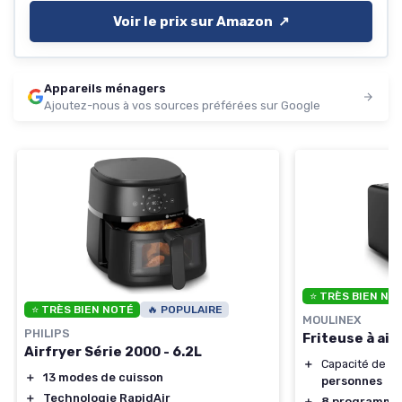
Voir le prix sur Amazon ↗️
Appareils ménagers
Ajoutez-nous à vos sources préférées sur Google
⭐ TRÈS BIEN NO
⭐ TRÈS BIEN NOTÉ
🔥 POPULAIRE
MOULINEX
PHILIPS
Friteuse à air
Airfryer Série 2000 - 6.2L
＋
Capacité de
7.
＋
13 modes de cuisson
personnes
＋
Technologie RapidAir
＋
8 programme