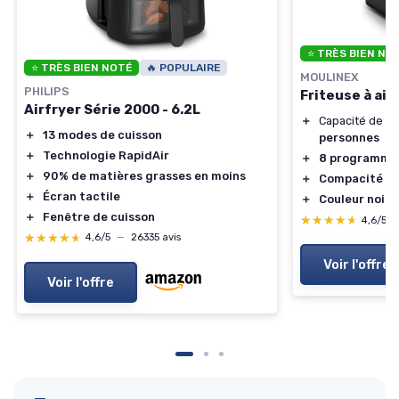
⭐ TRÈS BIEN NO
⭐ TRÈS BIEN NOTÉ
🔥 POPULAIRE
MOULINEX
PHILIPS
Friteuse à air
Airfryer Série 2000 - 6.2L
＋
Capacité de
7.
＋
13 modes de cuisson
personnes
＋
Technologie RapidAir
＋
8 programme
＋
90% de matières grasses en moins
＋
Compacité
po
＋
Écran tactile
＋
Couleur noire
＋
Fenêtre de cuisson
★★★★★
★★★★★
4,6/5
★★★★★
★★★★★
4,6/5
—
26335 avis
Voir l'offre
Voir l'offre