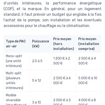
d’unités intérieures, la performance énergétique
(COP), et la marque. En général, pour un logement
standard, il faut prévoir un budget qui englobe à la fois
l’achat de la pompe, son installation et les éventuels
accessoires pour le chauffage ou la climatisation.
Prix moyen
Prix moyen
Type de PAC
Puissance
(hors
(installation
air-air
(kW)
installation)
comprise)
Mono-split
1 200 € à 2
2 500 € à 4
(une unité
2,5 à 5
500 €
500 €
intérieure)
Multi-split
(plusieurs
2 500 € à 6
5 000 € à 10
5 à 12
unités
000 €
000 €
intérieures)
Modèle
réversible
2 000 € à 5
4 000 € à 8
3 à 10