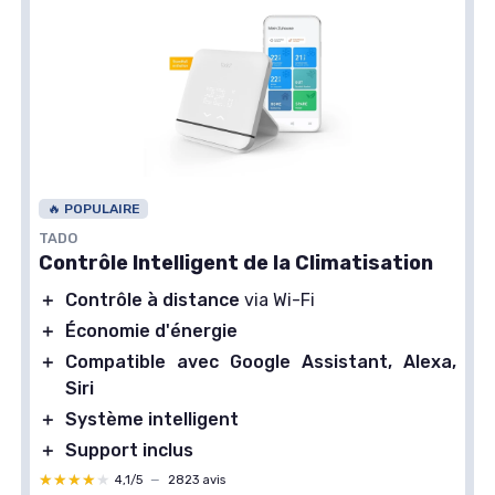
🔥 POPULAIRE
TADO
Contrôle Intelligent de la Climatisation
＋
Contrôle à distance
via Wi-Fi
＋
Économie d'énergie
＋
Compatible avec Google Assistant, Alexa,
Siri
＋
Système intelligent
＋
Support inclus
★★★★★
★★★★★
4,1/5
—
2823 avis