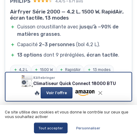
PHILIPS
★★★★★
★★★★★
4,4/5 · 671 avis
Airfryer Série 2000 — 4,2 L, 1500 W, RapidAir,
écran tactile, 13 modes
＋
Cuisson croustillante avec
jusqu’à −90% de
matières grasses
.
＋
Capacité
2–3 personnes
(bol 4,2 L).
＋
13 options
dont 9 préréglées,
écran tactile
.
＋
4,2 L
＋
1500 W
＋
RapidAir
＋
13 modes
Kältebringer
Climatiseur Quick Connect 18000 BTU
Voir le prix sur Amazon ↗️
🔥
Voir l'offre
Appareils ménagers
Ce site utilise des cookies et vous donne le contrôle sur ceux que
Ajoutez-nous à vos sources préférées sur Google
vous souhaitez activer
Tout accepter
Personnaliser