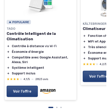
🔥 POPULAIRE
KÄLTEBRINGER
Climatiseur S
TADO
Contrôle Intelligent de la
＋
Fonction cha
Climatisation
＋
WiFi et App
＋
Contrôle à distance
via Wi-Fi
＋
Très silencie
＋
Économie d'énergie
＋
Économe en é
＋
Compatible avec Google Assistant,
＋
Support mural
Alexa, Siri
★★★★★
★★★★★
4,2/5
＋
Système intelligent
＋
Support inclus
Voir l'offre
★★★★★
★★★★★
4,1/5
—
2823 avis
Voir l'offre