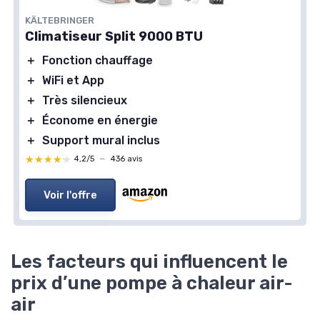
KÄLTEBRINGER
Climatiseur Split 9000 BTU
＋
Fonction chauffage
＋
WiFi et App
＋
Très silencieux
＋
Économe en énergie
＋
Support mural inclus
★★★★★
★★★★★
4,2/5
—
436 avis
Voir l'offre
Les facteurs qui influencent le
prix d’une pompe à chaleur air-
air