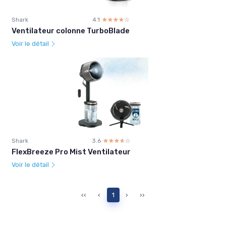
Shark
4.1
☆☆☆☆☆
★★★★★
Ventilateur colonne TurboBlade
Voir le détail
Shark
3.6
☆☆☆☆☆
★★★★★
FlexBreeze Pro Mist Ventilateur
Voir le détail
‹‹
‹
1
›
››