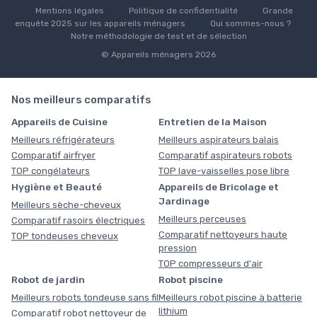
Mentions légales
Politique de confidentialité
Grande
enquête 2025 sur les appareils ménagers
Qui sommes-nous ?
Notre méthodologie de test et de sélection
© Appareils ménagers 2026
Nos meilleurs comparatifs
Appareils de Cuisine
Entretien de la Maison
Meilleurs réfrigérateurs
Meilleurs aspirateurs balais
Comparatif airfryer
Comparatif aspirateurs robots
TOP congélateurs
TOP lave-vaisselles pose libre
Hygiène et Beauté
Appareils de Bricolage et
Jardinage
Meilleurs sèche-cheveux
Meilleurs perceuses
Comparatif rasoirs électriques
Comparatif nettoyeurs haute
TOP tondeuses cheveux
pression
TOP compresseurs d'air
Robot de jardin
Robot piscine
Meilleurs robots tondeuse sans fil
Meilleurs robot piscine à batterie
lithium
Comparatif robot nettoyeur de