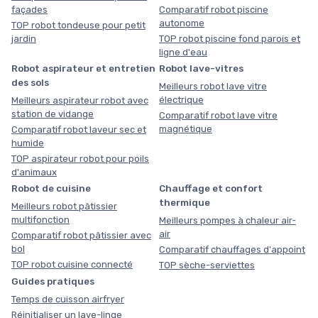
façades
Comparatif robot piscine
autonome
TOP robot tondeuse pour petit
jardin
TOP robot piscine fond parois et
ligne d'eau
Robot aspirateur et entretien
Robot lave-vitres
des sols
Meilleurs robot lave vitre
électrique
Meilleurs aspirateur robot avec
station de vidange
Comparatif robot lave vitre
magnétique
Comparatif robot laveur sec et
humide
TOP aspirateur robot pour poils
d'animaux
Robot de cuisine
Chauffage et confort
thermique
Meilleurs robot pâtissier
multifonction
Meilleurs pompes à chaleur air-
air
Comparatif robot pâtissier avec
bol
Comparatif chauffages d'appoint
TOP robot cuisine connecté
TOP sèche-serviettes
Guides pratiques
Temps de cuisson airfryer
Réinitialiser un lave-linge