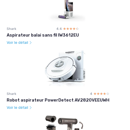
Shark
4.4
☆☆☆☆☆
★★★★★
Aspirateur balai sans fil IW3612EU
Voir le détail
Shark
4
☆☆☆☆☆
★★★★★
Robot aspirateur PowerDetect AV2820VEEUWH
Voir le détail