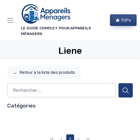
Panneau de gestion des cookies
TOPs
LE GUIDE COMPLET POUR APPAREILS
MÉNAGERS
Liene
←
Retour à la liste des produits
Catégories
‹‹
‹
1
›
››