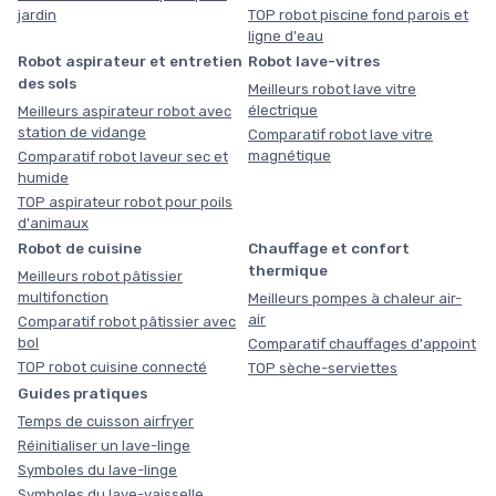
jardin
TOP robot piscine fond parois et
ligne d'eau
Robot aspirateur et entretien
Robot lave-vitres
des sols
Meilleurs robot lave vitre
électrique
Meilleurs aspirateur robot avec
station de vidange
Comparatif robot lave vitre
magnétique
Comparatif robot laveur sec et
humide
TOP aspirateur robot pour poils
d'animaux
Robot de cuisine
Chauffage et confort
thermique
Meilleurs robot pâtissier
multifonction
Meilleurs pompes à chaleur air-
air
Comparatif robot pâtissier avec
bol
Comparatif chauffages d'appoint
TOP robot cuisine connecté
TOP sèche-serviettes
Guides pratiques
Temps de cuisson airfryer
Réinitialiser un lave-linge
Symboles du lave-linge
Symboles du lave-vaisselle