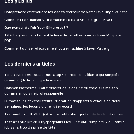
Les plus lus
Comprendre et résoudre les codes d'erreur de votre lave-linge Valberg
Comment réinitialiser votre machine à café Krups à grain EA81
Que penser de l'airfryer Silvercrest ?
Téléchargez gratuitement le livre de recettes pour airfryer Philips en
PDF
Comment utiliser efficacement votre machine à laver Valberg
Les derniers articles
Test Revlon RVDR5222 One-Step : la brosse soufflante qui simplifie
(vraiment) le brushing à la maison
Caisson isotherme : l’allié discret de la chaîne du froid à la maison
comme en cuisine professionnelle
Climatiseurs et ventilateurs : 1,9 million d'appareils vendus en deux
semaines, les leçons d'une ruée record
Test Festool EHL 65 EQ-Plus : le petit rabot qui fait du boulot de grand
Test Atlantic Kit VMC Hygrogenius Flex : une VMC simple flux qui fait le
job sans trop de prise de tête