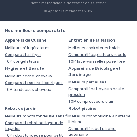
Notre méthodologie de test et de sélection
© Appareils ménagers 2026
Nos meilleurs comparatifs
Appareils de Cuisine
Entretien de la Maison
Meilleurs réfrigérateurs
Meilleurs aspirateurs balais
Comparatif airfryer
Comparatif aspirateurs robots
TOP congélateurs
TOP lave-vaisselles pose libre
Hygiène et Beauté
Appareils de Bricolage et
Jardinage
Meilleurs sèche-cheveux
Meilleurs perceuses
Comparatif rasoirs électriques
Comparatif nettoyeurs haute
TOP tondeuses cheveux
pression
TOP compresseurs d'air
Robot de jardin
Robot piscine
Meilleurs robots tondeuse sans fil
Meilleurs robot piscine à batterie
lithium
Comparatif robot nettoyeur de
façades
Comparatif robot piscine
autonome
TOP robot tondeuse pour petit