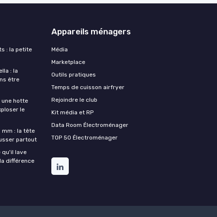
Appareils ménagers
s : la petite
Média
Marketplace
la : la
Outils pratiques
ans être
Temps de cuisson airfryer
Rejoindre le club
une hotte
xploser le
Kit média et RP
Data Room Électroménager
 mm : la tête
TOP 50 Électroménager
ousser partout
qu'il lave
la différence