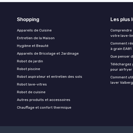
Shopping
Les plus 
Appareils de Cuisine
Comprendre e
votre lave-li
Entretien de la Maison
Comment réin
Hygiène et Beauté
à grain EA81
Appareils de Bricolage et Jardinage
Que penser de
Robot de jardin
Téléchargez g
Robot piscine
pour airfryer
Robot aspirateur et entretien des sols
Comment util
laver Valberg
Robot lave-vitres
Robot de cuisine
Autres produits et accessoires
Chauffage et confort thermique