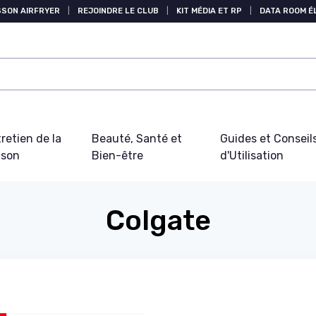
SSON AIRFRYER
|
REJOINDRE LE CLUB
|
KIT MÉDIA ET RP
|
DATA ROOM 
retien de la
Beauté, Santé et
Guides et Conseil
ison
Bien-être
d'Utilisation
Colgate