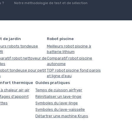
 ?
Notre méthodologie de test et de sélection
t de jardin
Robot piscine
eurs robots tondeuse
Meilleurs robot piscine à
il
batterie lithium
aratif robot nettoyeur de
Comparatif robot piscine
des
autonome
obot tondeuse pour petit
TOP robot piscine fond parois
n
et ligne d'eau
onfort thermique
Guides pratiques
à chaleur air-air
Temps de cuisson airfryer
fages d'appoint
Réinitialiser un lave-linge
ttes
Symboles du lave-linge
Symboles du lave-vaisselle
Détartrer une machine Krups