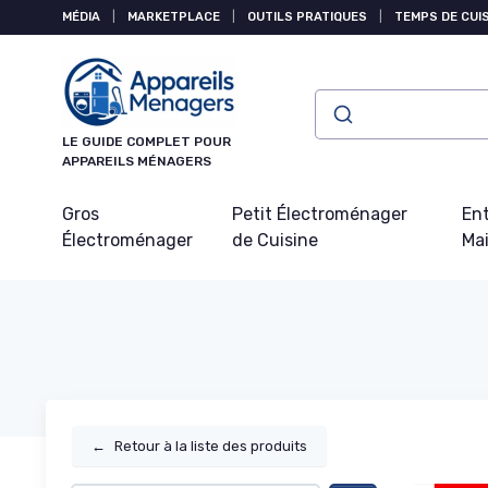
Panneau de gestion des cookies
MÉDIA
|
MARKETPLACE
|
OUTILS PRATIQUES
|
TEMPS DE CUI
LE GUIDE COMPLET POUR
APPAREILS MÉNAGERS
Gros
Petit Électroménager
Ent
Électroménager
de Cuisine
Ma
←
Retour à la liste des produits