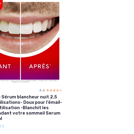
4.4
☆☆☆☆☆
★★★★★
 Sérum blancheur nuit 2,5
ilisations- Doux pour l’émail-
tilisation -Blanchit les
ndant votre sommeil Serum
l
l