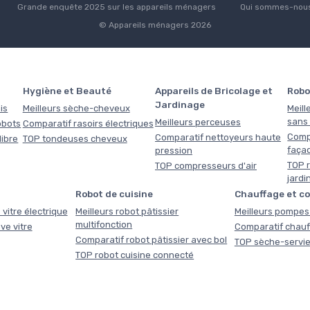
Grande enquête 2025 sur les appareils ménagers
Qui sommes-nous
© Appareils ménagers 2026
Hygiène et Beauté
Appareils de Bricolage et
Robo
Jardinage
is
Meilleurs sèche-cheveux
Meill
sans f
Meilleurs perceuses
obots
Comparatif rasoirs électriques
Comp
Comparatif nettoyeurs haute
libre
TOP tondeuses cheveux
faça
pression
TOP r
TOP compresseurs d'air
jardi
Robot de cuisine
Chauffage et c
 vitre électrique
Meilleurs robot pâtissier
Meilleurs pompes 
multifonction
ve vitre
Comparatif chauf
Comparatif robot pâtissier avec bol
TOP sèche-servie
TOP robot cuisine connecté