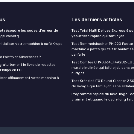
lus
Les derniers articles
t résoudre les codes d'erreur de
Test Tefal Multi Delices Express 6 pot
nge Valberg
yaourtière rapide qui fait le job
itialiser votre machine à café Krups
Test Rommelsbacher PM 220 Pastarel
machine à pâtes qui fait le boulot s
parfaite
 l'airfryer Silvercrest ?
Test Comfee CH90J64ET4A2B2-EU : 
ratuitement le livre de recettes
murale inclinée qui fait le job sans e
 Philips en PDF
budget
iser efficacement votre machine à
Test Kränzle UFO Round Cleaner 350
de lavage qui fait le job sans éclab
Programme rapide du lave-linge : ce 
vraiment et quand le cycle long fait 