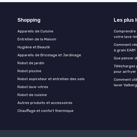
Shopping
Les plus 
Appareils de Cuisine
Comprendre e
votre lave-li
Entretien de la Maison
Comment réin
Hygiène et Beauté
à grain EA81
Appareils de Bricolage et Jardinage
Que penser de
Robot de jardin
Téléchargez g
Robot piscine
pour airfryer
Robot aspirateur et entretien des sols
Comment util
laver Valberg
Robot lave-vitres
Robot de cuisine
Autres produits et accessoires
Chauffage et confort thermique