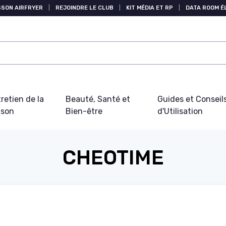
SSON AIRFRYER
|
REJOINDRE LE CLUB
|
KIT MÉDIA ET RP
|
DATA ROOM 
retien de la
Beauté, Santé et
Guides et Conseil
ison
Bien-être
d'Utilisation
CHEOTIME