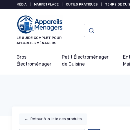
Panneau de gestion des cookies
MÉDIA
|
MARKETPLACE
|
OUTILS PRATIQUES
|
TEMPS DE CUI
LE GUIDE COMPLET POUR
APPAREILS MÉNAGERS
Gros
Petit Électroménager
Ent
Électroménager
de Cuisine
Ma
←
Retour à la liste des produits