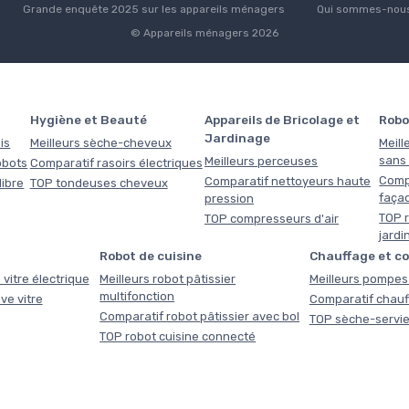
Grande enquête 2025 sur les appareils ménagers
Qui sommes-nous
© Appareils ménagers 2026
Hygiène et Beauté
Appareils de Bricolage et
Robo
Jardinage
is
Meilleurs sèche-cheveux
Meill
sans f
Meilleurs perceuses
obots
Comparatif rasoirs électriques
Comp
Comparatif nettoyeurs haute
libre
TOP tondeuses cheveux
faça
pression
TOP r
TOP compresseurs d'air
jardi
Robot de cuisine
Chauffage et c
 vitre électrique
Meilleurs robot pâtissier
Meilleurs pompes 
multifonction
ve vitre
Comparatif chauf
Comparatif robot pâtissier avec bol
TOP sèche-servie
TOP robot cuisine connecté