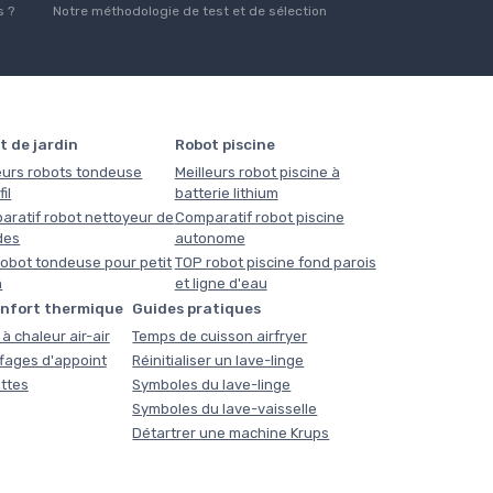
 ?
Notre méthodologie de test et de sélection
t de jardin
Robot piscine
eurs robots tondeuse
Meilleurs robot piscine à
il
batterie lithium
aratif robot nettoyeur de
Comparatif robot piscine
des
autonome
obot tondeuse pour petit
TOP robot piscine fond parois
n
et ligne d'eau
onfort thermique
Guides pratiques
à chaleur air-air
Temps de cuisson airfryer
fages d'appoint
Réinitialiser un lave-linge
ttes
Symboles du lave-linge
Symboles du lave-vaisselle
Détartrer une machine Krups