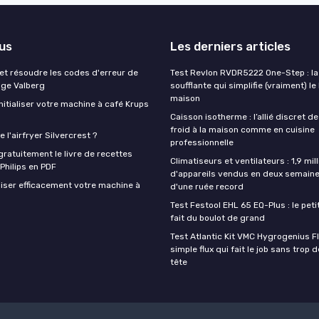
lus
Les derniers articles
t résoudre les codes d'erreur de
Test Revlon RVDR5222 One-Step : la
nge Valberg
soufflante qui simplifie (vraiment) le
maison
itialiser votre machine à café Krups
Caisson isotherme : l’allié discret de
froid à la maison comme en cuisine
 l'airfryer Silvercrest ?
professionnelle
ratuitement le livre de recettes
Climatiseurs et ventilateurs : 1,9 mill
 Philips en PDF
d'appareils vendus en deux semaine
iser efficacement votre machine à
d'une ruée record
Test Festool EHL 65 EQ-Plus : le peti
fait du boulot de grand
Test Atlantic Kit VMC Hygrogenius F
simple flux qui fait le job sans trop 
tête