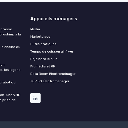
Appareils ménagers
 brosse
Média
 brushing à la
Marketplace
Outils pratiques
 la chaîne du
Temps de cuisson airfryer
Rejoindre le club
ion
Kit média et RP
s, les leçons
Data Room Électroménager
TOP 50 Électroménager
t rabot qui
lex : une VMC
de prise de