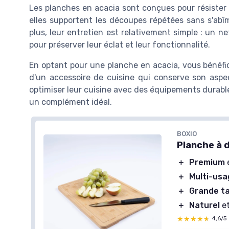
Les planches en acacia sont conçues pour résister 
elles supportent les découpes répétées sans s'abî
plus, leur entretien est relativement simple : un n
pour préserver leur éclat et leur fonctionnalité.
En optant pour une planche en acacia, vous bénéfi
d'un accessoire de cuisine qui conserve son aspe
optimiser leur cuisine avec des équipements durabl
un complément idéal.
BOXIO
Planche à
＋
Premium
＋
Multi-us
＋
Grande ta
＋
Naturel
et
★★★★★
★★★★★
4,6/5