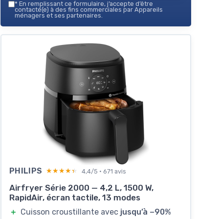
*
En remplissant ce formulaire, j’accepte d’être
contacté(e) à des fins commerciales par Appareils
Voir l'offre
ménagers et ses partenaires.
PHILIPS
★★★★★
★★★★★
4,4/5 · 671 avis
Airfryer Série 2000 — 4,2 L, 1500 W,
RapidAir, écran tactile, 13 modes
＋
Cuisson croustillante avec
jusqu’à −90%