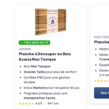
MASTER
Planche
⭐ TRÈS BIEN NOTÉ
ZIRUMA
＋
Matér
ou
Planche à Découper en Bois
＋
Idéale
Acacia Non Toxique
from
＋
Équip
＋
Bois
Non Toxique
＋
Dimens
＋
Grande Taille
pour plus de confort
2 H c
＋
Certifiée
FSC
pour une gestion
★★★★
★★★★
durable
＋
Inclus
Rainure
pour récupérer les jus
Voir 
＋
Poignées pratiques pour une
manipulation facile
★★★★★
★★★★★
4,5/5
—
847 avis