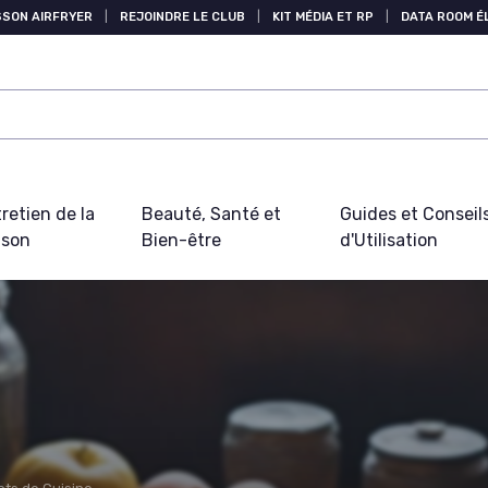
SSON AIRFRYER
|
REJOINDRE LE CLUB
|
KIT MÉDIA ET RP
|
DATA ROOM 
retien de la
Beauté, Santé et
Guides et Conseil
ison
Bien-être
d'Utilisation