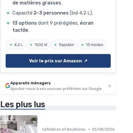
de matières grasses
.
＋
Capacité
2–3 personnes
(bol 4,2 L).
＋
13 options
dont 9 préréglées,
écran
tactile
.
＋
4,2 L
＋
1500 W
＋
RapidAir
＋
13 modes
Voir le prix sur Amazon ↗️
Appareils ménagers
Ajoutez-nous à vos sources préférées sur Google
Les plus lus
•
Cafetières et Bouilloires
05/08/2026