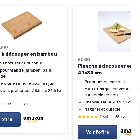
CHEF
 à découper en bambou
BOXIO
iau
naturel
et
durable
Planche à découper en 
 pour
viande
,
jambon
,
pain
,
40x30 cm
age
＋
Premium
en bambou
ée d'une
rainure
pour les jus
＋
Multi-usage
: convient com
ions pratiques : 38,5 L x 26,5 l x
couvercle en bois
m
＋
Grande taille
: 40 x 30 cm
★
★
4,4/5
—
2 avis
＋
Naturel
et durable
★★★★★
★★★★★
4,6/5
—
58 avis
l'offre
Voir l'offre