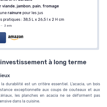
ur
viande
,
jambon
,
pain
,
fromage
'une
rainure
pour les jus
 pratiques : 38,5 L x 26,5 l x 2 H cm
—
2 avis
 investissement à long terme
cieux
a durabilité est un critère essentiel. L'acacia, un bois
sistance exceptionnelle aux coups de couteaux et aux
tériaux, les planches en acacia ne se déforment pas
ensive dans la cuisine.