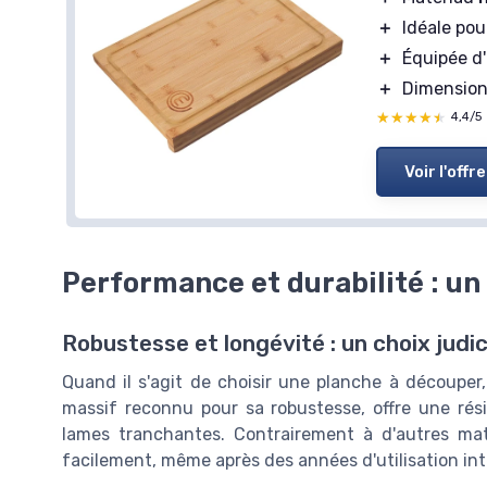
＋
Idéale po
＋
Équipée d
＋
Dimensions
★★★★★
★★★★★
4,4/5
Voir l'offre
Performance et durabilité : un
Robustesse et longévité : un choix judi
Quand il s'agit de choisir une planche à découper, l
massif reconnu pour sa robustesse, offre une ré
lames tranchantes. Contrairement à d'autres ma
facilement, même après des années d'utilisation int