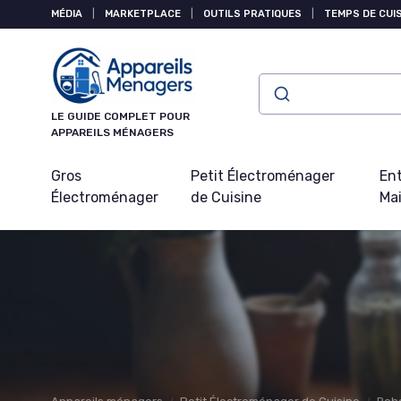
Panneau de gestion des cookies
MÉDIA
|
MARKETPLACE
|
OUTILS PRATIQUES
|
TEMPS DE CUI
LE GUIDE COMPLET POUR
APPAREILS MÉNAGERS
Gros
Petit Électroménager
Ent
Électroménager
de Cuisine
Ma