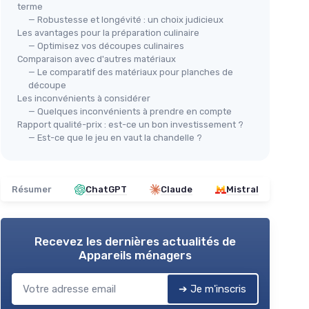
terme
— Robustesse et longévité : un choix judicieux
Les avantages pour la préparation culinaire
— Optimisez vos découpes culinaires
Comparaison avec d'autres matériaux
— Le comparatif des matériaux pour planches de
découpe
Les inconvénients à considérer
MAS
— Quelques inconvénients à prendre en compte
Pla
⭐ TRÈS BIEN NOTÉ
Rapport qualité-prix : est-ce un bon investissement ?
— Est-ce que le jeu en vaut la chandelle ?
ZIRUMA
＋
bambou
Planche à Découper en Bois
＋
Acacia Non Toxique
＋
＋
Bois
Non Toxique
Résumer
ChatGPT
Claude
Mistral
me
＋
D
＋
Grande Taille
pour plus de confort
＋
Certifiée
FSC
pour une gestion
★★
★★
durable
Recevez les dernières actualités de
＋
Inclus
Rainure
pour récupérer les jus
Appareils ménagers
＋
Poignées pratiques pour une
manipulation facile
➔ Je m'inscris
★★★★★
★★★★★
4,5/5
—
847 avis