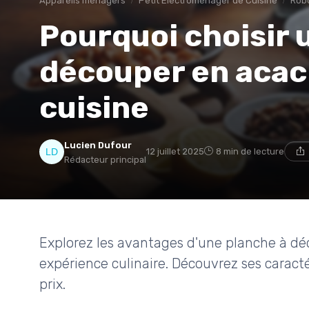
Appareils ménagers
Petit Électroménager de Cuisine
Robo
Pourquoi choisir 
découper en acac
cuisine
Lucien Dufour
12 juillet 2025
8 min de lecture
Rédacteur principal
Explorez les avantages d'une planche à dé
expérience culinaire. Découvrez ses caract
prix.