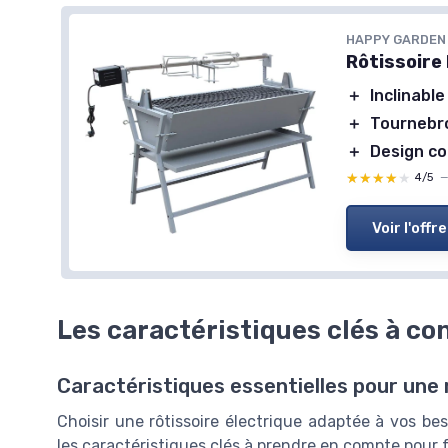
HAPPY GARDEN
Rôtissoire
＋
Inclinable
＋
Tournebr
＋
Design c
★★★★★
★★★★★
4/5
Voir l'offre
Les caractéristiques clés à co
Caractéristiques essentielles pour une
Choisir une rôtissoire électrique adaptée à vos bes
les caractéristiques clés à prendre en compte pour fa