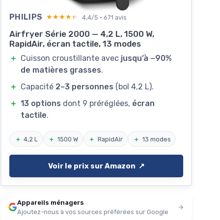
PHILIPS
★★★★★
★★★★★
4,4/5 · 671 avis
Airfryer Série 2000 — 4,2 L, 1500 W,
RapidAir, écran tactile, 13 modes
＋
Cuisson croustillante avec
jusqu’à −90%
de matières grasses
.
＋
Capacité
2–3 personnes
(bol 4,2 L).
＋
13 options
dont 9 préréglées,
écran
tactile
.
＋
4,2 L
＋
1500 W
＋
RapidAir
＋
13 modes
Voir le prix sur Amazon ↗️
Appareils ménagers
Ajoutez-nous à vos sources préférées sur Google