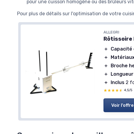
pour une cuisson homogène ou des brûleurs vit
Pour plus de détails sur l'optimisation de votre cui
ALLEGRI
Rôtissoire
＋
Capacité 
＋
Matériaux
＋
Broche h
＋
Longueur
＋
Inclus
2 fo
★★★★★
★★★★★
4,5/5
Voir l'offre