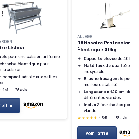
ALLEGRI
ARDEN
Rôtissoire Professionnel
ire Lisboa
Électrique 40kg
able
pour une cuisson uniforme
＋
Capacité élevée
de 40 kg
ebroche électrique
pour
＋
Matériaux de qualité
en aci
er la cuisson
inoxydable
n compact
adapté aux petites
＋
Broche hexagonale
pour u
es
meilleure stabilité
★
★
4/5
—
76 avis
＋
Longueur de 120 cm
idéale 
différentes viandes
＋
Inclus
2 fourchettes pour bl
l'offre
viande
★★★★★
★★★★★
4,5/5
—
133 avis
Voir l'offre