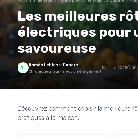
Appareils ménagers
Petit Électroménager de Cuisine
Appa
Les meilleures rô
électriques pour 
savoureuse
Roméo Leblanc-Duparc
10 juillet 2025
10
Chroniqueur sur l'électroménager vert
Découvrez comment choisir la meilleure rôt
pratiques à la maison.