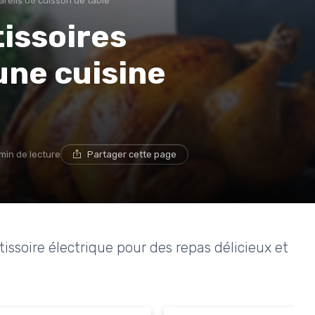
reils de cuisson de table
tissoires
une cuisine
 min de lecture
Partager cette page
issoire électrique pour des repas délicieux et