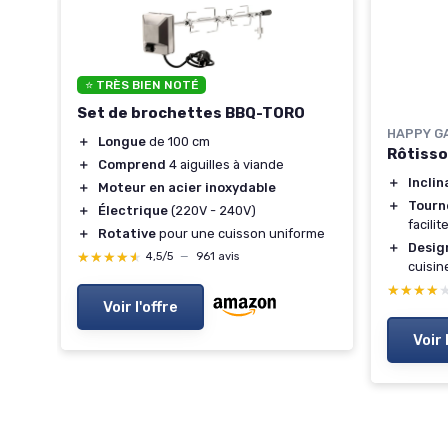
⭐ TRÈS BIEN NOTÉ
Set de brochettes BBQ-TORO
HAPPY G
＋
Longue
de 100 cm
Rôtisso
＋
Comprend
4 aiguilles à viande
e
＋
Inclin
＋
Moteur en acier inoxydable
＋
Tourn
＋
Électrique
(220V - 240V)
facilit
＋
Rotative
pour une cuisson uniforme
＋
Desig
★★★★★
★★★★★
4,5/5
—
961 avis
cuisin
★★★★
★★★★
Voir l'offre
Voir 