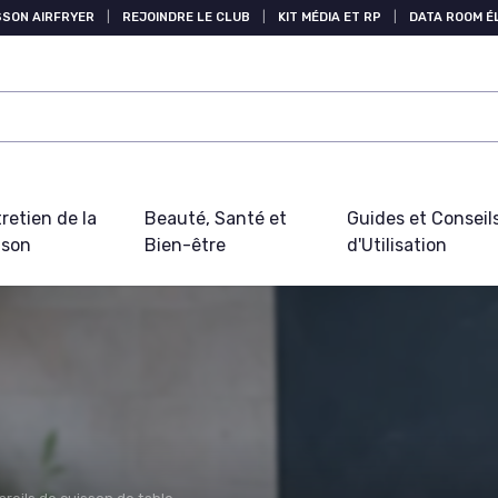
SSON AIRFRYER
|
REJOINDRE LE CLUB
|
KIT MÉDIA ET RP
|
DATA ROOM 
retien de la
Beauté, Santé et
Guides et Conseil
ison
Bien-être
d'Utilisation