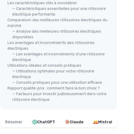
Les caractéristiques clés à considérer
— Caractéristiques essentielles pour une rôtissoire
électrique performante
Comparaison des meilleures rôtissoires électriques du
⭐ 
marché
— Analyse des meilleures rôtissoires électriques
CECOTEC
Set
disponibles
Rôtissoire électrique
le
＋
Les avantages et inconvénients des rôtissoires
Rock&Water 2000
électriques
＋
＋
Revêtement en pierre RockStone
— Les avantages et inconvénients d'une rôtissoire
＋
électrique
＋
Thermostat réglable
＋
er
Utilisations idéales et conseils pratiques
＋
Lavable au lave-vaisselle
＋
— Utilisations optimales pour votre rôtissoire
＋
Plaques réversibles
ne
★★
★★
électrique
＋
2200 W
— Conseils pratiques pour une utilisation efficace
★★★★★
★★★★★
4,1/5
—
544 avis
Rapport qualité-prix : comment faire le bon choix ?
pour
— Facteurs pour investir judicieusement dans votre
rôtissoire électrique
oquer la
Voir l'offre
Résumer
ChatGPT
Claude
Mistral