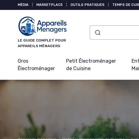
Panneau de gestion des cookies
MÉDIA
|
MARKETPLACE
|
OUTILS PRATIQUES
|
TEMPS DE CUI
LE GUIDE COMPLET POUR
APPAREILS MÉNAGERS
Gros
Petit Électroménager
Ent
Électroménager
de Cuisine
Ma