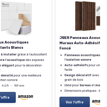
JBER Panneaux Acoustiq
ux Acoustiques
Muraux Auto-Adhésifs - 
lants Blancs
Foncé
 à installer
grâce à l'autocollant
＋
Panneaux acoustiques
amél
l'
isolation sonore
ore l'acoustique
des espaces
＋
Auto-adhésifs
pour une inst
n élégant
pour la décoration
facile
e
＋
Design décoratif
avec impr
 densité
pour une meilleure
grain de bois
ption sonore
＋
Idéal pour
bureau
et
maison
★
★
4,2/5
—
159 avis
＋
Dimensions pratiques : 60x
l'offre
Voir l'offre