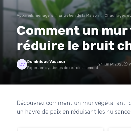
Appareils ménagers
Entretien de la Maison
Chauffages et
Comment un mur 
réduire le bruit c
Dominique Vasseur
24 juillet 2025
9
Expert en systèmes de refroidissement
Découvrez comment un mur végétal anti br
un havre de paix en réduisant les nuisance