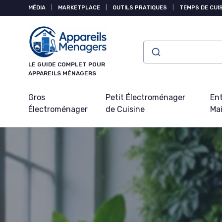
Panneau de gestion des cookies
MÉDIA
|
MARKETPLACE
|
OUTILS PRATIQUES
|
TEMPS DE CUI
LE GUIDE COMPLET POUR
APPAREILS MÉNAGERS
Gros
Petit Électroménager
Ent
Électroménager
de Cuisine
Ma