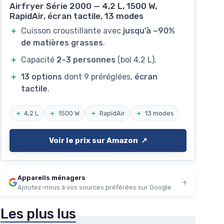
Airfryer Série 2000 — 4,2 L, 1500 W,
RapidAir, écran tactile, 13 modes
＋
Cuisson croustillante avec
jusqu’à −90%
de matières grasses
.
＋
Capacité
2–3 personnes
(bol 4,2 L).
＋
13 options
dont 9 préréglées,
écran
tactile
.
＋
4,2 L
＋
1500 W
＋
RapidAir
＋
13 modes
Voir le prix sur Amazon ↗️
Appareils ménagers
Ajoutez-nous à vos sources préférées sur Google
Les plus lus