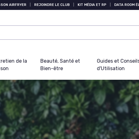
SSON AIRFRYER
|
REJOINDRE LE CLUB
|
KIT MÉDIA ET RP
|
DATA ROOM 
retien de la
Beauté, Santé et
Guides et Conseil
ison
Bien-être
d'Utilisation