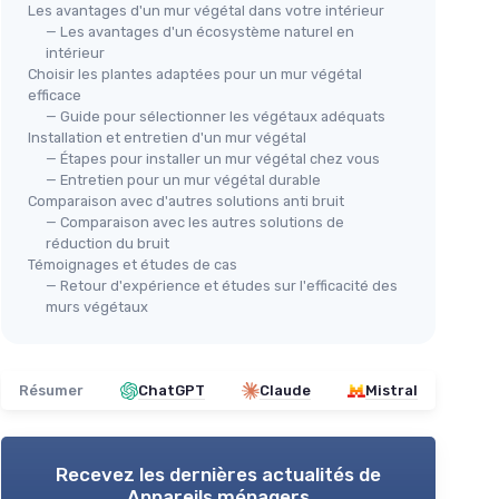
Les avantages d'un mur végétal dans votre intérieur
— Les avantages d'un écosystème naturel en
intérieur
Choisir les plantes adaptées pour un mur végétal
efficace
— Guide pour sélectionner les végétaux adéquats
Installation et entretien d'un mur végétal
— Étapes pour installer un mur végétal chez vous
SYNTHAIETIK
ues
SYN
— Entretien pour un mur végétal durable
Murs Artificiel Vegetal Chic
Noyer
Mur
Comparaison avec d'autres solutions anti bruit
Haute Densité
— Comparaison avec les autres solutions de
Col
réduction du bruit
＋
Économique
: Petit prix pour un lot de
iorant
＋
Témoignages et études de cas
10
＋
— Retour d'expérience et études sur l'efficacité des
＋
Design esthétique
: Ajoute une
allation
murs végétaux
＋
touche chic à vos espaces
＋
＋
Haute densité
: Matériaux de qualité
ession
★★
★★
pour une apparence réaliste
Résumer
ChatGPT
Claude
Mistral
＋
Facile à installer
: Plaques de 1M x 1M
pratiques
60cm
Voir l'offre
Recevez les dernières actualités de
Appareils ménagers