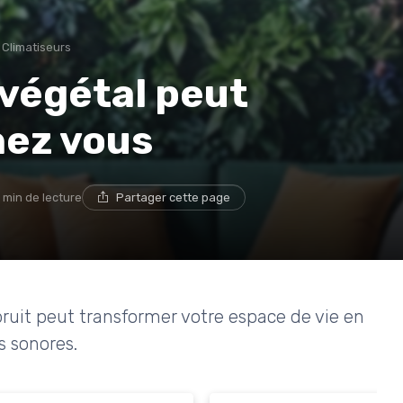
 Climatiseurs
végétal peut
hez vous
 min de lecture
Partager cette page
uit peut transformer votre espace de vie en
s sonores.