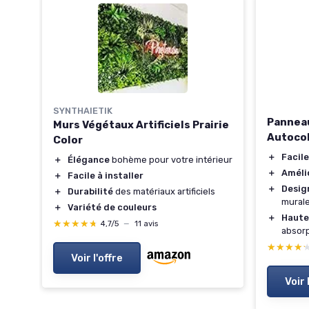
SYNTHAIETIK
Pannea
Murs Végétaux Artificiels Prairie
Autocol
Color
＋
Facile
t de
＋
Élégance
bohème pour votre intérieur
＋
Améli
＋
Facile à installer
＋
Desig
＋
Durabilité
des matériaux artificiels
mural
＋
Variété de couleurs
ité
＋
Haute
★★★★★
★★★★★
4,7/5
—
11 avis
absor
 1M
★★★★
★★★★
Voir l'offre
Voir 