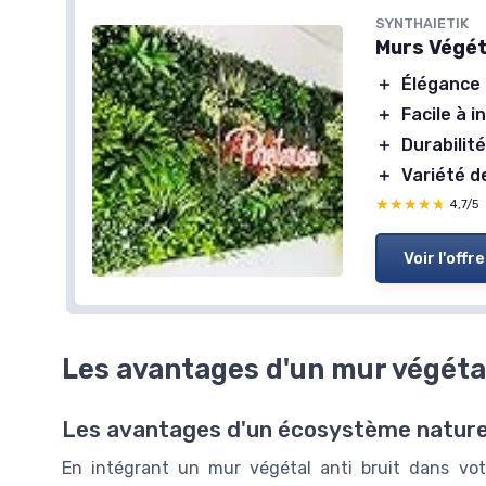
SYNTHAIETIK
Murs Végéta
＋
Élégance
＋
Facile à i
＋
Durabilit
＋
Variété d
★★★★★
★★★★★
4,7/5
Voir l'offre
Les avantages d'un mur végétal
Les avantages d'un écosystème naturel
En intégrant un mur végétal anti bruit dans vot