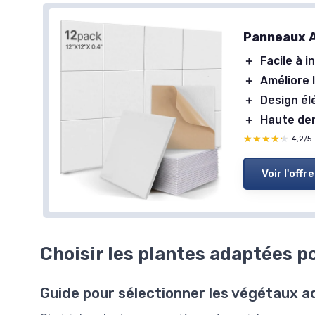
Panneaux A
＋
Facile à i
＋
Améliore 
＋
Design él
＋
Haute de
★★★★★
★★★★★
4,2/5
Voir l'offre
Choisir les plantes adaptées p
Guide pour sélectionner les végétaux 