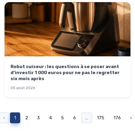
Robot cuiseur : les questions à se poser avant
d'investir 1 000 euros pour ne pas le regretter
six mois après
05 août 2026
‹
1
2
3
4
5
6
...
175
176
›