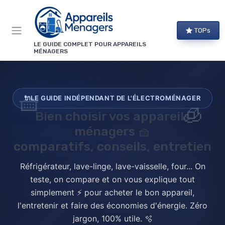
Panneau de gestion des cookies
TOPs
LE GUIDE COMPLET POUR APPAREILS
MÉNAGERS
🧺
🔌
LE GUIDE INDÉPENDANT DE L'ÉLECTROMÉNAGER
🧊
Bien choisir vos
appareils
ménagers
🧺
comparatifs, conseils, entretien
Réfrigérateur, lave-linge, lave-vaisselle, four... On
teste, on compare et on vous explique tout
simplement ⚡ pour acheter le bon appareil,
l'entretenir et faire des économies d'énergie. Zéro
jargon, 100% utile. 🫧