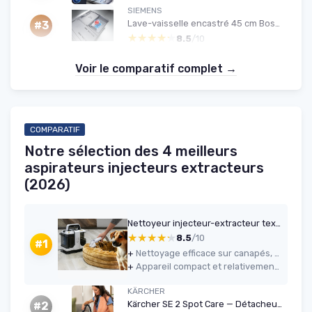
SIEMENS
Lave-vaisselle encastré 45 cm Bosch iQ300
#3
★★★★★
★★★★★
8.5
/10
Voir le comparatif complet →
COMPARATIF
Notre sélection des 4 meilleurs
aspirateurs injecteurs extracteurs
(2026)
Nettoyeur injecteur-extracteur textiles 15 kPa - Sichler
★★★★★
★★★★★
8.5
/10
#1
+
Nettoyage efficace sur canapés, sièges auto, tapis et matelas avec un vrai gain visuel
+
Appareil compact et relativement léger, facile à ranger et à transporter
KÄRCHER
Kärcher SE 2 Spot Care — Détacheur 450 W, 1,5 L
#2