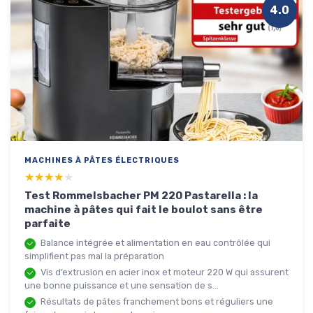
4.0
MACHINES À PÂTES ÉLECTRIQUES
★★★★★
★★★★★
Test Rommelsbacher PM 220 Pastarella : la
machine à pâtes qui fait le boulot sans être
parfaite
Balance intégrée et alimentation en eau contrôlée qui
simplifient pas mal la préparation
Vis d’extrusion en acier inox et moteur 220 W qui assurent
une bonne puissance et une sensation de s...
Résultats de pâtes franchement bons et réguliers une