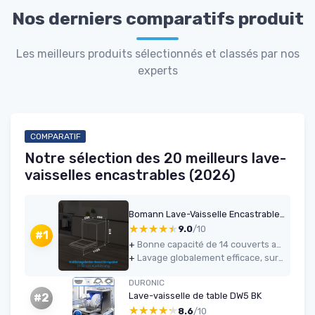
Nos derniers comparatifs produit
Les meilleurs produits sélectionnés et classés par nos
experts
COMPARATIF
Notre sélection des 20 meilleurs lave-
vaisselles encastrables (2026)
Bomann Lave-Vaisselle Encastrable 60 cm GSPE7421VI Blanc - 14 Couverts, Affichage LED, 5 Programmes, Économie d'Énergie, Cuve en Acier Inoxydable, 47 dB, 11L par Cycle
★★★★★
★★★★★
9.0
/10
#1
+
Bonne capacité de 14 couverts avec agencement modulable des paniers
+
Lavage globalement efficace, surtout en programmes ECO et intensif
DURONIC
Lave-vaisselle de table DW5 BK
#2
★★★★★
★★★★★
8.6
/10