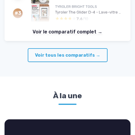
TYROLER BRIGHT TOOLS
Tyroler The Glider D-4 - Lave-vitre magnétique double vitrage
#3
★★★★★
★★★★★
7.6
/10
Voir le comparatif complet →
Voir tous les comparatifs →
À la une