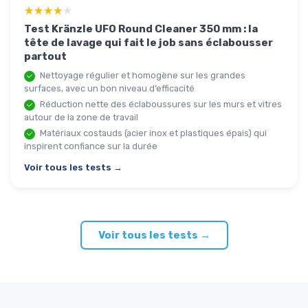
★★★★★
★★★★★
Test Kränzle UFO Round Cleaner 350 mm : la
tête de lavage qui fait le job sans éclabousser
partout
Nettoyage régulier et homogène sur les grandes
surfaces, avec un bon niveau d’efficacité
Réduction nette des éclaboussures sur les murs et vitres
autour de la zone de travail
Matériaux costauds (acier inox et plastiques épais) qui
inspirent confiance sur la durée
Voir tous les tests →
Voir tous les tests →