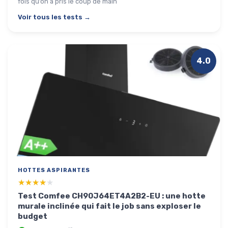
fois qu’on a pris le coup de main
Voir tous les tests →
4.0
HOTTES ASPIRANTES
★★★★★
★★★★★
Test Comfee CH90J64ET4A2B2-EU : une hotte
murale inclinée qui fait le job sans exploser le
budget