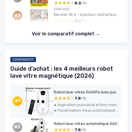
★★★★★
★★★★★
8.3
/10
KÄRCHER
Kärcher SE 6 - Injecteur-extracteur 4 L, Flexible 2-en-1, Accessoires inclus
#3
★★★★★
★★★★★
8.0
/10
Voir le comparatif complet →
COMPARATIF
Guide d'achat : les 4 meilleurs robot
lave vitre magnétique (2026)
Robot lave-vitres 5600Pa avec pulvérisateur & télécommande
★★★★★
★★★★★
7.8
/10
#1
+
Aspiration puissante et bon maintien sur la vitre (5600 Pa)
+
Pulvérisation d’eau automatique pratique avec réservoir de 35 ml
Robot lave-vitres automatique 5600 Pa
#2
★★★★★
★★★★★
7.8
/10