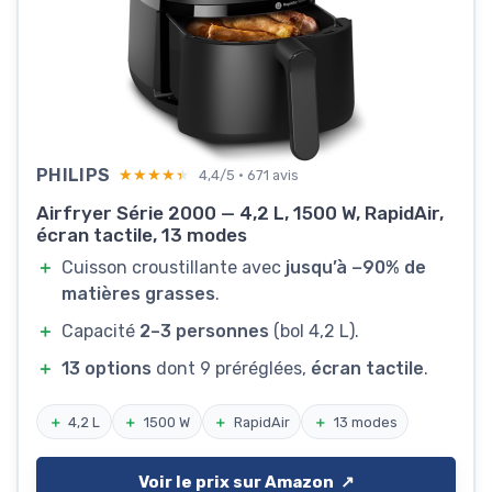
PHILIPS
★★★★★
★★★★★
4,4/5 · 671 avis
Airfryer Série 2000 — 4,2 L, 1500 W, RapidAir,
écran tactile, 13 modes
＋
Cuisson croustillante avec
jusqu’à −90% de
matières grasses
.
＋
Capacité
2–3 personnes
(bol 4,2 L).
＋
13 options
dont 9 préréglées,
écran tactile
.
＋
4,2 L
＋
1500 W
＋
RapidAir
＋
13 modes
Voir le prix sur Amazon ↗️