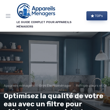
Panneau de gestion des cookies
TOPs
LE GUIDE COMPLET POUR APPAREILS
MÉNAGERS
Appareils ménagers
Gros Électroménager
Réfrigérateurs et Con
Optimisez la qualité de votre
eau avec un filtre pour
→ Je m'abonne