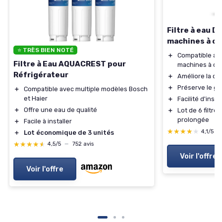
Filtre à eau D
machines à ca
⭐ TRÈS BIEN NOTÉ
＋
Compatible av
Filtre à Eau AQUACREST pour
machines à ca
Réfrigérateur
＋
Améliore la qua
＋
Préserve le go
＋
Compatible avec multiple modèles Bosch
et Haier
＋
Facilité d'insta
＋
Offre une eau de qualité
＋
Lot de 6 filtre
prolongée
＋
Facile à installer
★★★★★
★★★★★
4,1/5
—
＋
Lot économique de 3 unités
★★★★★
★★★★★
4,5/5
—
752 avis
Voir l'offre
Voir l'offre