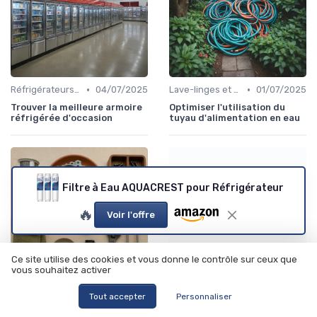
•
•
Réfrigérateurs et Congélateurs
04/07/2025
Lave-linges et Sèche-linges
01/07/2025
Trouver la meilleure armoire
Optimiser l'utilisation du
réfrigérée d'occasion
tuyau d'alimentation en eau
Filtre à Eau AQUACREST pour Réfrigérateur
Ce que vous devez
🔥
Voir l'offre
savoir...
Ce site utilise des cookies et vous donne le contrôle sur ceux que
vous souhaitez activer
•
•
Tout accepter
Personnaliser
Lave-vaisselles
05/08/2026
Lave-linges et Sèche-linges
05/08/2026
Comprendre le rôle crucial
Ce que vous devez savoir sur