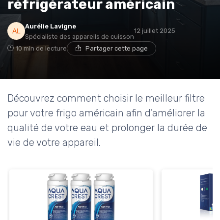
réfrigérateur américain
* En m'inscrivant, j'accepte de recevoir la newsletter
Aurélie Lavigne
12 juillet 2025
d'Appareils Ménagers et les offres de ses partenaires.
Spécialiste des appareils de cuisson
10 min de lecture
Partager cette page
Découvrez comment choisir le meilleur filtre
pour votre frigo américain afin d'améliorer la
qualité de votre eau et prolonger la durée de
vie de votre appareil.