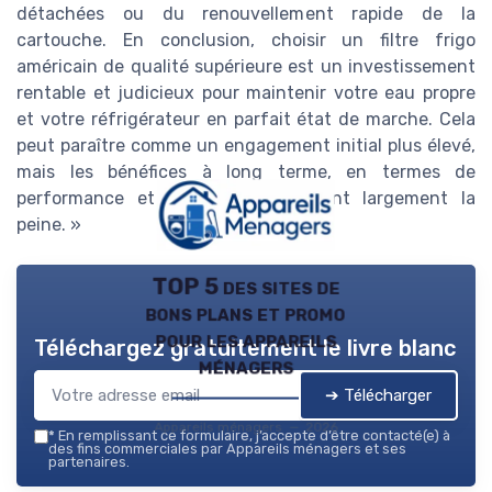
détachées ou du renouvellement rapide de la
cartouche. En conclusion, choisir un filtre frigo
américain de qualité supérieure est un investissement
rentable et judicieux pour maintenir votre eau propre
et votre réfrigérateur en parfait état de marche. Cela
peut paraître comme un engagement initial plus élevé,
mais les bénéfices à long terme, en termes de
performance et de durabilité, valent largement la
peine. »
TOP 5 des sites de
bons plans et promo
pour les appareils
Téléchargez gratuitement le livre blanc
ménagers
➔ Télécharger
Appareils ménagers — 2026
*
En remplissant ce formulaire, j’accepte d’être contacté(e) à
des fins commerciales par Appareils ménagers et ses
partenaires.