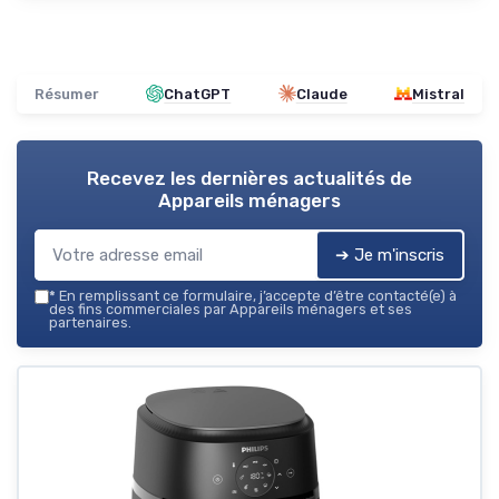
Résumer
ChatGPT
Claude
Mistral
Recevez les dernières actualités de
Appareils ménagers
➔ Je m'inscris
*
En remplissant ce formulaire, j’accepte d’être contacté(e) à
des fins commerciales par Appareils ménagers et ses
partenaires.