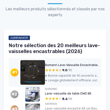
Les meilleurs produits sélectionnés et classés par nos
experts
COMPARATIF
Notre sélection des 20 meilleurs lave-
vaisselles encastrables (2026)
Bomann Lave-Vaisselle Encastrable 60 cm GSPE7421VI Blanc - 14 Couverts, Affichage LED, 5 Programmes, Économie d'Énergie, Cuve en Acier Inoxydable, 47 dB, 11L par Cycle
★★★★★
★★★★★
9.0
/10
#1
+
Bonne capacité de 14 couverts avec agencement modulable des paniers
+
Lavage globalement efficace, surtout en programmes ECO et intensif
DURONIC
Lave-vaisselle de table DW5 BK
#2
★★★★★
★★★★★
8.6
/10
SIEMENS
Lave-vaisselle encastré 45 cm Bosch iQ300
#3