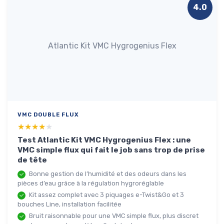
4.0
Atlantic Kit VMC Hygrogenius Flex
VMC DOUBLE FLUX
★★★★★
★★★★★
Test Atlantic Kit VMC Hygrogenius Flex : une
VMC simple flux qui fait le job sans trop de prise
de tête
Bonne gestion de l’humidité et des odeurs dans les
pièces d’eau grâce à la régulation hygroréglable
Kit assez complet avec 3 piquages e-Twist&Go et 3
bouches Line, installation facilitée
Bruit raisonnable pour une VMC simple flux, plus discret