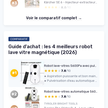
Kärcher SE 6 - Injecteur-extracteur 4 L, Flexible 2-en-1, Accessoires inclus
#3
★★★★★
★★★★★
8.0
/10
Voir le comparatif complet →
COMPARATIF
Guide d'achat : les 4 meilleurs robot
lave vitre magnétique (2026)
Robot lave-vitres 5600Pa avec pulvérisateur & télécommande
★★★★★
★★★★★
7.8
/10
#1
+
Aspiration puissante et bon maintien sur la vitre (5600 Pa)
+
Pulvérisation d’eau automatique pratique avec réservoir de 35 ml
Robot lave-vitres automatique 5600 Pa
#2
★★★★★
★★★★★
7.8
/10
TYROLER BRIGHT TOOLS