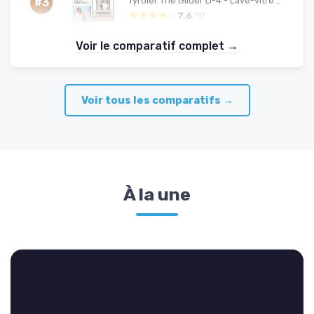
Tyroler The Glider D-4 - Lave-vitre magnétique double vitrage
#3
★★★★★
★★★★★
7.6
/10
Voir le comparatif complet →
Voir tous les comparatifs →
À la une