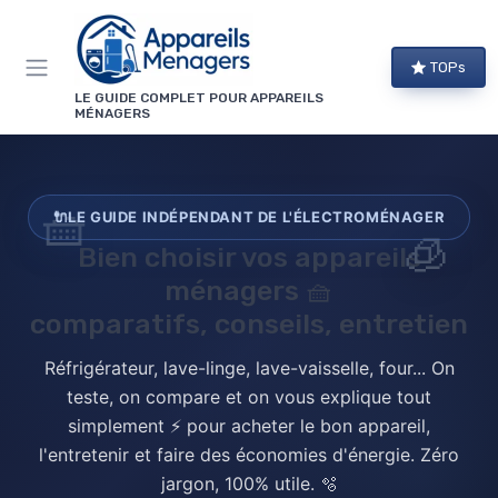
Panneau de gestion des cookies
TOPs
LE GUIDE COMPLET POUR APPAREILS
MÉNAGERS
🧺
🔌
LE GUIDE INDÉPENDANT DE L'ÉLECTROMÉNAGER
🧊
Bien choisir vos
appareils
ménagers
🧺
comparatifs, conseils, entretien
Réfrigérateur, lave-linge, lave-vaisselle, four... On
teste, on compare et on vous explique tout
simplement ⚡ pour acheter le bon appareil,
l'entretenir et faire des économies d'énergie. Zéro
jargon, 100% utile. 🫧