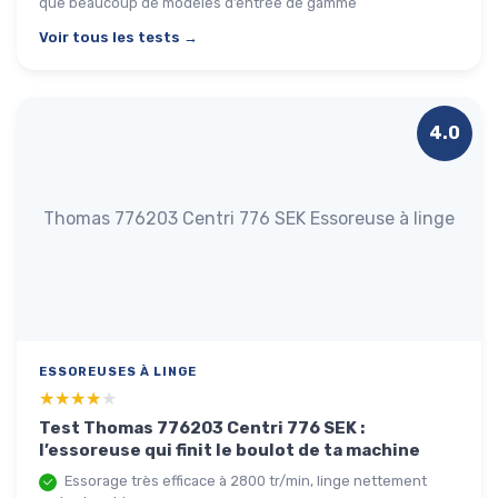
que beaucoup de modèles d’entrée de gamme
Voir tous les tests →
4.0
Thomas 776203 Centri 776 SEK Essoreuse à linge
ESSOREUSES À LINGE
★★★★★
★★★★★
Test Thomas 776203 Centri 776 SEK :
l’essoreuse qui finit le boulot de ta machine
Essorage très efficace à 2800 tr/min, linge nettement