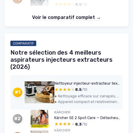
★★★★★
★★★★★
8.5
/10
Voir le comparatif complet →
COMPARATIF
Notre sélection des 4 meilleurs
aspirateurs injecteurs extracteurs
(2026)
Nettoyeur injecteur-extracteur textiles 15 kPa - Sichler
★★★★★
★★★★★
8.5
/10
#1
+
Nettoyage efficace sur canapés, sièges auto, tapis et matelas avec un vrai gain visuel
+
Appareil compact et relativement léger, facile à ranger et à transporter
KÄRCHER
Kärcher SE 2 Spot Care — Détacheur 450 W, 1,5 L
#2
★★★★★
★★★★★
8.3
/10
KÄRCHER