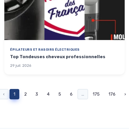
ÉPILATEURS ET RASOIRS ÉLECTRIQUES
Top Tondeuses cheveux professionnelles
29 juil. 2026
‹
1
2
3
4
5
6
...
175
176
›