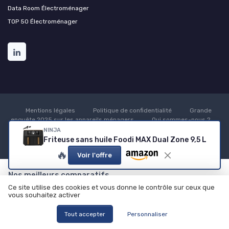
Data Room Électroménager
TOP 50 Électroménager
Mentions légales
Politique de confidentialité
Grande
enquête 2025 sur les appareils ménagers
Qui sommes-nous ?
Notre méthodologie de test et de sélection
NINJA
Friteuse sans huile Foodi MAX Dual Zone 9,5 L
© Appareils ménagers 2026
🔥
Voir l'offre
Nos meilleurs comparatifs
Ce site utilise des cookies et vous donne le contrôle sur ceux que
Appareils de Cuisine
Entretien de la Maison
vous souhaitez activer
Meilleurs réfrigérateurs
Meilleurs aspirateurs balais
Tout accepter
Personnaliser
Comparatif airfryer
Comparatif aspirateurs robots
TOP congélateurs
TOP lave-vaisselles pose libre