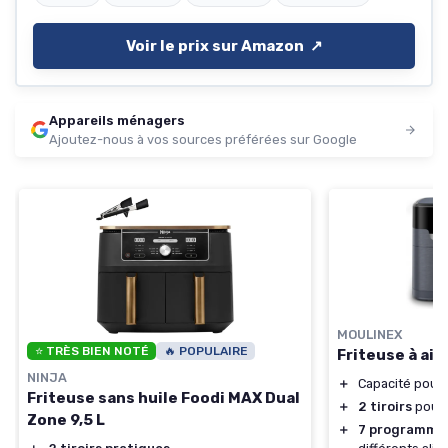
Voir le prix sur Amazon ↗️
Appareils ménagers
Ajoutez-nous à vos sources préférées sur Google
MOULINEX
⭐ TRÈS BIEN NOTÉ
🔥 POPULAIRE
Friteuse à air
NINJA
＋
Capacité pour 
Friteuse sans huile Foodi MAX Dual
＋
2 tiroirs
pour 
Zone 9,5 L
＋
7 programmes