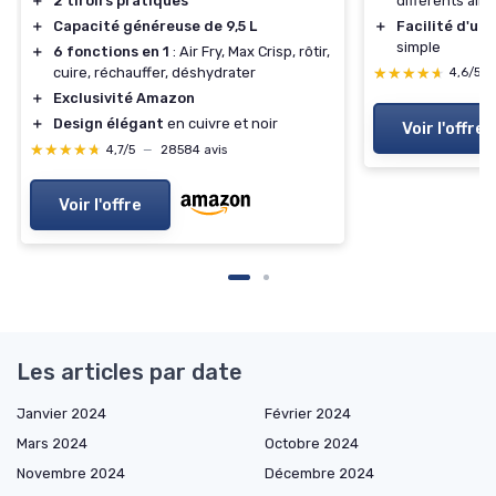
différents ali
＋
2 tiroirs pratiques
＋
Facilité d'uti
＋
Capacité généreuse de 9,5 L
simple
＋
6 fonctions en 1
: Air Fry, Max Crisp, rôtir,
★★★★★
★★★★★
cuire, réchauffer, déshydrater
4,6/5
＋
Exclusivité Amazon
＋
Design élégant
en cuivre et noir
Voir l'offre
★★★★★
★★★★★
4,7/5
—
28584 avis
Voir l'offre
Les articles par date
Janvier 2024
Février 2024
Mars 2024
Octobre 2024
Novembre 2024
Décembre 2024