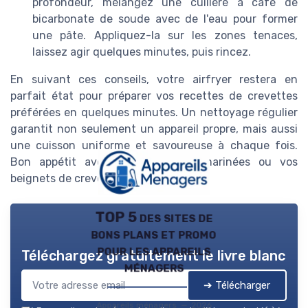
profondeur, mélangez une cuillère à café de
bicarbonate de soude avec de l'eau pour former
une pâte. Appliquez-la sur les zones tenaces,
laissez agir quelques minutes, puis rincez.
En suivant ces conseils, votre airfryer restera en
parfait état pour préparer vos recettes de crevettes
préférées en quelques minutes. Un nettoyage régulier
garantit non seulement un appareil propre, mais aussi
une cuisson uniforme et savoureuse à chaque fois.
Bon appétit avec vos crevettes marinées ou vos
beignets de crevettes !
TOP 5 des sites de
bons plans et promo
pour les appareils
Téléchargez gratuitement le livre blanc
ménagers
➔ Télécharger
Appareils ménagers — 2026