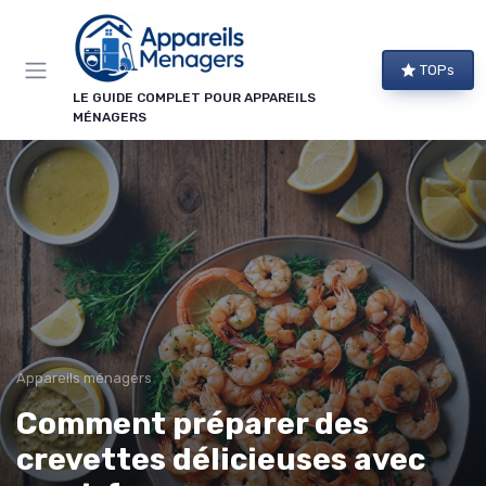
Panneau de gestion des cookies
TOPs
LE GUIDE COMPLET POUR APPAREILS
MÉNAGERS
Appareils ménagers
Comment préparer des
crevettes délicieuses avec
→ Je m'abonne