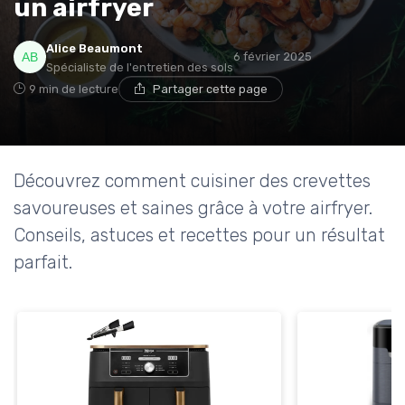
un airfryer
* En m'inscrivant, j'accepte de recevoir la newsletter
Alice Beaumont
6 février 2025
d'Appareils Ménagers et les offres de ses partenaires.
Spécialiste de l'entretien des sols
9 min de lecture
Partager cette page
Découvrez comment cuisiner des crevettes
savoureuses et saines grâce à votre airfryer.
Conseils, astuces et recettes pour un résultat
parfait.