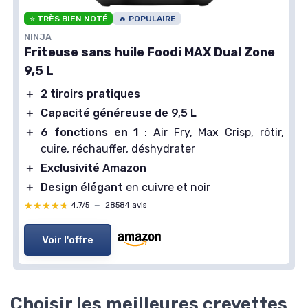
⭐ TRÈS BIEN NOTÉ
🔥 POPULAIRE
NINJA
Friteuse sans huile Foodi MAX Dual Zone
9,5 L
＋
2 tiroirs pratiques
＋
Capacité généreuse de 9,5 L
＋
6 fonctions en 1
: Air Fry, Max Crisp, rôtir,
cuire, réchauffer, déshydrater
＋
Exclusivité Amazon
＋
Design élégant
en cuivre et noir
★★★★★
★★★★★
4,7/5
—
28584 avis
Voir l'offre
Choisir les meilleures crevettes