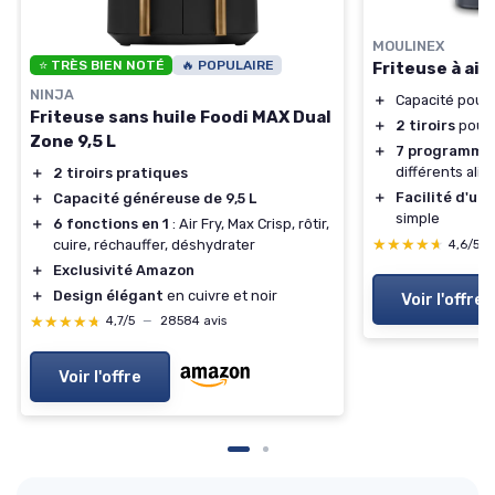
MOULINEX
⭐ TRÈS BIEN NOTÉ
🔥 POPULAIRE
Friteuse à air
NINJA
＋
Capacité pour 
Friteuse sans huile Foodi MAX Dual
＋
2 tiroirs
pour 
Zone 9,5 L
＋
7 programmes
différents ali
＋
2 tiroirs pratiques
＋
Facilité d'uti
＋
Capacité généreuse de 9,5 L
simple
＋
6 fonctions en 1
: Air Fry, Max Crisp, rôtir,
★★★★★
★★★★★
cuire, réchauffer, déshydrater
4,6/5
＋
Exclusivité Amazon
＋
Design élégant
en cuivre et noir
Voir l'offre
★★★★★
★★★★★
4,7/5
—
28584 avis
Voir l'offre