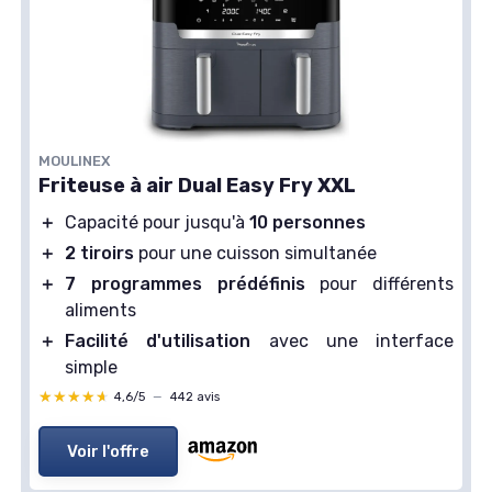
MOULINEX
Friteuse à air Dual Easy Fry XXL
＋
Capacité pour jusqu'à
10 personnes
＋
2 tiroirs
pour une cuisson simultanée
＋
7 programmes prédéfinis
pour différents
aliments
＋
Facilité d'utilisation
avec une interface
simple
★★★★★
★★★★★
4,6/5
—
442 avis
Voir l'offre