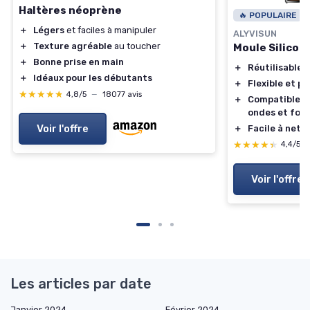
Haltères néoprène
🔥 POPULAIRE
＋
Légers
et faciles à manipuler
ALYVISUN
＋
Texture agréable
au toucher
Moule Silicone
＋
Bonne prise en main
＋
Réutilisable
＋
Idéaux pour les débutants
＋
Flexible et pl
★★★★★
★★★★★
4,8/5
—
18077 avis
＋
Compatible av
ondes et four
Voir l'offre
＋
Facile à nett
★★★★★
★★★★★
4,4/5
Voir l'offre
Les articles par date
Janvier 2024
Février 2024