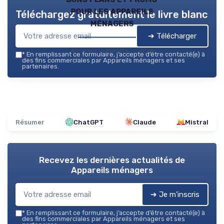
pour les appareils
Téléchargez gratuitement le livre blanc
ménagers
➔ Télécharger
Appareils ménagers — 2026
*
En remplissant ce formulaire, j’accepte d’être contacté(e) à
des fins commerciales par Appareils ménagers et ses
partenaires.
Résumer
ChatGPT
Claude
Mistral
Recevez les dernières actualités de
Appareils ménagers
➔ Je m'inscris
*
En remplissant ce formulaire, j’accepte d’être contacté(e) à
des fins commerciales par Appareils ménagers et ses