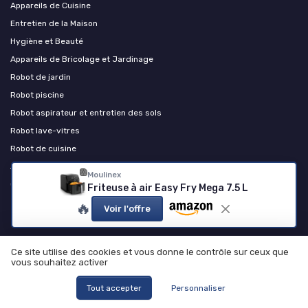
Appareils de Cuisine
Entretien de la Maison
Hygiène et Beauté
Appareils de Bricolage et Jardinage
Robot de jardin
Robot piscine
Robot aspirateur et entretien des sols
Robot lave-vitres
Robot de cuisine
Autres produits et accessoires
Moulinex
Chauffage et confort thermique
Friteuse à air Easy Fry Mega 7.5 L
🔥
Voir l'offre
Les plus lus
Comprendre et résoudre les codes d'erreur de votre lave-linge Valberg
Ce site utilise des cookies et vous donne le contrôle sur ceux que
vous souhaitez activer
Comment réinitialiser votre machine à café Krups à grain EA81
Que penser de l'airfryer Silvercrest ?
Tout accepter
Personnaliser
Téléchargez gratuitement le livre de recettes pour airfryer Philips en