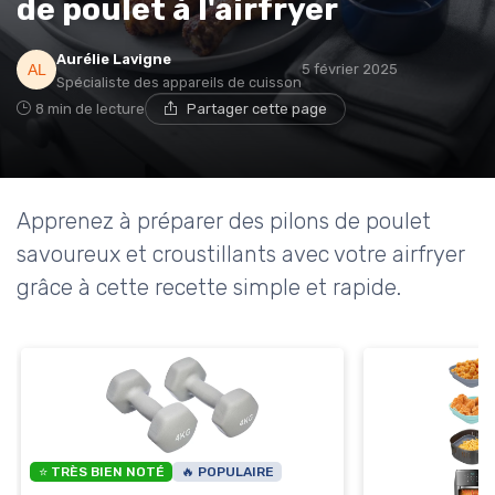
de poulet à l'airfryer
* En m'inscrivant, j'accepte de recevoir la newsletter
Aurélie Lavigne
5 février 2025
d'Appareils Ménagers et les offres de ses partenaires.
Spécialiste des appareils de cuisson
8 min de lecture
Partager cette page
Non merci, peut-être plus tard
Apprenez à préparer des pilons de poulet
savoureux et croustillants avec votre airfryer
grâce à cette recette simple et rapide.
⭐ TRÈS BIEN NOTÉ
🔥 POPULAIRE