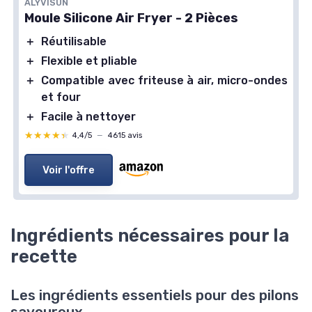
ALYVISUN
Moule Silicone Air Fryer - 2 Pièces
＋
Réutilisable
＋
Flexible et pliable
＋
Compatible avec friteuse à air, micro-ondes
et four
＋
Facile à nettoyer
★★★★★
★★★★★
4,4/5
—
4615 avis
Voir l'offre
Ingrédients nécessaires pour la
recette
Les ingrédients essentiels pour des pilons
savoureux