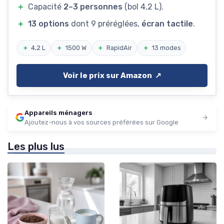
＋
Capacité
2–3 personnes
(bol 4,2 L).
＋
13 options
dont 9 préréglées,
écran tactile
.
＋
4,2 L
＋
1500 W
＋
RapidAir
＋
13 modes
Voir le prix sur Amazon ↗️
Appareils ménagers
Ajoutez-nous à vos sources préférées sur Google
Les plus lus