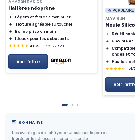
AMAZON BASICS
Haltères néoprène
🔥 POPULAIRE
＋
Légers
et faciles à manipuler
ALYVISUN
＋
Texture agréable
au toucher
Moule Silicone
＋
Bonne prise en main
＋
Réutilisable
＋
Idéaux pour les débutants
＋
Flexible et pl
★★★★★
★★★★★
4,8/5
—
18077 avis
＋
Compatible av
ondes et four
Voir l'offre
＋
Facile à nett
★★★★★
★★★★★
4,4/5
Voir l'offre
SOMMAIRE
Les avantages de l'airfryer pour cuisiner le poulet
Ingrédients nécessaires pour la recette