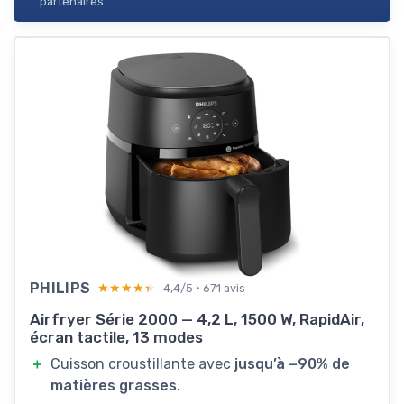
partenaires.
PHILIPS
★★★★★
★★★★★
4,4/5 · 671 avis
Airfryer Série 2000 — 4,2 L, 1500 W, RapidAir,
écran tactile, 13 modes
＋
Cuisson croustillante avec
jusqu’à −90% de
matières grasses
.