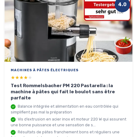
4.0
MACHINES À PÂTES ÉLECTRIQUES
★★★★★
★★★★★
Test Rommelsbacher PM 220 Pastarella : la
machine à pâtes qui fait le boulot sans être
parfaite
Balance intégrée et alimentation en eau contrôlée qui
simplifient pas mal la préparation
Vis d’extrusion en acier inox et moteur 220 W qui assurent
une bonne puissance et une sensation de s...
Résultats de pâtes franchement bons et réguliers une