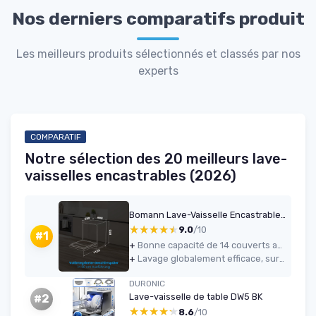
Nos derniers comparatifs produit
Les meilleurs produits sélectionnés et classés par nos
experts
COMPARATIF
Notre sélection des 20 meilleurs lave-
vaisselles encastrables (2026)
Bomann Lave-Vaisselle Encastrable 60 cm GSPE7421VI Blanc - 14 Couverts, Affichage LED, 5 Programmes, Économie d'Énergie, Cuve en Acier Inoxydable, 47 dB, 11L par Cycle
★★★★★
★★★★★
9.0
/10
#1
+
Bonne capacité de 14 couverts avec agencement modulable des paniers
+
Lavage globalement efficace, surtout en programmes ECO et intensif
DURONIC
Lave-vaisselle de table DW5 BK
#2
★★★★★
★★★★★
8.6
/10