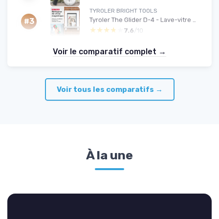
TYROLER BRIGHT TOOLS
Tyroler The Glider D-4 - Lave-vitre magnétique double vitrage
#3
★★★★★
★★★★★
7.6
/10
Voir le comparatif complet →
Voir tous les comparatifs →
À la une