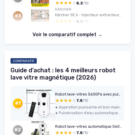
★★★★★
★★★★★
8.3
/10
KÄRCHER
Kärcher SE 6 - Injecteur-extracteur 4 L, Flexible 2-en-1, Accessoires inclus
#3
★★★★★
★★★★★
8.0
/10
Voir le comparatif complet →
COMPARATIF
Guide d'achat : les 4 meilleurs robot
lave vitre magnétique (2026)
Robot lave-vitres 5600Pa avec pulvérisateur & télécommande
★★★★★
★★★★★
7.8
/10
#1
+
Aspiration puissante et bon maintien sur la vitre (5600 Pa)
+
Pulvérisation d’eau automatique pratique avec réservoir de 35 ml
Robot lave-vitres automatique 5600 Pa
#2
★★★★★
★★★★★
7.8
/10