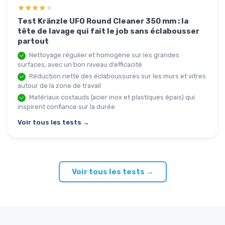
★★★★★
★★★★★
Test Kränzle UFO Round Cleaner 350 mm : la
tête de lavage qui fait le job sans éclabousser
partout
Nettoyage régulier et homogène sur les grandes
surfaces, avec un bon niveau d’efficacité
Réduction nette des éclaboussures sur les murs et vitres
autour de la zone de travail
Matériaux costauds (acier inox et plastiques épais) qui
inspirent confiance sur la durée
Voir tous les tests →
Voir tous les tests →