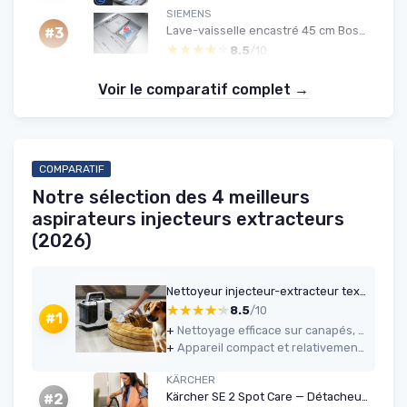
SIEMENS
Lave-vaisselle encastré 45 cm Bosch iQ300
#3
★★★★★
★★★★★
8.5
/10
Voir le comparatif complet →
COMPARATIF
Notre sélection des 4 meilleurs
aspirateurs injecteurs extracteurs
(2026)
Nettoyeur injecteur-extracteur textiles 15 kPa - Sichler
★★★★★
★★★★★
8.5
/10
#1
+
Nettoyage efficace sur canapés, sièges auto, tapis et matelas avec un vrai gain visuel
+
Appareil compact et relativement léger, facile à ranger et à transporter
KÄRCHER
Kärcher SE 2 Spot Care — Détacheur 450 W, 1,5 L
#2