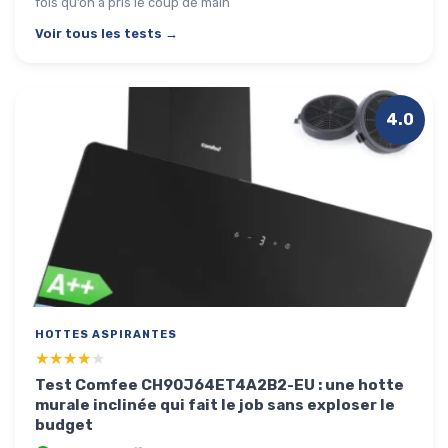
fois qu’on a pris le coup de main
Voir tous les tests →
4.0
HOTTES ASPIRANTES
★★★★★
★★★★★
Test Comfee CH90J64ET4A2B2-EU : une hotte
murale inclinée qui fait le job sans exploser le
budget