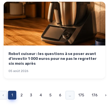
Robot cuiseur : les questions à se poser avant
d'investir 1 000 euros pour ne pas le regretter
six mois après
05 août 2026
‹
1
2
3
4
5
6
...
175
176
›