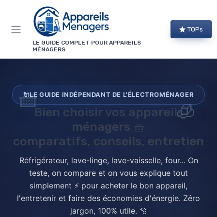
Panneau de gestion des cookies
TOPs
LE GUIDE COMPLET POUR APPAREILS
MÉNAGERS
🧺
🔌
LE GUIDE INDÉPENDANT DE L'ÉLECTROMÉNAGER
🧊
Bien choisir vos
appareils
ménagers
🧺
comparatifs, conseils, entretien
Réfrigérateur, lave-linge, lave-vaisselle, four... On
teste, on compare et on vous explique tout
simplement ⚡ pour acheter le bon appareil,
l'entretenir et faire des économies d'énergie. Zéro
jargon, 100% utile. 🫧