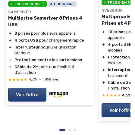
⭐ TRÈS BIEN NO
⭐ TRÈS BIEN NOTÉ
🔥 POPULAIRE
NVEESHOX
SAMERIVER
Multiprise El
Multiprise Sameriver 8 Prises 4
Prises et 4 Po
USB
＋
10 prises
pour
＋
8 prises
pour plusieurs appareils
appareils
＋
4 ports USB
pour chargement rapide
＋
4 ports USB
p
＋
Interrupteur
pour une utilisation
mobiles
pratique
＋
Protection co
＋
Protection contre les surtensions
incluse
＋
Câble de 2M
pour une flexibilité
＋
Interrupteur
d'utilisation
facilement
★★★★★
★★★★★
4,7/5
—
5158 avis
＋
Câble de 2m
p
l'installation
Voir l'offre
★★★★★
★★★★★
4,6/5
Voir l'offre