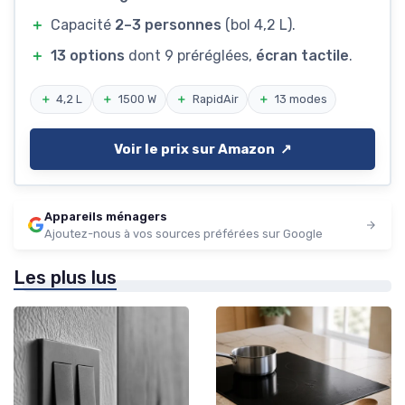
＋
Capacité
2–3 personnes
(bol 4,2 L).
＋
13 options
dont 9 préréglées,
écran tactile
.
＋
4,2 L
＋
1500 W
＋
RapidAir
＋
13 modes
Voir le prix sur Amazon ↗️
Appareils ménagers
Ajoutez-nous à vos sources préférées sur Google
Les plus lus