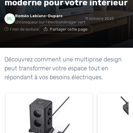
moderne pour votre intérieur
* En m'inscrivant, j'accepte de recevoir la newsletter
Roméo Leblanc-Duparc
d'Appareils Ménagers et les offres de ses partenaires.
11 octobre 2025
Chroniqueur sur l'électroménager vert
7 min de lecture
Partager cette page
Non merci, peut-être plus tard
Découvrez comment une multiprise design
peut transformer votre espace tout en
répondant à vos besoins électriques.