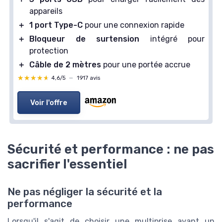
appareils
＋
1 port Type-C
pour une connexion rapide
＋
Bloqueur de surtension
intégré pour
protection
＋
Câble de 2 mètres
pour une portée accrue
★★★★★
★★★★★
4,6/5
—
1917 avis
Voir l'offre
Sécurité et performance : ne pas
sacrifier l'essentiel
Ne pas négliger la sécurité et la
performance
Lorsqu'il s'agit de choisir une multiprise ayant un