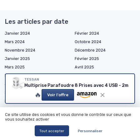
Les articles par date
Janvier 2024
Février 2024
Mars 2024
Octobre 2024
Novembre 2024
Décembre 2024
Janvier 2025
Février 2025
Mars 2025
Avril 2025
Mai 2025
Juin 2025
TESSAN
Juillet 2025
Août 2025
Multiprise Parafoudre 8 Prises avec 4 USB - 2m
Septembre 2025
Octobre 2025
🔥
Voir l'offre
Novembre 2025
Décembre 2025
Janvier 2026
Février 2026
Ce site utilise des cookies et vous donne le contrôle sur ceux que
Mars 2026
Avril 2026
vous souhaitez activer
Mai 2026
Juin 2026
Tout accepter
Personnaliser
Juillet 2026
Août 2026