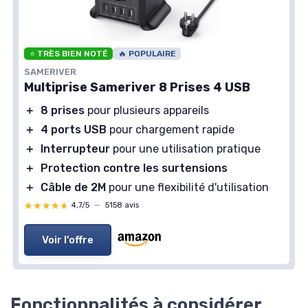
⭐ TRÈS BIEN NOTÉ
🔥 POPULAIRE
SAMERIVER
Multiprise Sameriver 8 Prises 4 USB
＋
8 prises
pour plusieurs appareils
＋
4 ports USB
pour chargement rapide
＋
Interrupteur
pour une utilisation pratique
＋
Protection contre les surtensions
＋
Câble de 2M
pour une flexibilité d'utilisation
★★★★★
★★★★★
4,7/5
—
5158 avis
Voir l'offre
Fonctionnalités à considérer