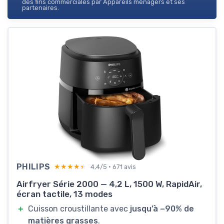
des fins commerciales par Appareils ménagers et ses
partenaires.
PHILIPS
★★★★★
★★★★★
4,4/5 · 671 avis
Airfryer Série 2000 — 4,2 L, 1500 W, RapidAir,
écran tactile, 13 modes
＋
Cuisson croustillante avec
jusqu’à −90% de
matières grasses
.