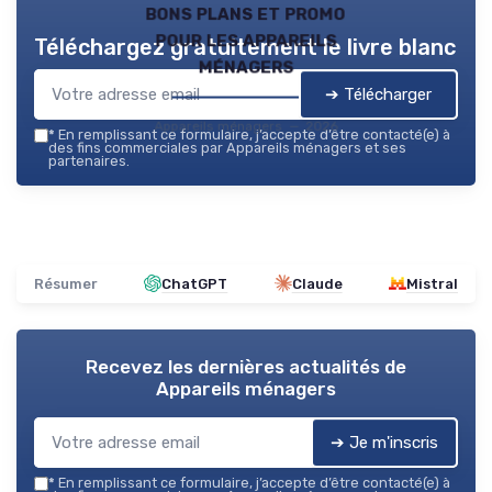
bons plans et promo
pour les appareils
Téléchargez gratuitement le livre blanc
ménagers
➔ Télécharger
Appareils ménagers — 2026
*
En remplissant ce formulaire, j’accepte d’être contacté(e) à
des fins commerciales par Appareils ménagers et ses
partenaires.
Résumer
ChatGPT
Claude
Mistral
Recevez les dernières actualités de
Appareils ménagers
➔ Je m'inscris
*
En remplissant ce formulaire, j’accepte d’être contacté(e) à