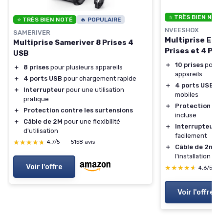
⭐ TRÈS BIEN NO
⭐ TRÈS BIEN NOTÉ
🔥 POPULAIRE
NVEESHOX
SAMERIVER
Multiprise El
Multiprise Sameriver 8 Prises 4
Prises et 4 Po
USB
＋
10 prises
pour
＋
8 prises
pour plusieurs appareils
appareils
＋
4 ports USB
pour chargement rapide
＋
4 ports USB
p
＋
Interrupteur
pour une utilisation
mobiles
pratique
＋
Protection co
＋
Protection contre les surtensions
incluse
＋
Câble de 2M
pour une flexibilité
＋
Interrupteur
d'utilisation
facilement
★★★★★
★★★★★
4,7/5
—
5158 avis
＋
Câble de 2m
p
l'installation
Voir l'offre
★★★★★
★★★★★
4,6/5
Voir l'offre