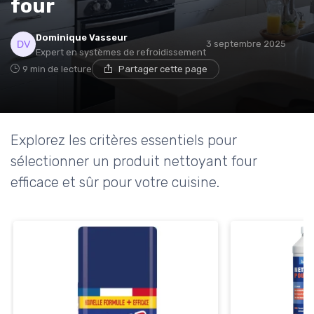
four
* En m'inscrivant, j'accepte de recevoir la newsletter
Dominique Vasseur
3 septembre 2025
d'Appareils Ménagers et les offres de ses partenaires.
Expert en systèmes de refroidissement
9 min de lecture
Partager cette page
Explorez les critères essentiels pour
sélectionner un produit nettoyant four
efficace et sûr pour votre cuisine.