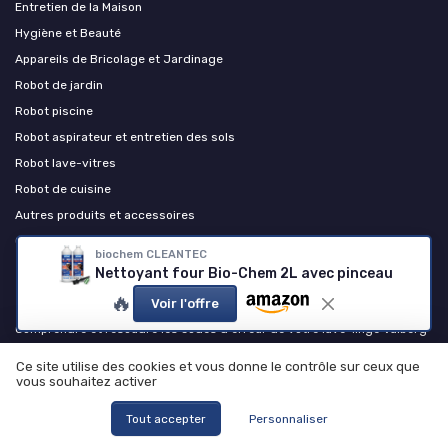
Entretien de la Maison
Hygiène et Beauté
Appareils de Bricolage et Jardinage
Robot de jardin
Robot piscine
Robot aspirateur et entretien des sols
Robot lave-vitres
Robot de cuisine
Autres produits et accessoires
Chauffage et confort thermique
biochem CLEANTEC
Nettoyant four Bio-Chem 2L avec pinceau
Les plus lus
🔥
Voir l'offre
Comprendre et résoudre les codes d'erreur de votre lave-linge Valberg
Comment réinitialiser votre machine à café Krups à grain EA81
Ce site utilise des cookies et vous donne le contrôle sur ceux que
Que penser de l'airfryer Silvercrest ?
vous souhaitez activer
Téléchargez gratuitement le livre de recettes pour airfryer Philips en
Tout accepter
Personnaliser
PDF