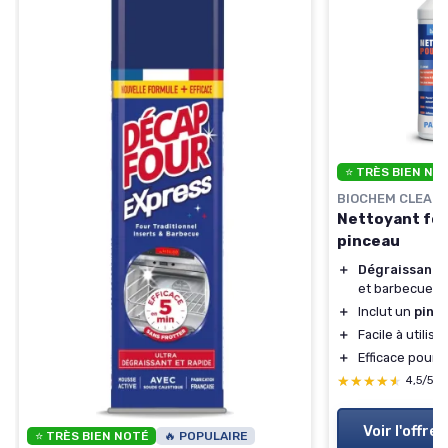
⭐ TRÈS BIEN NO
BIOCHEM CLEAN
Nettoyant fou
pinceau
＋
Dégraissant 
et barbecue
＋
Inclut un
pinc
＋
Facile à utilise
＋
Efficace pour
c
★★★★★
★★★★★
4,5/5
Voir l'offre
⭐ TRÈS BIEN NOTÉ
🔥 POPULAIRE