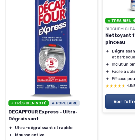
⭐ TRÈS BIEN NO
BIOCHEM CLEAN
Nettoyant fou
pinceau
＋
Dégraissant 
et barbecue
＋
Inclut un
pinc
＋
Facile à utilise
＋
Efficace pour
c
★★★★★
★★★★★
4,5/5
Voir l'offre
⭐ TRÈS BIEN NOTÉ
🔥 POPULAIRE
DECAPFOUR Express - Ultra-
Dégraissant
＋
Ultra-dégraissant
et
rapide
＋
Mousse active