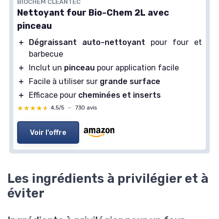
BIOCHEM CLEANTEC
Nettoyant four Bio-Chem 2L avec
pinceau
＋
Dégraissant auto-nettoyant
pour four et
barbecue
＋
Inclut un
pinceau
pour application facile
＋
Facile à utiliser sur
grande surface
＋
Efficace pour
cheminées et inserts
★★★★★
★★★★★
4,5/5
—
730 avis
Voir l'offre
Les ingrédients à privilégier et à
éviter