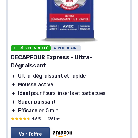
⭐ TRÈS BIEN NOTÉ
🔥 POPULAIRE
DECAPFOUR Express - Ultra-
Dégraissant
＋
Ultra-dégraissant
et
rapide
＋
Mousse active
＋
Idéal
pour fours, inserts et barbecues
＋
Super puissant
＋
Efficace
en 5 min
★★★★★
★★★★★
4,6/5
—
1361 avis
Voir l'offre