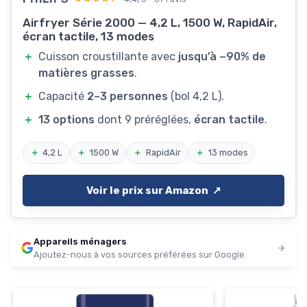
Airfryer Série 2000 — 4,2 L, 1500 W, RapidAir,
écran tactile, 13 modes
＋
Cuisson croustillante avec
jusqu’à −90% de
matières grasses
.
＋
Capacité
2–3 personnes
(bol 4,2 L).
＋
13 options
dont 9 préréglées,
écran tactile
.
＋
4,2 L
＋
1500 W
＋
RapidAir
＋
13 modes
Voir le prix sur Amazon ↗️
Appareils ménagers
Ajoutez-nous à vos sources préférées sur Google