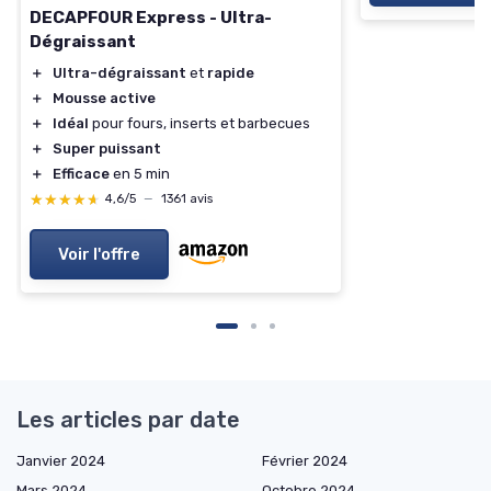
DECAPFOUR Express - Ultra-
Dégraissant
＋
Ultra-dégraissant
et
rapide
＋
Mousse active
＋
Idéal
pour fours, inserts et barbecues
＋
Super puissant
＋
Efficace
en 5 min
★★★★★
★★★★★
4,6/5
—
1361 avis
Voir l'offre
Les articles par date
Janvier 2024
Février 2024
Mars 2024
Octobre 2024