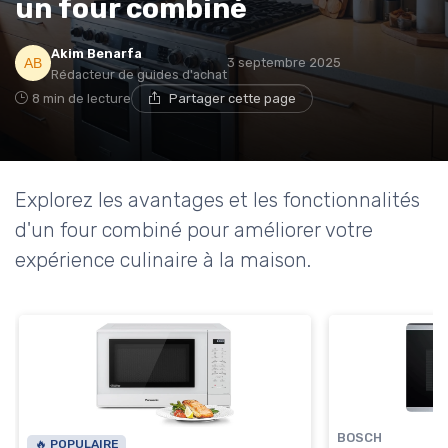
un four combiné
Akim Benarfa
3 septembre 2025
Rédacteur de guides d'achat
8 min de lecture
Partager cette page
Explorez les avantages et les fonctionnalités
d'un four combiné pour améliorer votre
expérience culinaire à la maison.
BOSCH
🔥 POPULAIRE