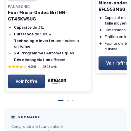
Micro-ondes i
PANASONIC
BFL553MS0
Four Micro-Ondes Gril NN-
＋
Capacité de 25 
GT45KWSUG
taille moyenne
＋
Capacité
de 31L
＋
Dimensions co
＋
Puissance
de 1000W
＋
Finition en In
＋
Technologie Inverter
pour cuisson
＋
Facilité d'int
uniforme
cuisine
＋
24 Programmes Automatiques
＋
Dés décongélation
efficace
Voir l'offre
★★★★★
★★★★★
4,3/5
—
1825 avis
Voir l'offre
SOMMAIRE
Comprendre le four combiné