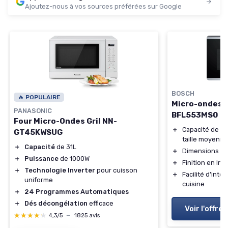
Ajoutez-nous à vos sources préférées sur Google
BOSCH
🔥 POPULAIRE
Micro-ondes i
PANASONIC
BFL553MS0
Four Micro-Ondes Gril NN-
＋
Capacité de 25 
GT45KWSUG
taille moyenne
＋
Capacité
de 31L
＋
Dimensions co
＋
Puissance
de 1000W
＋
Finition en In
＋
Technologie Inverter
pour cuisson
＋
Facilité d'int
uniforme
cuisine
＋
24 Programmes Automatiques
＋
Dés décongélation
efficace
Voir l'offre
★★★★★
★★★★★
4,3/5
—
1825 avis