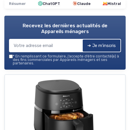
Résumer
ChatGPT
Claude
Mistral
Recevez les dernières actualités de
Appareils ménagers
➔ Je m'inscris
*
En remplissant ce formulaire, j’accepte d’être contacté(e) à
des fins commerciales par Appareils ménagers et ses
partenaires.