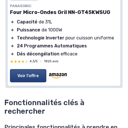
PANASONIC
Four Micro-Ondes Gril NN-GT45KWSUG
＋
Capacité
de 31L
＋
Puissance
de 1000W
＋
Technologie Inverter
pour cuisson uniforme
＋
24 Programmes Automatiques
＋
Dés décongélation
efficace
★★★★★
★★★★★
4,3/5
—
1825 avis
Voir l'offre
Fonctionnalités clés à
rechercher
Principales fonctionnalités à prendre en