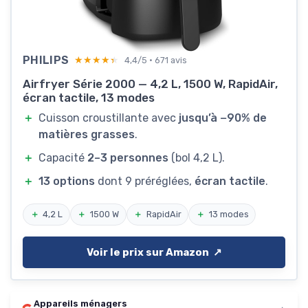
PHILIPS
★★★★★
★★★★★
4,4/5 · 671 avis
Airfryer Série 2000 — 4,2 L, 1500 W, RapidAir,
écran tactile, 13 modes
＋
Cuisson croustillante avec
jusqu’à −90% de
matières grasses
.
＋
Capacité
2–3 personnes
(bol 4,2 L).
＋
13 options
dont 9 préréglées,
écran tactile
.
＋
4,2 L
＋
1500 W
＋
RapidAir
＋
13 modes
Voir le prix sur Amazon ↗️
Appareils ménagers