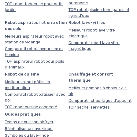
autonome
TOP robot tondeuse pour petit
jardin
TOP robot piscine fond parois et
ligne d'eau
Robot aspirateur et entretien
Robot lave-vitres
des sols
Meilleurs robot lave vitre
électrique
Meilleurs aspirateur robot avec
station de vidange
Comparatif robot lave vitre
magnétique
Comparatif robot laveur sec et
humide
TOP aspirateur robot pour poils
d'animaux
Robot de cuisine
Chauffage et confort
thermique
Meilleurs robot pâtissier
multifonction
Meilleurs pompes à chaleur air-
air
Comparatif robot pâtissier avec
bol
Comparatif chauffages d'appoint
TOP robot cuisine connecté
TOP sèche-serviettes
Guides pratiques
Temps de cuisson airfryer
Réinitialiser un lave-linge
Symboles du lave-linge