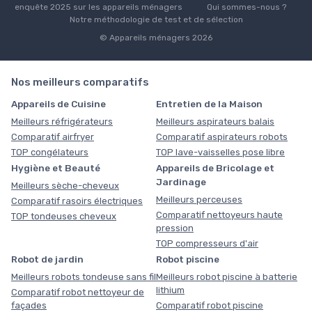
enquête 2025 sur les appareils ménagers
Qui sommes-nous ?
Notre méthodologie de test et de sélection
© Appareils ménagers 2026
Nos meilleurs comparatifs
Appareils de Cuisine
Entretien de la Maison
Meilleurs réfrigérateurs
Meilleurs aspirateurs balais
Comparatif airfryer
Comparatif aspirateurs robots
TOP congélateurs
TOP lave-vaisselles pose libre
Hygiène et Beauté
Appareils de Bricolage et
Jardinage
Meilleurs sèche-cheveux
Meilleurs perceuses
Comparatif rasoirs électriques
Comparatif nettoyeurs haute
TOP tondeuses cheveux
pression
TOP compresseurs d'air
Robot de jardin
Robot piscine
Meilleurs robots tondeuse sans fil
Meilleurs robot piscine à batterie
lithium
Comparatif robot nettoyeur de
façades
Comparatif robot piscine