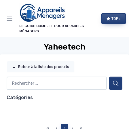
Panneau de gestion des cookies
TOPs
LE GUIDE COMPLET POUR APPAREILS
MÉNAGERS
Yaheetech
←
Retour à la liste des produits
Catégories
‹‹
‹
1
›
››