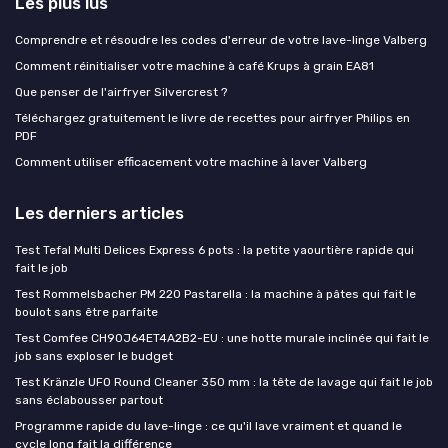
Les plus lus
Comprendre et résoudre les codes d'erreur de votre lave-linge Valberg
Comment réinitialiser votre machine à café Krups à grain EA81
Que penser de l'airfryer Silvercrest ?
Téléchargez gratuitement le livre de recettes pour airfryer Philips en
PDF
Comment utiliser efficacement votre machine à laver Valberg
Les derniers articles
Test Tefal Multi Delices Express 6 pots : la petite yaourtière rapide qui
fait le job
Test Rommelsbacher PM 220 Pastarella : la machine à pâtes qui fait le
boulot sans être parfaite
Test Comfee CH90J64ET4A2B2-EU : une hotte murale inclinée qui fait le
job sans exploser le budget
Test Kränzle UFO Round Cleaner 350 mm : la tête de lavage qui fait le job
sans éclabousser partout
Programme rapide du lave-linge : ce qu'il lave vraiment et quand le
cycle long fait la différence