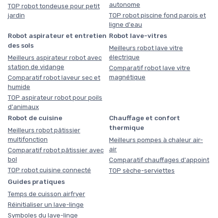
autonome
TOP robot tondeuse pour petit
jardin
TOP robot piscine fond parois et
ligne d'eau
Robot aspirateur et entretien
Robot lave-vitres
des sols
Meilleurs robot lave vitre
électrique
Meilleurs aspirateur robot avec
station de vidange
Comparatif robot lave vitre
magnétique
Comparatif robot laveur sec et
humide
TOP aspirateur robot pour poils
d'animaux
Robot de cuisine
Chauffage et confort
thermique
Meilleurs robot pâtissier
multifonction
Meilleurs pompes à chaleur air-
air
Comparatif robot pâtissier avec
bol
Comparatif chauffages d'appoint
TOP robot cuisine connecté
TOP sèche-serviettes
Guides pratiques
Temps de cuisson airfryer
Réinitialiser un lave-linge
Symboles du lave-linge