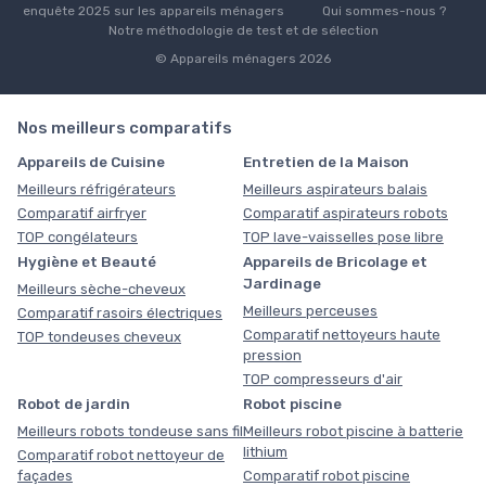
enquête 2025 sur les appareils ménagers
Qui sommes-nous ?
Notre méthodologie de test et de sélection
© Appareils ménagers 2026
Nos meilleurs comparatifs
Appareils de Cuisine
Entretien de la Maison
Meilleurs réfrigérateurs
Meilleurs aspirateurs balais
Comparatif airfryer
Comparatif aspirateurs robots
TOP congélateurs
TOP lave-vaisselles pose libre
Hygiène et Beauté
Appareils de Bricolage et
Jardinage
Meilleurs sèche-cheveux
Meilleurs perceuses
Comparatif rasoirs électriques
Comparatif nettoyeurs haute
TOP tondeuses cheveux
pression
TOP compresseurs d'air
Robot de jardin
Robot piscine
Meilleurs robots tondeuse sans fil
Meilleurs robot piscine à batterie
lithium
Comparatif robot nettoyeur de
façades
Comparatif robot piscine