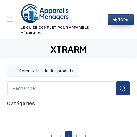
Panneau de gestion des cookies
TOPs
LE GUIDE COMPLET POUR APPAREILS
MÉNAGERS
XTRARM
←
Retour à la liste des produits
Catégories
‹‹
‹
1
›
››