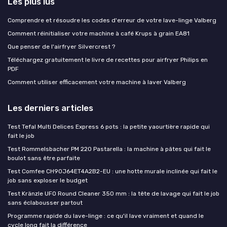
Les plus lus
Comprendre et résoudre les codes d'erreur de votre lave-linge Valberg
Comment réinitialiser votre machine à café Krups à grain EA81
Que penser de l'airfryer Silvercrest ?
Téléchargez gratuitement le livre de recettes pour airfryer Philips en
PDF
Comment utiliser efficacement votre machine à laver Valberg
Les derniers articles
Test Tefal Multi Delices Express 6 pots : la petite yaourtière rapide qui
fait le job
Test Rommelsbacher PM 220 Pastarella : la machine à pâtes qui fait le
boulot sans être parfaite
Test Comfee CH90J64ET4A2B2-EU : une hotte murale inclinée qui fait le
job sans exploser le budget
Test Kränzle UFO Round Cleaner 350 mm : la tête de lavage qui fait le job
sans éclabousser partout
Programme rapide du lave-linge : ce qu'il lave vraiment et quand le
cycle long fait la différence