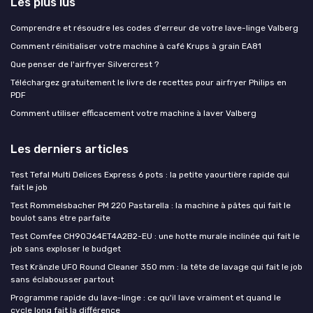
Les plus lus
Comprendre et résoudre les codes d'erreur de votre lave-linge Valberg
Comment réinitialiser votre machine à café Krups à grain EA81
Que penser de l'airfryer Silvercrest ?
Téléchargez gratuitement le livre de recettes pour airfryer Philips en
PDF
Comment utiliser efficacement votre machine à laver Valberg
Les derniers articles
Test Tefal Multi Delices Express 6 pots : la petite yaourtière rapide qui
fait le job
Test Rommelsbacher PM 220 Pastarella : la machine à pâtes qui fait le
boulot sans être parfaite
Test Comfee CH90J64ET4A2B2-EU : une hotte murale inclinée qui fait le
job sans exploser le budget
Test Kränzle UFO Round Cleaner 350 mm : la tête de lavage qui fait le job
sans éclabousser partout
Programme rapide du lave-linge : ce qu'il lave vraiment et quand le
cycle long fait la différence