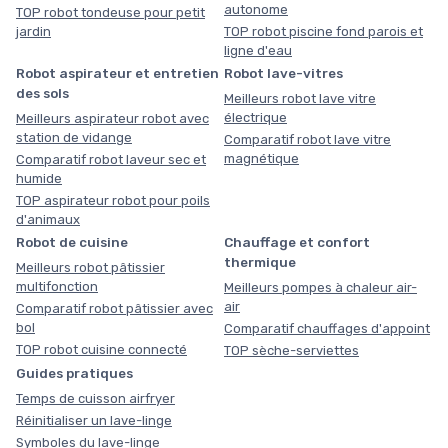
autonome
TOP robot tondeuse pour petit
jardin
TOP robot piscine fond parois et
ligne d'eau
Robot aspirateur et entretien
Robot lave-vitres
des sols
Meilleurs robot lave vitre
électrique
Meilleurs aspirateur robot avec
station de vidange
Comparatif robot lave vitre
magnétique
Comparatif robot laveur sec et
humide
TOP aspirateur robot pour poils
d'animaux
Robot de cuisine
Chauffage et confort
thermique
Meilleurs robot pâtissier
multifonction
Meilleurs pompes à chaleur air-
air
Comparatif robot pâtissier avec
bol
Comparatif chauffages d'appoint
TOP robot cuisine connecté
TOP sèche-serviettes
Guides pratiques
Temps de cuisson airfryer
Réinitialiser un lave-linge
Symboles du lave-linge