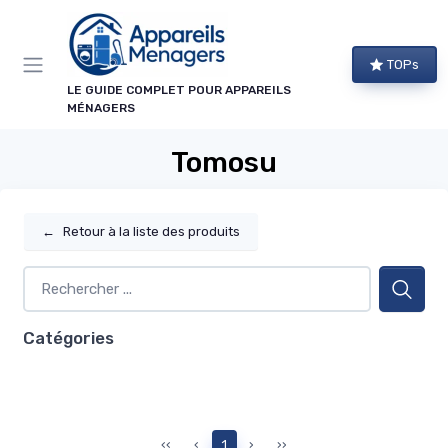
Panneau de gestion des cookies
TOPs
LE GUIDE COMPLET POUR APPAREILS
MÉNAGERS
Tomosu
←
Retour à la liste des produits
Catégories
‹‹
‹
1
›
››