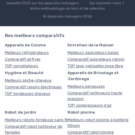
enquête 2025 sur les appareils ménagers
Qui sommes-nous ?
Notre méthodologie de test et de sélection
© Appareils ménagers 2026
Nos meilleurs comparatifs
Appareils de Cuisine
Entretien de la Maison
Meilleurs réfrigérateurs
Meilleurs aspirateurs balais
Comparatif airfryer
Comparatif aspirateurs robots
TOP congélateurs
TOP lave-vaisselles pose libre
Hygiène et Beauté
Appareils de Bricolage et
Jardinage
Meilleurs sèche-cheveux
Meilleurs perceuses
Comparatif rasoirs électriques
Comparatif nettoyeurs haute
TOP tondeuses cheveux
pression
TOP compresseurs d'air
Robot de jardin
Robot piscine
Meilleurs robots tondeuse sans fil
Meilleurs robot piscine à batterie
lithium
Comparatif robot nettoyeur de
façades
Comparatif robot piscine