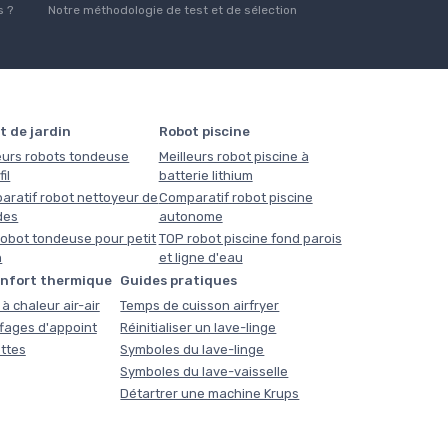
 ?
Notre méthodologie de test et de sélection
t de jardin
Robot piscine
eurs robots tondeuse
Meilleurs robot piscine à
il
batterie lithium
aratif robot nettoyeur de
Comparatif robot piscine
des
autonome
obot tondeuse pour petit
TOP robot piscine fond parois
n
et ligne d'eau
onfort thermique
Guides pratiques
à chaleur air-air
Temps de cuisson airfryer
fages d'appoint
Réinitialiser un lave-linge
ttes
Symboles du lave-linge
Symboles du lave-vaisselle
Détartrer une machine Krups