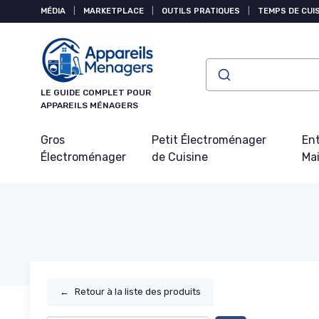
Panneau de gestion des cookies
MÉDIA
|
MARKETPLACE
|
OUTILS PRATIQUES
|
TEMPS DE CUI
LE GUIDE COMPLET POUR
APPAREILS MÉNAGERS
Gros
Petit Électroménager
Ent
Électroménager
de Cuisine
Ma
←
Retour à la liste des produits