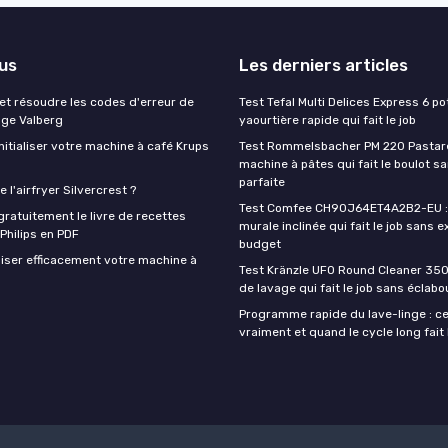
lus
Les derniers articles
t résoudre les codes d'erreur de
Test Tefal Multi Delices Express 6 pot
nge Valberg
yaourtière rapide qui fait le job
itialiser votre machine à café Krups
Test Rommelsbacher PM 220 Pastarel
machine à pâtes qui fait le boulot s
parfaite
 l'airfryer Silvercrest ?
Test Comfee CH90J64ET4A2B2-EU : 
ratuitement le livre de recettes
murale inclinée qui fait le job sans e
 Philips en PDF
budget
iser efficacement votre machine à
Test Kränzle UFO Round Cleaner 350
de lavage qui fait le job sans éclab
Programme rapide du lave-linge : ce 
vraiment et quand le cycle long fait 