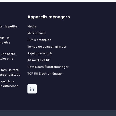
Appareils ménagers
s : la petite
Média
Marketplace
la : la
Outils pratiques
ans être
Temps de cuisson airfryer
Rejoindre le club
une hotte
xploser le
Kit média et RP
Data Room Électroménager
 mm : la tête
TOP 50 Électroménager
ousser partout
qu'il lave
la différence