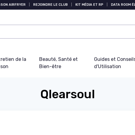
SSON AIRFRYER
|
REJOINDRE LE CLUB
|
KIT MÉDIA ET RP
|
DATA ROOM 
retien de la
Beauté, Santé et
Guides et Conseil
ison
Bien-être
d'Utilisation
Qlearsoul