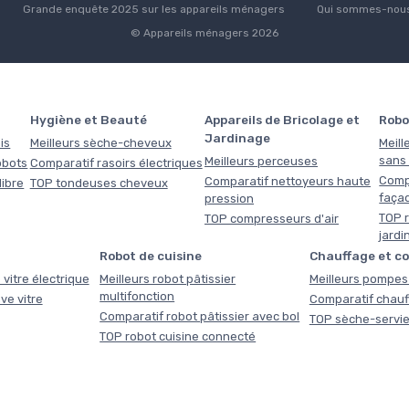
Grande enquête 2025 sur les appareils ménagers
Qui sommes-nous
© Appareils ménagers 2026
Hygiène et Beauté
Appareils de Bricolage et
Robo
Jardinage
is
Meilleurs sèche-cheveux
Meill
sans f
Meilleurs perceuses
obots
Comparatif rasoirs électriques
Comp
Comparatif nettoyeurs haute
libre
TOP tondeuses cheveux
faça
pression
TOP r
TOP compresseurs d'air
jardi
Robot de cuisine
Chauffage et c
 vitre électrique
Meilleurs robot pâtissier
Meilleurs pompes 
multifonction
ve vitre
Comparatif chauf
Comparatif robot pâtissier avec bol
TOP sèche-servie
TOP robot cuisine connecté