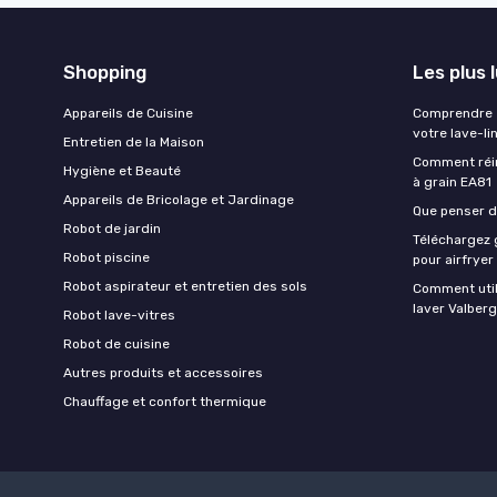
Shopping
Les plus 
Appareils de Cuisine
Comprendre e
votre lave-li
Entretien de la Maison
Comment réin
Hygiène et Beauté
à grain EA81
Appareils de Bricolage et Jardinage
Que penser de
Robot de jardin
Téléchargez g
Robot piscine
pour airfryer
Robot aspirateur et entretien des sols
Comment util
laver Valberg
Robot lave-vitres
Robot de cuisine
Autres produits et accessoires
Chauffage et confort thermique