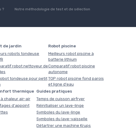
 ?
Notre méthodologie de test et de sélection
t de jardin
Robot piscine
eurs robots tondeuse
Meilleurs robot piscine à
il
batterie lithium
aratif robot nettoyeur de
Comparatif robot piscine
des
autonome
obot tondeuse pour petit
TOP robot piscine fond parois
n
et ligne d'eau
onfort thermique
Guides pratiques
à chaleur air-air
Temps de cuisson airfryer
fages d'appoint
Réinitialiser un lave-linge
ttes
Symboles du lave-linge
Symboles du lave-vaisselle
Détartrer une machine Krups