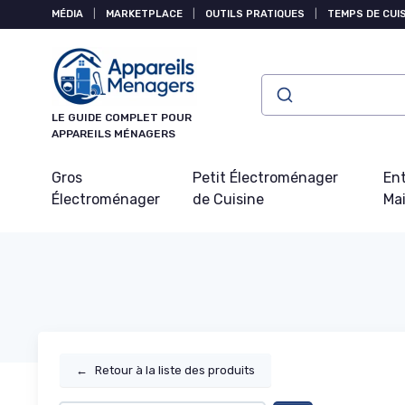
Panneau de gestion des cookies
MÉDIA
|
MARKETPLACE
|
OUTILS PRATIQUES
|
TEMPS DE CUI
LE GUIDE COMPLET POUR
APPAREILS MÉNAGERS
Gros
Petit Électroménager
Ent
Électroménager
de Cuisine
Ma
←
Retour à la liste des produits