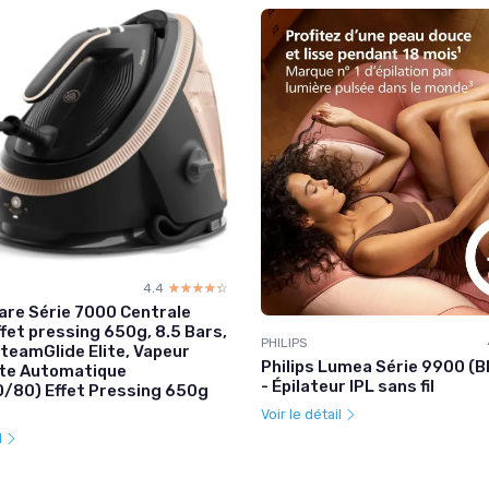
4.4
☆☆☆☆☆
★★★★★
re Série 7000 Centrale
ffet pressing 650g, 8.5 Bars,
PHILIPS
teamGlide Elite, Vapeur
Philips Lumea Série 9900 (
nte Automatique
- Épilateur IPL sans fil
/80) Effet Pressing 650g
Voir le détail
l