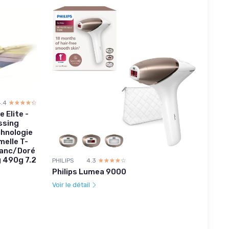
4.4
☆☆☆☆☆
★★★★★
 Elite -
ssing
chnologie
elle T-
Blanc/Doré
 490g 7.2
PHILIPS
4.3
☆☆☆☆☆
★★★★★
Philips Lumea 9000
Voir le détail