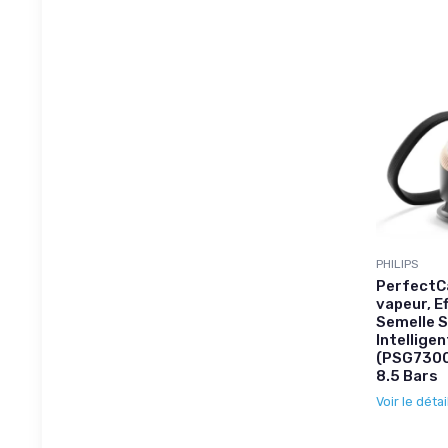
PHILIPS
PerfectCa
vapeur, E
Semelle S
Intellige
(PSG7300
8.5 Bars
Voir le détai