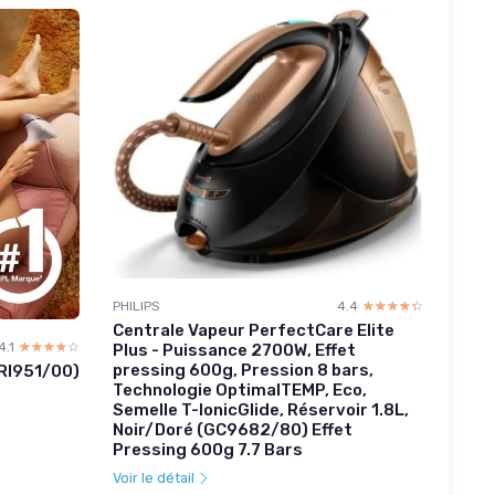
PHILIPS
4.4
☆☆☆☆☆
★★★★★
Centrale Vapeur PerfectCare Elite
4.1
☆☆☆☆☆
★★★★★
Plus - Puissance 2700W, Effet
pressing 600g, Pression 8 bars,
BRI951/00)
Technologie OptimalTEMP, Eco,
Semelle T-IonicGlide, Réservoir 1.8L,
Noir/Doré (GC9682/80) Effet
Pressing 600g 7.7 Bars
Voir le détail