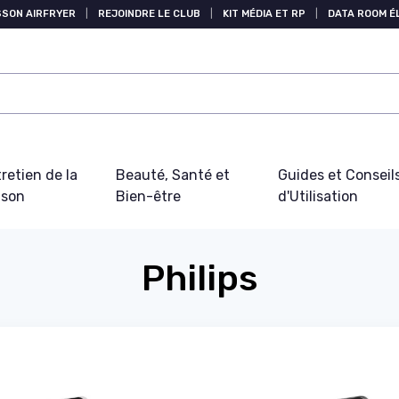
SSON AIRFRYER
|
REJOINDRE LE CLUB
|
KIT MÉDIA ET RP
|
DATA ROOM 
retien de la
Beauté, Santé et
Guides et Conseil
ison
Bien-être
d'Utilisation
Philips