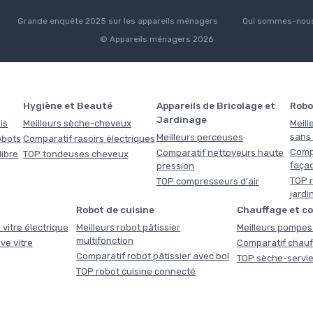
Grande enquête 2025 sur les appareils ménagers
Qui sommes-nous
© Appareils ménagers 2026
Hygiène et Beauté
Appareils de Bricolage et
Robo
Jardinage
is
Meilleurs sèche-cheveux
Meill
sans f
Meilleurs perceuses
obots
Comparatif rasoirs électriques
Comp
Comparatif nettoyeurs haute
libre
TOP tondeuses cheveux
faça
pression
TOP r
TOP compresseurs d'air
jardi
Robot de cuisine
Chauffage et c
 vitre électrique
Meilleurs robot pâtissier
Meilleurs pompes 
multifonction
ve vitre
Comparatif chauf
Comparatif robot pâtissier avec bol
TOP sèche-servie
TOP robot cuisine connecté