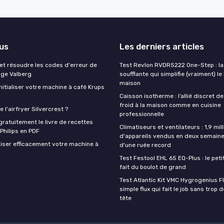
lus
Les derniers articles
t résoudre les codes d'erreur de
Test Revlon RVDR5222 One-Step : la
nge Valberg
soufflante qui simplifie (vraiment) le
maison
itialiser votre machine à café Krups
Caisson isotherme : l’allié discret de
froid à la maison comme en cuisine
 l'airfryer Silvercrest ?
professionnelle
ratuitement le livre de recettes
Climatiseurs et ventilateurs : 1,9 mill
 Philips en PDF
d'appareils vendus en deux semaine
iser efficacement votre machine à
d'une ruée record
Test Festool EHL 65 EQ-Plus : le peti
fait du boulot de grand
Test Atlantic Kit VMC Hygrogenius F
simple flux qui fait le job sans trop 
tête