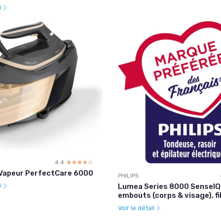
l
4.4
☆☆☆☆☆
★★★★★
 Vapeur PerfectCare 6000
PHILIPS
Lumea Series 8000 SenseIQ
l
embouts (corps & visage), fi
Voir le détail