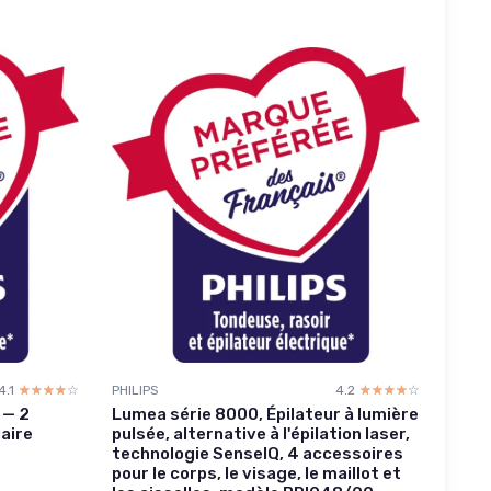
4.1
☆☆☆☆☆
★★★★★
PHILIPS
4.2
☆☆☆☆☆
★★★★★
 — 2
Lumea série 8000, Épilateur à lumière
laire
pulsée, alternative à l'épilation laser,
technologie SenseIQ, 4 accessoires
pour le corps, le visage, le maillot et