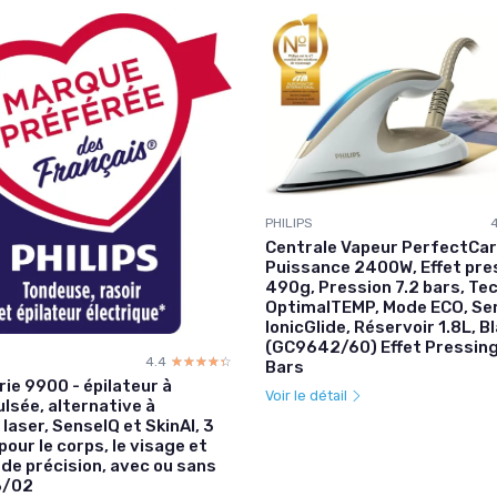
PHILIPS
Centrale Vapeur PerfectCare
Puissance 2400W, Effet pre
490g, Pression 7.2 bars, Te
OptimalTEMP, Mode ECO, Sem
IonicGlide, Réservoir 1.8L, 
(GC9642/60) Effet Pressing
4.4
☆☆☆☆☆
★★★★★
Bars
ie 9900 - épilateur à
Voir le détail
ulsée, alternative à
n laser, SenseIQ et SkinAI, 3
our le corps, le visage et
 de précision, avec ou sans
53/02