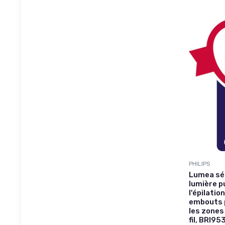
PHILIPS
Lumea sér
lumière p
l'épilatio
embouts p
les zones
fil, BRI9