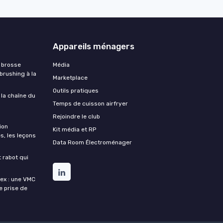
Appareils ménagers
 brosse
Média
 brushing à la
Marketplace
Outils pratiques
 la chaîne du
Temps de cuisson airfryer
Rejoindre le club
ion
Kit média et RP
s, les leçons
Data Room Électroménager
t rabot qui
lex : une VMC
de prise de