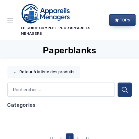
Panneau de gestion des cookies
TOPs
LE GUIDE COMPLET POUR APPAREILS
MÉNAGERS
Paperblanks
←
Retour à la liste des produits
Catégories
‹‹
‹
1
›
››