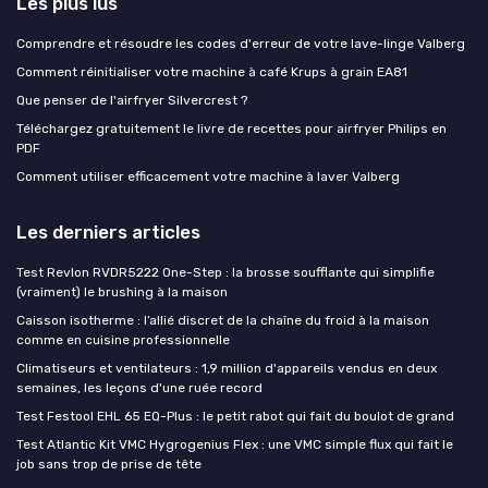
Les plus lus
Comprendre et résoudre les codes d'erreur de votre lave-linge Valberg
Comment réinitialiser votre machine à café Krups à grain EA81
Que penser de l'airfryer Silvercrest ?
Téléchargez gratuitement le livre de recettes pour airfryer Philips en
PDF
Comment utiliser efficacement votre machine à laver Valberg
Les derniers articles
Test Revlon RVDR5222 One-Step : la brosse soufflante qui simplifie
(vraiment) le brushing à la maison
Caisson isotherme : l’allié discret de la chaîne du froid à la maison
comme en cuisine professionnelle
Climatiseurs et ventilateurs : 1,9 million d'appareils vendus en deux
semaines, les leçons d'une ruée record
Test Festool EHL 65 EQ-Plus : le petit rabot qui fait du boulot de grand
Test Atlantic Kit VMC Hygrogenius Flex : une VMC simple flux qui fait le
job sans trop de prise de tête