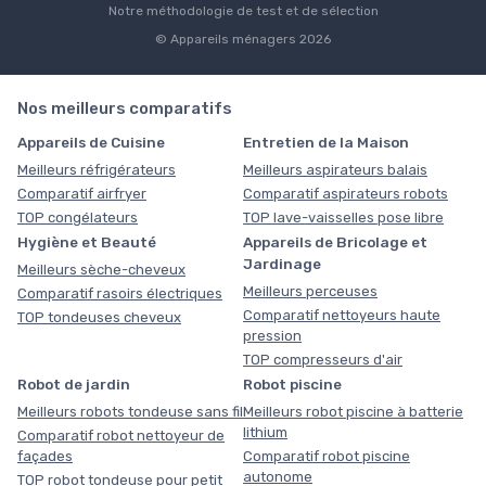
Notre méthodologie de test et de sélection
© Appareils ménagers 2026
Nos meilleurs comparatifs
Appareils de Cuisine
Entretien de la Maison
Meilleurs réfrigérateurs
Meilleurs aspirateurs balais
Comparatif airfryer
Comparatif aspirateurs robots
TOP congélateurs
TOP lave-vaisselles pose libre
Hygiène et Beauté
Appareils de Bricolage et
Jardinage
Meilleurs sèche-cheveux
Meilleurs perceuses
Comparatif rasoirs électriques
Comparatif nettoyeurs haute
TOP tondeuses cheveux
pression
TOP compresseurs d'air
Robot de jardin
Robot piscine
Meilleurs robots tondeuse sans fil
Meilleurs robot piscine à batterie
lithium
Comparatif robot nettoyeur de
façades
Comparatif robot piscine
autonome
TOP robot tondeuse pour petit