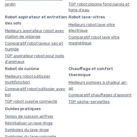
jardin
TOP robot piscine fond parois et
ligne d'eau
Robot aspirateur et entretien
Robot lave-vitres
des sols
Meilleurs robot lave vitre
électrique
Meilleurs aspirateur robot avec
station de vidange
Comparatif robot lave vitre
magnétique
Comparatif robot laveur sec et
humide
TOP aspirateur robot pour poils
d'animaux
Robot de cuisine
Chauffage et confort
thermique
Meilleurs robot pâtissier
multifonction
Meilleurs pompes à chaleur air-
air
Comparatif robot pâtissier avec
bol
Comparatif chauffages d'appoint
TOP robot cuisine connecté
TOP sèche-serviettes
Guides pratiques
Temps de cuisson airfryer
Réinitialiser un lave-linge
Symboles du lave-linge
Symboles du lave-vaisselle